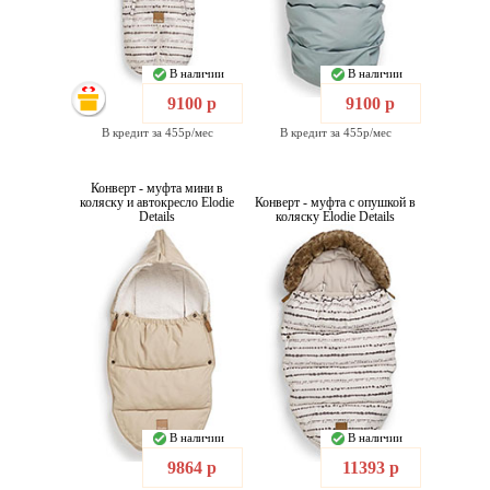
В наличии
В наличии
9100 р
9100 р
В кредит за 455р/мес
В кредит за 455р/мес
Конверт - муфта мини в
коляску и автокресло Elodie
Конверт - муфта с опушкой в
Details
коляску Elodie Details
В наличии
В наличии
9864 р
11393 р