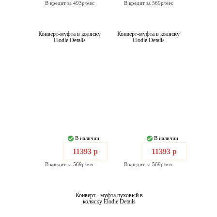
В кредит за 493р/мес
В кредит за 569р/мес
Конверт-муфта в коляску
Конверт-муфта в коляску
Elodie Details
Elodie Details
В наличии
В наличии
11393 р
11393 р
В кредит за 569р/мес
В кредит за 569р/мес
Конверт - муфта пуховый в
коляску Elodie Details