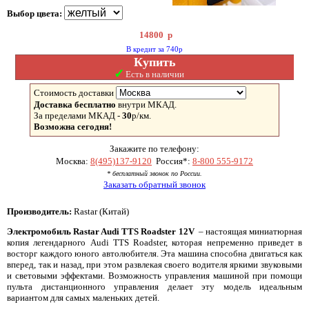
Выбор цвета:
14800
р
В кредит за 740р
Купить
✓
Есть в наличии
Стоимость доставки
Доставка бесплатно
внутри МКАД.
За пределами МКАД -
30
р/км.
Возможна сегодня!
Закажите по телефону:
Москва:
8(495)137-9120
Россия*:
8-800 555-9172
* бесплатный звонок по России.
Заказать обратный звонок
Производитель:
Rastar (Китай)
Электромобиль Rastar Audi TTS Roadster 12V
– настоящая миниатюрная
копия легендарного Audi TTS Roadster, которая непременно приведет в
восторг каждого юного автолюбителя. Эта машина способна двигаться как
вперед, так и назад, при этом развлекая своего водителя яркими звуковыми
и световыми эффектами. Возможность управления машиной при помощи
пульта дистанционного управления делает эту модель идеальным
вариантом для самых маленьких детей.