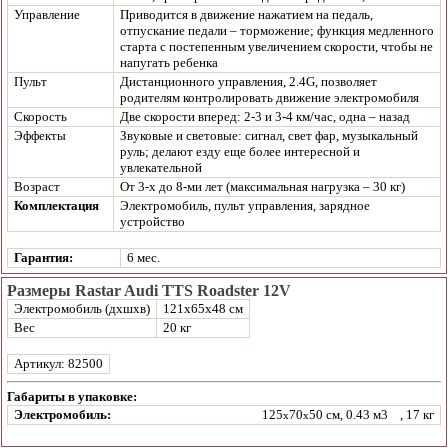
Управление
Приводится в движение нажатием на педаль,
отпускание педали – торможение; функция медленного
старта с постепенным увеличением скорости, чтобы не
напугать ребенка
Пульт
Дистанционного управления, 2.4G, позволяет
родителям контролировать движение электромобиля
Скорость
Две скорости вперед: 2-3 и 3-4 км/час, одна – назад
Эффекты
Звуковые и световые: сигнал, свет фар, музыкальный
руль; делают езду еще более интересной и
увлекательной
Возраст
От 3-х до 8-ми лет (максимальная нагрузка – 30 кг)
Комплектация
Электромобиль, пульт управления, зарядное
устройство
Гарантия:
6 мес.
Размеры Rastar Audi TTS Roadster 12V
Электромобиль (дхшхв)
121х65х48 см
Вес
20 кг
Артикул: 82500
Габариты в упаковке:
Электромобиль:
125
70
50 см, 0.43 м3
, 17 кг
x
x