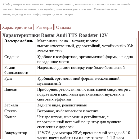
Информация о технических характеристиках, комплекте поставки и внешнем виде
может быть изменена без предварительного уведомления. Уточняйте всю
интересующую вас информацию у менеджера.
Характеристики
Размеры
Отзывы
Характеристики Rastar Audi TTS Roadster 12V
Электромобиль
Материалы: рама – металл; корпус –
высококачественный, ударостойкий, устойчивый к УФ-
лучам пластик
Сиденье
Удобное и комфортное, эргономичной формы, на одно
посадочное место
Ремни
Надежные, делают поездку еще более безопасной
безопасности
Руль
Удобный, эргономичной формы, нескользящий,
музыкальный
Панель
Приборная, реалистичная, с имитацией спидометра с
подсветкой и кнопками для активации звуковых и
световых эффектов
Зеркала
Заднего вида, реалистичные
Стекло
Ветровое, из безопасного пластика
Колеса
Четыре штуки, широкие и устойчивые, с
прорезиненной вставкой по центру для лучшего
сцепления с дорогой
Аккумулятор
12V/7A, два мотора 25W; время полной зарядки 8-10
часов, время работы на одном заряде – 1-1,5 часа