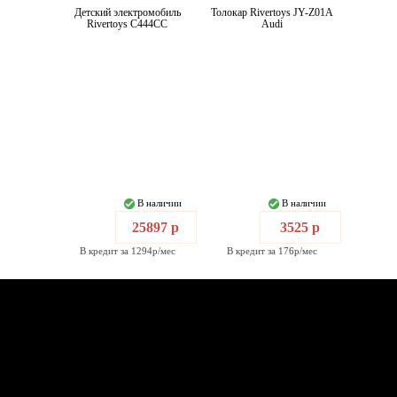
Детский электромобиль
Толокар Rivertoys JY-Z01A
Rivertoys C444CC
Audi
В наличии
В наличии
25897 р
3525 р
В кредит за 1294р/мес
В кредит за 176р/мес