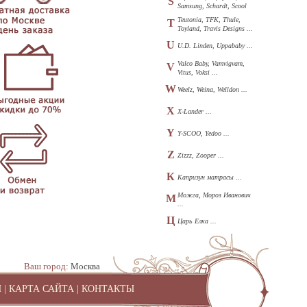
S
Samsung, Schardt, Scool
...
Teutonia, TFK, Thule,
T
Toyland, Travis Designs ...
U
U.D. Linden, Uppababy ...
Valco Baby, Vamvigvam,
V
Vitus, Voksi ...
W
Weelz, Weina, Welldon ...
X
X-Lander ...
Y
Y-SCOO, Yedoo ...
Z
Zizzz, Zooper ...
К
Капризун матрасы ...
Можга, Мороз Иванович
М
...
Ц
Царь Елка ...
Ваш город:
Москва
И
|
КАРТА САЙТА
|
КОНТАКТЫ