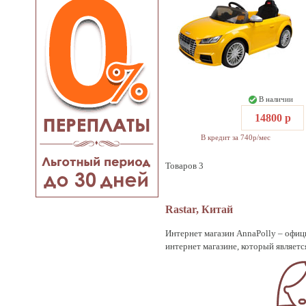
В наличии
14800 р
В кредит за 740р/мес
Товаров 3
Rastar, Китай
Интернет магазин AnnaPolly – офици
интернет магазине, который являетс