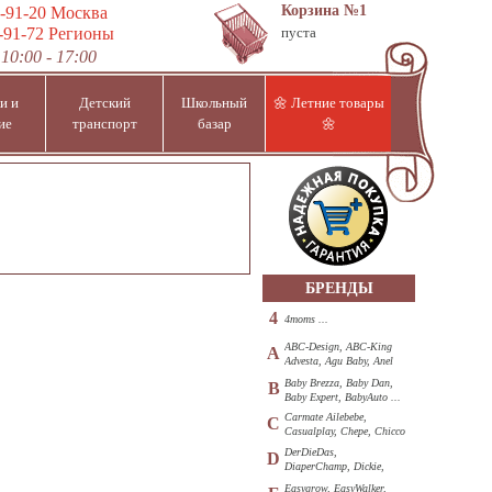
Корзина
№1
-91-20
Москва
-91-72
Регионы
пуста
10:00 - 17:00
и и
Детский
Школьный
🌼 Летние товары
ие
транспорт
базар
🌼
БРЕНДЫ
4
4moms ...
ABC-Design, ABC-King
A
Advesta, Agu Baby, Anel
...
Baby Brezza, Baby Dan,
B
Baby Expert, BabyAuto ...
Carmate Ailebebe,
C
Casualplay, Chepe, Chicco
...
DerDieDas,
D
DiaperChamp, Dickie,
Diono, DOHANY ...
Easygrow, EasyWalker,