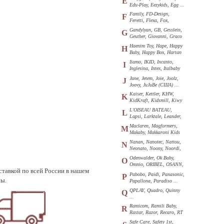
E
Edu-Play, Eezykids, Egg ...
Family, FD-Design,
F
Feretti, Flexa, Fox,
Funkids ...
Gandylyan, GB, Gesslein,
G
Geuther, Giovanni, Graco
...
Haenim Toy, Hape, Happy
H
Baby, Happy Box, Hartan
...
Iiamo, IKID, Incanto,
I
Inglesina, Intex, Italbaby
...
Jane, Jetem, Joie, Joolz,
J
Joovy, JuJuBe (США) ...
Kaiser, Kettler, KHW,
K
KidKraft, Kidsmill, Kiwy
...
L'OISEAU BATEAU,
L
Lapsi, Larktale, Leander,
Loon ...
Maclaren, Magformers,
M
Makaby, Makkaroni Kids
...
Nanan, Nanotec, Nattou,
N
Neonato, Noony, Noordi,
Nuk ...
Odenwalder, Ok Baby,
O
Omnio, ORIBEL, OSANN,
ставкой по всей России в нашем
Oyster ...
Pabobo, Paidi, Panasonic,
P
ны.
Papallona, Paradiso ...
QPLAY, Quadro, Quinny
Q
...
Ramicom, Ramili Baby,
R
Rastar, Razor, Recaro, RT
...
Safe Care, Safety 1st,