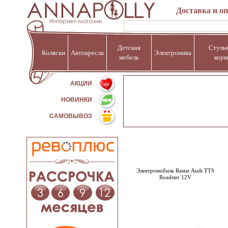
Доставка и о
Детская
Стульч
Коляски
Автокресла
Электроника
мебель
корм
%
АКЦИИ
НОВИНКИ
САМОВЫВОЗ
Электромобиль Rastar Audi TTS
Roadster 12V