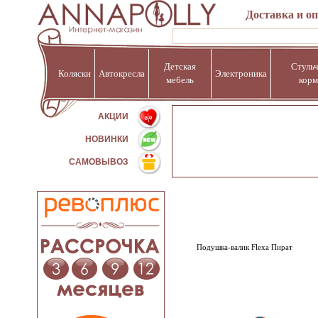
Доставка и о
Детская
Стульч
Коляски
Автокресла
Электроника
мебель
корм
%
АКЦИИ
НОВИНКИ
САМОВЫВОЗ
Подушка-валик Flexa Пират