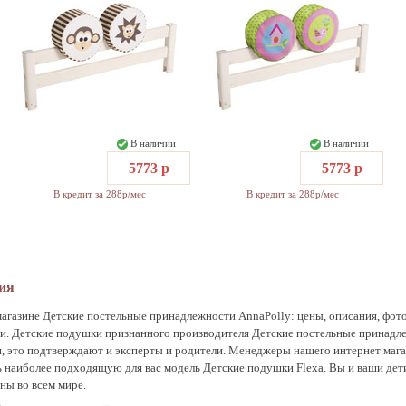
В наличии
В наличии
5773 р
5773 р
В кредит за 288р/мес
В кредит за 288р/мес
ния
магазине Детские постельные принадлежности AnnaPolly: цены, описания, фото
и. Детские подушки признанного производителя Детские постельные принадле
, это подтверждают и эксперты и родители. Менеджеры нашего интернет мага
наиболее подходящую для вас модель Детские подушки Flexa. Вы и ваши дети 
ны во всем мире.