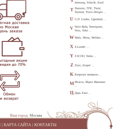
S
Samsung, Schardt, Scool
...
Teutonia, TFK, Thule,
T
Toyland, Travis Designs ...
U
U.D. Linden, Uppababy ...
Valco Baby, Vamvigvam,
V
Vitus, Voksi ...
W
Weelz, Weina, Welldon ...
X
X-Lander ...
Y
Y-SCOO, Yedoo ...
Z
Zizzz, Zooper ...
К
Капризун матрасы ...
Можга, Мороз Иванович
М
...
Ц
Царь Елка ...
Ваш город:
Москва
И
|
КАРТА САЙТА
|
КОНТАКТЫ