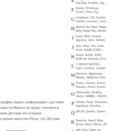
E
Edu-Play, Eezykids, Egg ...
Family, FD-Design,
F
Feretti, Flexa, Fox,
Funkids ...
Gandylyan, GB, Gesslein,
G
Geuther, Giovanni, Graco
...
Haenim Toy, Hape, Happy
H
Baby, Happy Box, Hartan
...
Iiamo, IKID, Incanto,
I
Inglesina, Intex, Italbaby
...
Jane, Jetem, Joie, Joolz,
J
Joovy, JuJuBe (США) ...
Kaiser, Kettler, KHW,
K
KidKraft, Kidsmill, Kiwy
...
L'OISEAU BATEAU,
L
Lapsi, Larktale, Leander,
Loon ...
Maclaren, Magformers,
M
Makaby, Makkaroni Kids
...
Nanan, Nanotec, Nattou,
N
Neonato, Noony, Noordi,
Nuk ...
Odenwalder, Ok Baby,
O
Omnio, ORIBEL, OSANN,
Oyster ...
графии, видео, информация о доставке
Pabobo, Paidi, Panasonic,
P
Papallona, Paradiso ...
жности Флекса по праву считаются
QPLAY, Quadro, Quinny
Q
зина Детские постельные
...
оценят качество Flexa, эти Детские
Ramicom, Ramili Baby,
R
Rastar, Razor, Recaro, RT
...
Safe Care, Safety 1st,