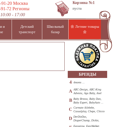
Корзина
№1
-91-20
Москва
-91-72
Регионы
пуста
10:00 - 17:00
и и
Детский
Школьный
🌼 Летние товары
ие
транспорт
базар
🌼
БРЕНДЫ
4
4moms ...
ABC-Design, ABC-King
A
Advesta, Agu Baby, Anel
...
Baby Brezza, Baby Dan,
B
Baby Expert, BabyAuto ...
Carmate Ailebebe,
C
Casualplay, Chepe, Chicco
...
DerDieDas,
D
DiaperChamp, Dickie,
Diono, DOHANY ...
Easygrow, EasyWalker,