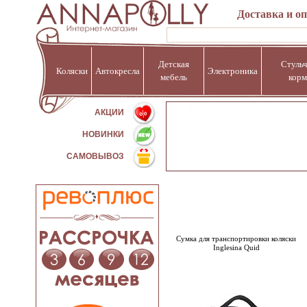
Доставка и о
Детская
Стульч
Коляски
Автокресла
Электроника
мебель
корм
%
АКЦИИ
НОВИНКИ
САМОВЫВОЗ
Сумка для транспортировки коляски
Inglesina Quid