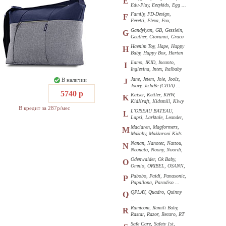
E
Edu-Play, Eezykids, Egg ...
Family, FD-Design,
F
Feretti, Flexa, Fox,
Funkids ...
Gandylyan, GB, Gesslein,
G
Geuther, Giovanni, Graco
...
Haenim Toy, Hape, Happy
H
Baby, Happy Box, Hartan
...
Iiamo, IKID, Incanto,
I
Inglesina, Intex, Italbaby
...
Jane, Jetem, Joie, Joolz,
В наличии
J
Joovy, JuJuBe (США) ...
5740 р
Kaiser, Kettler, KHW,
K
KidKraft, Kidsmill, Kiwy
В кредит за 287р/мес
...
L'OISEAU BATEAU,
L
Lapsi, Larktale, Leander,
Loon ...
Maclaren, Magformers,
M
Makaby, Makkaroni Kids
...
Nanan, Nanotec, Nattou,
N
Neonato, Noony, Noordi,
Nuk ...
Odenwalder, Ok Baby,
O
Omnio, ORIBEL, OSANN,
Oyster ...
Pabobo, Paidi, Panasonic,
P
Papallona, Paradiso ...
QPLAY, Quadro, Quinny
Q
...
Ramicom, Ramili Baby,
R
Rastar, Razor, Recaro, RT
...
Safe Care, Safety 1st,