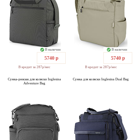
В наличии
В наличии
5740 р
5740 р
В кредит за 287р/мес
В кредит за 287р/мес
Сумка-рюкзак для коляски Inglesina
Сумка для коляски Inglesina Dual Bag
Adventure Bag