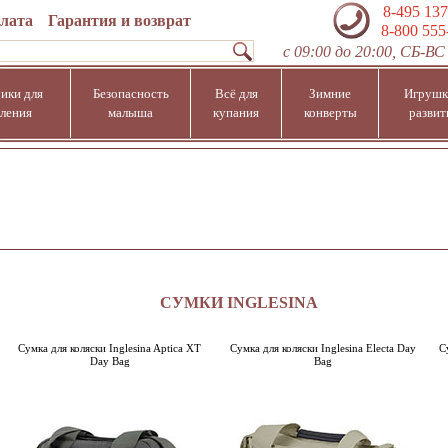
8-495 137
плата
Гарантия и возврат
8-800 555
с 09:00 до 20:00, СБ-ВС 
ики для
Безопасность
Всё для
Зимние
Игрушк
ления
малыша
купания
конверты
развит
СУМКИ INGLESINA
Сумка для коляски Inglesina Aptica XT
Сумка для коляски Inglesina Electa Day
С
Day Bag
Bag