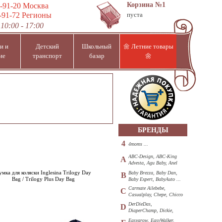
Корзина
№1
-91-20
Москва
-91-72
Регионы
пуста
10:00 - 17:00
и и
Детский
Школьный
🌼 Летние товары
ие
транспорт
базар
🌼
БРЕНДЫ
4
4moms ...
ABC-Design, ABC-King
A
Advesta, Agu Baby, Anel
...
умка для коляски Inglesina Trilogy Day
Baby Brezza, Baby Dan,
B
Bag / Trilogy Plus Day Bag
Baby Expert, BabyAuto ...
Carmate Ailebebe,
C
Casualplay, Chepe, Chicco
...
DerDieDas,
D
DiaperChamp, Dickie,
Diono, DOHANY ...
Easygrow, EasyWalker,