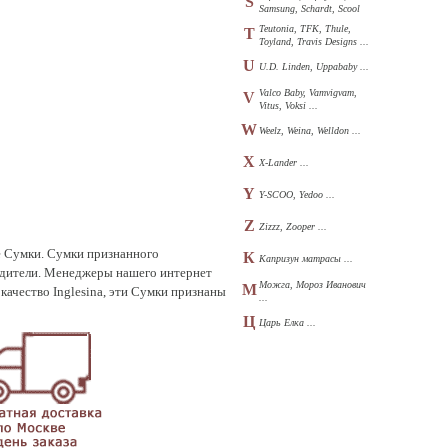
S
Samsung, Schardt, Scool
...
Teutonia, TFK, Thule,
T
Toyland, Travis Designs ...
U
U.D. Linden, Uppababy ...
Valco Baby, Vamvigvam,
V
Vitus, Voksi ...
W
Weelz, Weina, Welldon ...
X
X-Lander ...
Y
Y-SCOO, Yedoo ...
Z
Zizzz, Zooper ...
ке Сумки. Сумки признанного
К
Капризун матрасы ...
одители. Менеджеры нашего интернет
Можга, Мороз Иванович
М
качество Inglesina, эти Сумки признаны
...
Ц
Царь Елка ...