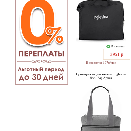
В наличии
3951 р
В кредит за 197р/мес
Сумка-рюкзак для коляски Inglesina
Back Bag Aptica