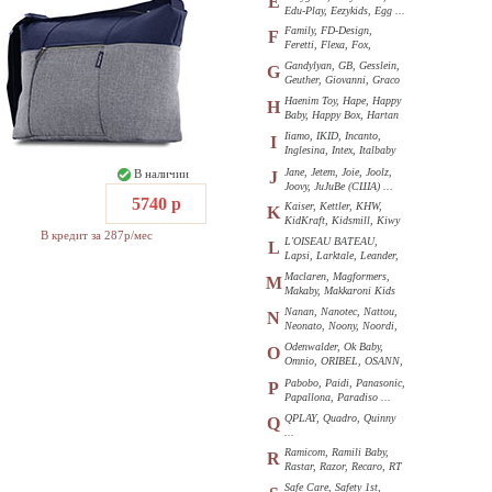
E
Edu-Play, Eezykids, Egg ...
Family, FD-Design,
F
Feretti, Flexa, Fox,
Funkids ...
Gandylyan, GB, Gesslein,
G
Geuther, Giovanni, Graco
...
Haenim Toy, Hape, Happy
H
Baby, Happy Box, Hartan
...
Iiamo, IKID, Incanto,
I
Inglesina, Intex, Italbaby
...
Jane, Jetem, Joie, Joolz,
В наличии
J
Joovy, JuJuBe (США) ...
5740 р
Kaiser, Kettler, KHW,
K
KidKraft, Kidsmill, Kiwy
В кредит за 287р/мес
...
L'OISEAU BATEAU,
L
Lapsi, Larktale, Leander,
Loon ...
Maclaren, Magformers,
M
Makaby, Makkaroni Kids
...
Nanan, Nanotec, Nattou,
N
Neonato, Noony, Noordi,
Nuk ...
Odenwalder, Ok Baby,
O
Omnio, ORIBEL, OSANN,
Oyster ...
Pabobo, Paidi, Panasonic,
P
Papallona, Paradiso ...
QPLAY, Quadro, Quinny
Q
...
Ramicom, Ramili Baby,
R
Rastar, Razor, Recaro, RT
...
Safe Care, Safety 1st,