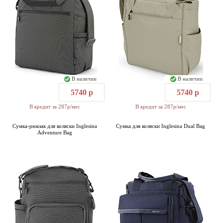
В наличии
В наличии
5740 р
5740 р
В кредит за 287р/мес
В кредит за 287р/мес
Сумка-рюкзак для коляски Inglesina
Сумка для коляски Inglesina Dual Bag
Adventure Bag