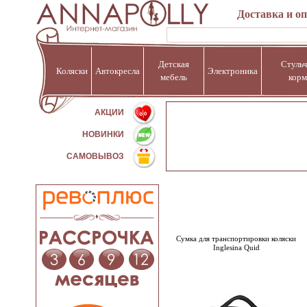
Доставка и о
Детская
Стульч
Коляски
Автокресла
Электроника
мебель
корм
%
АКЦИИ
НОВИНКИ
САМОВЫВОЗ
Сумка для транспортировки коляски
Inglesina Quid