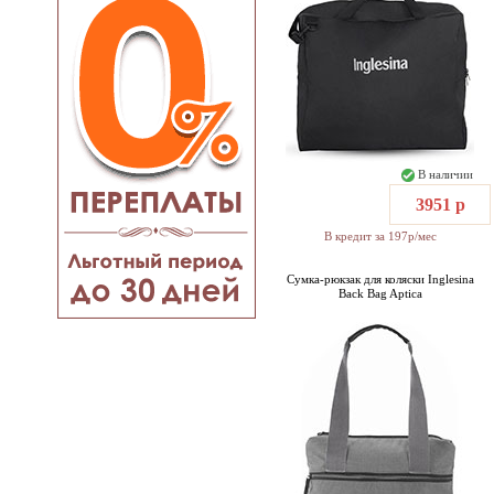
В наличии
3951 р
В кредит за 197р/мес
Сумка-рюкзак для коляски Inglesina
Back Bag Aptica