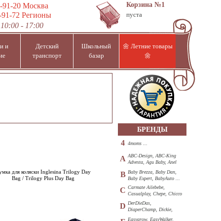
Корзина
№1
-91-20
Москва
-91-72
Регионы
пуста
10:00 - 17:00
и и
Детский
Школьный
🌼 Летние товары
ие
транспорт
базар
🌼
БРЕНДЫ
4
4moms ...
ABC-Design, ABC-King
A
Advesta, Agu Baby, Anel
...
умка для коляски Inglesina Trilogy Day
Baby Brezza, Baby Dan,
B
Bag / Trilogy Plus Day Bag
Baby Expert, BabyAuto ...
Carmate Ailebebe,
C
Casualplay, Chepe, Chicco
...
DerDieDas,
D
DiaperChamp, Dickie,
Diono, DOHANY ...
Easygrow, EasyWalker,