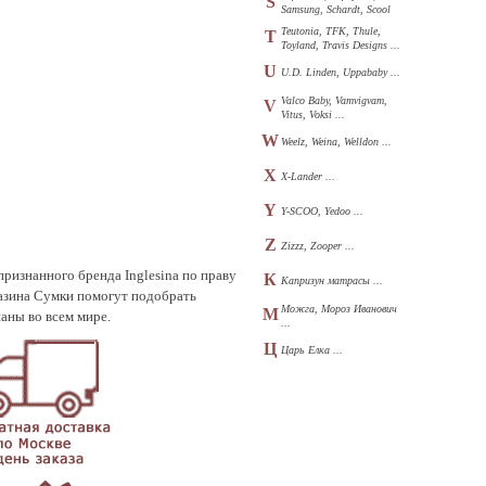
S
Samsung, Schardt, Scool
...
Teutonia, TFK, Thule,
T
Toyland, Travis Designs ...
U
U.D. Linden, Uppababy ...
Valco Baby, Vamvigvam,
V
Vitus, Voksi ...
W
Weelz, Weina, Welldon ...
X
X-Lander ...
Y
Y-SCOO, Yedoo ...
Z
Zizzz, Zooper ...
признанного бренда Inglesina по праву
К
Капризун матрасы ...
азина Сумки помогут подобрать
Можга, Мороз Иванович
М
наны во всем мире.
...
Ц
Царь Елка ...