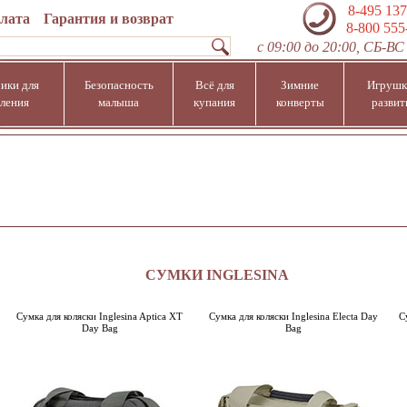
8-495 137
плата
Гарантия и возврат
8-800 555
с 09:00 до 20:00, СБ-ВС 
ики для
Безопасность
Всё для
Зимние
Игрушк
ления
малыша
купания
конверты
развит
СУМКИ INGLESINA
Сумка для коляски Inglesina Aptica XT
Сумка для коляски Inglesina Electa Day
С
Day Bag
Bag