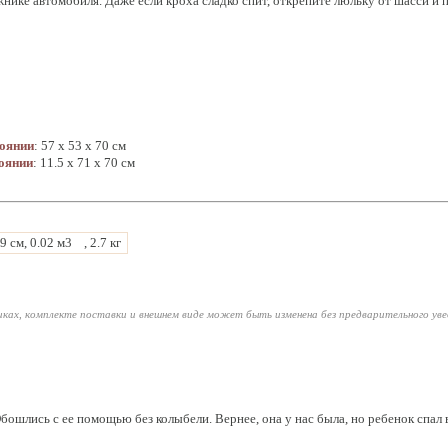
нике автомобиля. Даже если кроха сладко спит, открепите люльку от шасси и п
тоянии
: 57 x 53 x 70 см
оянии
: 11.5 x 71 x 70 см
9 см, 0.02 м3
, 2.7 кг
ках, комплекте поставки и внешнем виде может быть изменена без предварительного ув
Обошлись с ее помощью без колыбели. Вернее, она у нас была, но ребенок спал