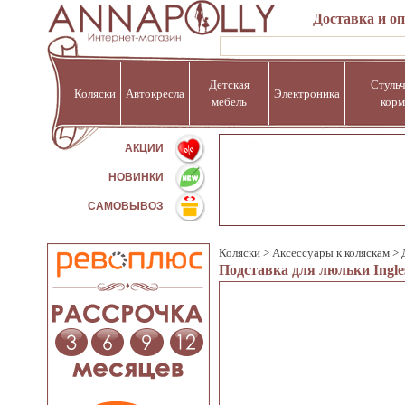
Доставка и о
Детская
Стульч
Коляски
Автокресла
Электроника
мебель
корм
%
АКЦИИ
НОВИНКИ
САМОВЫВОЗ
Коляски
>
Аксессуары к коляскам
>
Подставка для люльки Ingle