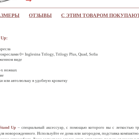
АЗМЕРЫ
ОТЗЫВЫ
С ЭТИМ ТОВАРОМ ПОКУПАЮ
 Up:
кресла
креслами 0+ Inglesina Trilogy, Trilogy Plus, Quad, Sofia
оженном виде
-х ножках
ие
ки или автолюльку в удобную кроватку
Stand Up
– специальный аксессуар, с помощью которого вы с легкостью т
ля новорожденного. Используйте ее дома или загородом, подставка компактно 