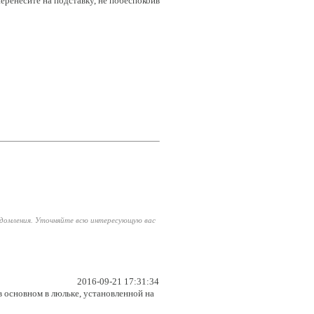
еренесите на подставку, не побеспокоив
едомления. Уточняйте всю интересующую вас
2016-09-21 17:31:34
 в основном в люльке, установленной на