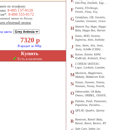
E
Edu-Play, Eezykids, Egg ...
жите по телефону:
Family, FD-Design,
F
ква:
8-495 137-9120
Feretti, Flexa, Fox,
сия*:
8-800 555-9172
Funkids ...
Gandylyan, GB, Gesslein,
G
платный звонок по России.
Geuther, Giovanni, Graco
зать обратный звонок
...
Haenim Toy, Hape, Happy
H
Baby, Happy Box, Hartan
ор цвета:
...
Iiamo, IKID, Incanto,
I
7320
р
Inglesina, Intex, Italbaby
...
Jane, Jetem, Joie, Joolz,
В кредит за 366р
J
Joovy, JuJuBe (США) ...
Купить
Kaiser, Kettler, KHW,
K
✓
Есть в наличии
KidKraft, Kidsmill, Kiwy
...
L'OISEAU BATEAU,
L
Lapsi, Larktale, Leander,
Loon ...
Maclaren, Magformers,
M
Makaby, Makkaroni Kids
...
Nanan, Nanotec, Nattou,
N
Neonato, Noony, Noordi,
Nuk ...
Odenwalder, Ok Baby,
O
Omnio, ORIBEL, OSANN,
Oyster ...
Pabobo, Paidi, Panasonic,
P
Papallona, Paradiso ...
QPLAY, Quadro, Quinny
Q
...
Ramicom, Ramili Baby,
R
Rastar, Razor, Recaro, RT
...
Safe Care, Safety 1st,