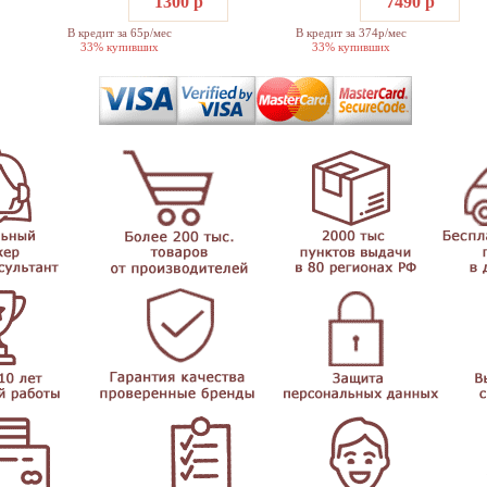
1300 р
7490 р
В кредит за 65р/мес
В кредит за 374р/мес
33% купивших
33% купивших