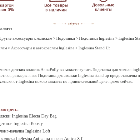
талоге:
Другие аксессуары к коляскам
>
Подставки
>
Подставки Inglesina
> Inglesina St
слам
>
Аксессуары к автокреслам Inglesina
> Inglesina Stand Up
люлек детских колясок AnnaPolly вы можете купить Подставка для люльки ingles
стики, размеры и вес Подставка для люльки inglesina stand up предоставлены
 коляски от Inglesina можно заказать по привлекательной цене прямо сейчас.
смотреть:
ляски Inglesina Electa Day Bag
етское Inglesina Boosty
онг-качалка Inglesina Loft
коляска Inglesina Aptica на шасси Aptica XT