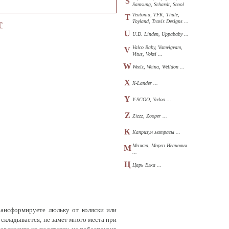
S
Samsung, Schardt, Scool
...
Teutonia, TFK, Thule,
T
Toyland, Travis Designs ...
Т
U
U.D. Linden, Uppababy ...
Valco Baby, Vamvigvam,
V
Vitus, Voksi ...
W
Weelz, Weina, Welldon ...
X
X-Lander ...
Y
Y-SCOO, Yedoo ...
Z
Zizzz, Zooper ...
К
Капризун матрасы ...
Можга, Мороз Иванович
М
...
Ц
Царь Елка ...
рансформируете люльку от коляски или
складывается, не замет много места при