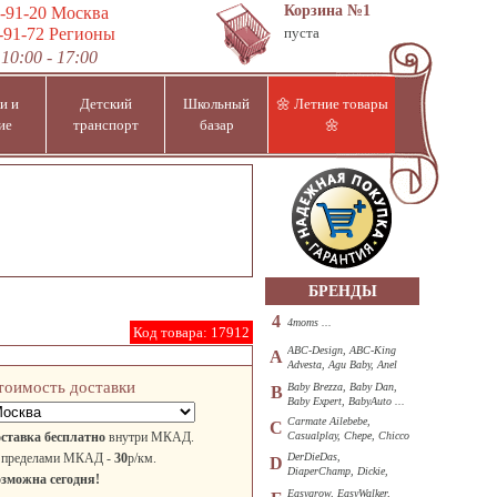
Корзина
№1
-91-20
Москва
-91-72
Регионы
пуста
10:00 - 17:00
и и
Детский
Школьный
🌼 Летние товары
ие
транспорт
базар
🌼
БРЕНДЫ
4
4moms ...
Код товара:
17912
ABC-Design, ABC-King
A
Advesta, Agu Baby, Anel
...
тоимость доставки
Baby Brezza, Baby Dan,
B
Baby Expert, BabyAuto ...
Carmate Ailebebe,
C
ставка бесплатно
внутри МКАД.
Casualplay, Chepe, Chicco
...
 пределами МКАД -
30
р/км.
DerDieDas,
D
DiaperChamp, Dickie,
зможна сегодня!
Diono, DOHANY ...
Easygrow, EasyWalker,