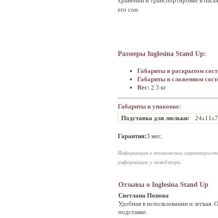
хранении и транспортировке в багаж
его сон.
Размеры Inglesina Stand Up:
Габариты в раскрытом сос
Габариты в сложенном сост
Вес:
2.3 кг
Габариты в упаковке:
Подставка для люльки:
24
11
7
x
x
Гарантия:
3 мес.
Информация о технических характеристи
информацию у менеджера.
Отзывы о Inglesina Stand Up
Светлана Попова
Удобная в использовании и легкая. 
подставке.