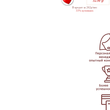
5250 р
В кредит за 262р/мес
33% купивших