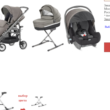
Зака
Мос
Рос
* бес
Зака
Выб
выбор
цвета
➡