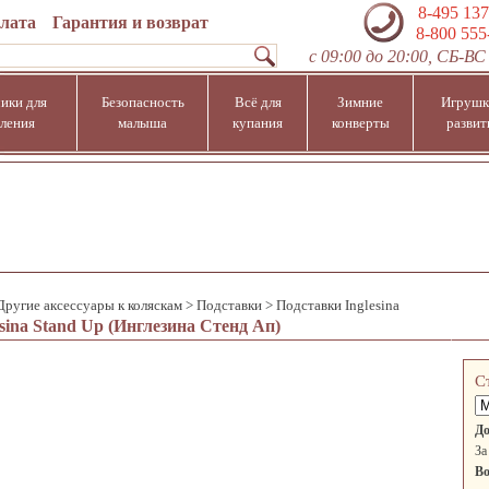
8-495 137
плата
Гарантия и возврат
8-800 555
с 09:00 до 20:00, СБ-ВС 
ики для
Безопасность
Всё для
Зимние
Игрушк
ления
малыша
купания
конверты
развит
Другие аксессуары к коляскам
>
Подставки
>
Подставки Inglesina
sina Stand Up (Инглезина Стенд Ап)
С
До
За
Во