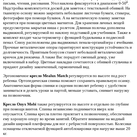
письма, чтения, рисования. Угол наклона фиксируется в диапазоне 0-50⁰.
Надстройка комплектуется доской для заметок с текстильной обивкой. На
тканевую основу можно закрепить небольшие листочки бумаги, стикеры,
фотографии при помощи булавок. А на металлическую планку заметки
крепятся при помощи цветных магнитов. Для хранения личных вещей
предусмотрена закрытая ниша с ролетом. Длинная полочка дополнена
выдвижной, регулируемой по наклону подставкой для учебников. Также в
комплект входят часы-термометр с функцией будильника и подвесной
пенал. Снизу расположены два выдвижных пенала-органайзера с ячейками.
Прочные металлические опоры гарантируют конструкции устойчивость и
долговечность. Приятным бонусом станет небольшой металлический
крючок для рюкзачка. А также Вас порадует сменный декор, уже
включенный в набор. Цветные накладки сочетаются с обивкой стульчика и
придают дизайну законченный, гармоничный вид.
Эргономичное
кресло Mealux Match
регулируется по высоте под рост
ребенка. Ортопедическая спинка поможет сохранить правильную осанку.
Анатомическая форма спинки и сидения позволит ребенку с удобством
заниматься и делать уроки за партой, меньше уставать, снимает нагрузку
на позвоночник.
Кресло Onyx Mobi
также регулируется по высоте и отдельно по глубине
при помощи винтов. Спинка независимо поднимается вверх или
опускается. Спинка кресла плотно прилегает к позвоночнику, обеспечивая
ему хорошую опору во время занятий. Обратите внимание на модный
дизайн широкой платформы для ног с ребристой поверхностью. Колесики
оснащены отключаемой функцией автоблокировки при нагрузке выше 20
кг.