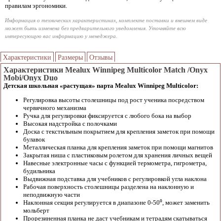
правилам эргономики.
Информация о технических характеристиках, комплекте поставки и внешнем виде
может быть изменена без предварительного уведомления. Уточняйте всю
интересующую вас информацию у менеджера.
Характеристики
Размеры
Отзывы
Характеристики Mealux Winnipeg Multicolor Match /Onyx
Mobi/Onyx Duo
Детская школьная «растущая» парта Mealux Winnipeg Multicolor:
Регулировка высоты столешницы под рост ученика посредством
червячного механизма
Ручка для регулировки фиксируется с любого бока на выбор
Высокая надстройка с полочками
Доска с текстильным покрытием для крепления заметок при помощи
булавок
Металлическая планка для крепления заметок при помощи магнитов
Закрытая ниша с пластиковым ролетом для хранения личных вещей
Навесные электронные часы с функцией термометра, гигрометра,
будильника
Выдвижная подставка для учебников с регулировкой угла наклона
Рабочая поверхность столешницы разделена на наклонную и
неподвижную части
Наклонная секция регулируется в диапазоне 0-50⁰, может заменить
мольберт
Прорезиненная планка не даст учебникам и тетрадям скатываться