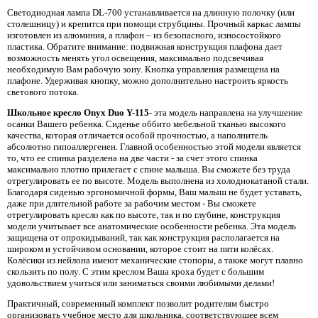
Светодиодная лампа DL-700 устанавливается на длинную полочку (или
столешницу) и крепится при помощи струбцины. Прочный каркас лампы
изготовлен из алюминия, а плафон – из безопасного, износостойкого
пластика. Обратите внимание: подвижная конструкция плафона дает
возможность менять угол освещения, максимально подсвечивая
необходимую Вам рабочую зону. Кнопка управления размещена на
плафоне. Удерживая кнопку, можно дополнительно настроить яркость
светового потока.
Школьное кресло Onyx Duo Y-115
- эта модель направлена на улучшение
осанки Вашего ребенка. Сиденье оббито мебельной тканью высокого
качества, которая отличается особой прочностью, а наполнитель
абсолютно гипоаллергенен. Главной особенностью этой модели является
то, что ее спинка разделена на две части - за счет этого спинка
максимально плотно прилегает с спине малыша. Вы сможете без труда
отрегулировать ее по высоте. Модель выполнена из холоднокатаной стали.
Благодаря сиденью эргономичной формы, Ваш малыш не будет уставать,
даже при длительной работе за рабочим местом - Вы сможете
отрегулировать кресло как по высоте, так и по глубине, конструкция
модели учитывает все анатомические особенности ребенка. Эта модель
защищена от опрокидываний, так как конструкция располагается на
широком и устойчивом основании, которое стоит на пяти колёсах.
Колёсики из нейлона имеют механические стопоры, а также могут плавно
скользить по полу. С этим креслом Ваша кроха будет с большим
удовольствием учиться или заниматься своими любимыми делами!
Практичный, современный комплект позволит родителям быстро
организовать учебное место для школьника, соответствующее всем