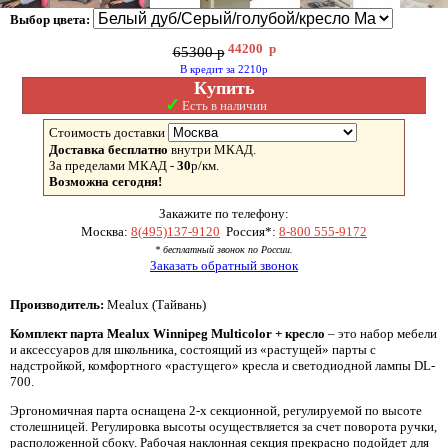
Выбор цвета:
44200
р
65300 р
В кредит за 2210р
Купить
✓
Есть в наличии
Стоимость доставки
Доставка бесплатно
внутри МКАД.
За пределами МКАД -
30
р/км.
Возможна сегодня!
Закажите по телефону:
Москва:
8(495)137-9120
Россия*:
8-800 555-9172
* бесплатный звонок по России.
Заказать обратный звонок
Производитель:
Mealux (Тайвань)
Комплект парта Mealux Winnipeg Multicolor + кресло
– это набор мебели
и аксессуаров для школьника, состоящий из «растущей» парты с
надстройкой, комфортного «растущего» кресла и светодиодной лампы DL-
700.
Эргономичная парта оснащена 2-х секционной, регулируемой по высоте
столешницей. Регулировка высоты осуществляется за счет поворота ручки,
расположенной сбоку. Рабочая наклонная секция прекрасно подойдет для