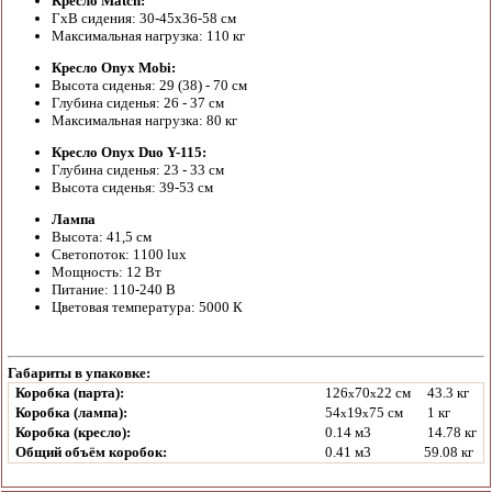
Кресло Match:
ГхВ сидения: 30-45х36-58 см
Максимальная нагрузка: 110 кг
Кресло Onyx Mobi:
Высота сиденья: 29 (38) - 70 см
Глубина сиденья: 26 - 37 см
Максимальная нагрузка: 80 кг
Кресло Onyx Duo Y-115:
Глубина сиденья: 23 - 33 см
Высота сиденья: 39-53 см
Лампа
Высота: 41,5 см
Светопоток: 1100 lux
Мощность: 12 Вт
Питание: 110-240 В
Цветовая температура: 5000 К
Габариты в упаковке:
Коробка (парта):
126
70
22 см
43.3 кг
x
x
Коробка (лампа):
54
19
75 см
1 кг
x
x
Коробка (кресло):
0.14 м3
14.78 кг
Общий объём коробок:
0.41 м3
59.08 кг