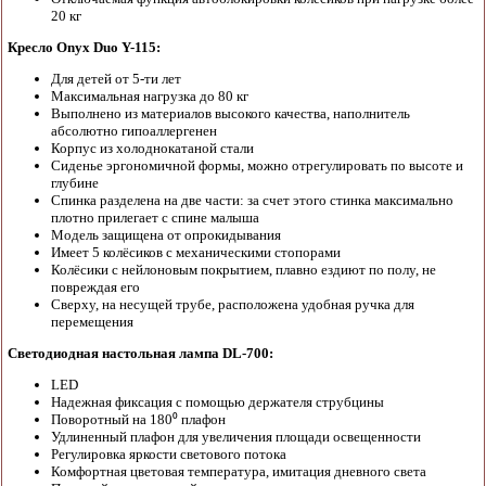
20 кг
Кресло Onyx Duo Y-115:
Для детей от 5-ти лет
Максимальная нагрузка до 80 кг
Выполнено из материалов высокого качества, наполнитель
абсолютно гипоаллергенен
Корпус из холоднокатаной стали
Сиденье эргономичной формы, можно отрегулировать по высоте и
глубине
Спинка разделена на две части: за счет этого стинка максимально
плотно прилегает с спине малыша
Модель защищена от опрокидывания
Имеет 5 колёсиков с механическими стопорами
Колёсики с нейлоновым покрытием, плавно ездиют по полу, не
повреждая его
Сверху, на несущей трубе, расположена удобная ручка для
перемещения
Светодиодная настольная лампа DL-700:
LED
Надежная фиксация с помощью держателя струбцины
Поворотный на 180⁰ плафон
Удлиненный плафон для увеличения площади освещенности
Регулировка яркости светового потока
Комфортная цветовая температура, имитация дневного света