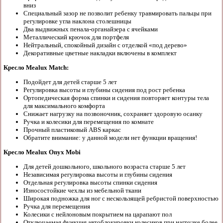
вниз
Специальный зазор не позволит ребенку травмировать пальцы при
регулировке угла наклона столешницы
Два выдвижных пенала-органайзера с ячейками
Металлический крючок для портфеля
Нейтральный, спокойный дизайн с отделкой «под дерево»
Декоративные цветные накладки включены в комплект
Кресло Mealux Match:
Подойдет для детей старше 5 лет
Регулировка высоты и глубины сидения под рост ребенка
Ортопедическая форма спинки и сидения повторяет контуры тела
для максимального комфорта
Снижает нагрузку на позвоночник, сохраняет здоровую осанку
Ручка и колесики для перемещения по комнате
Прочный пластиковый ABS каркас
Обратите внимание: у данной модели нет функции вращения!
Кресло Mealux Onyx Mobi
Для детей дошкольного, школьного возраста старше 5 лет
Независимая регулировка высоты и глубины сидения
Отдельная регулировка высоты спинки сидения
Износостойкие чехлы из мебельной ткани
Широкая подножка для ног с нескользящей ребристой поверхностью
Ручка для перемещения
Колесики с нейлоновым покрытием на царапают пол
Отключаемая функция автоблокировки колесиков при нагрузке более