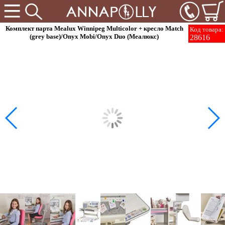
Комплект парта Mealux Winnipeg Multicolor + кресло Match
Код товара:
(grey base)/Onyx Mobi/Onyx Duo (Меалюкс)
28616