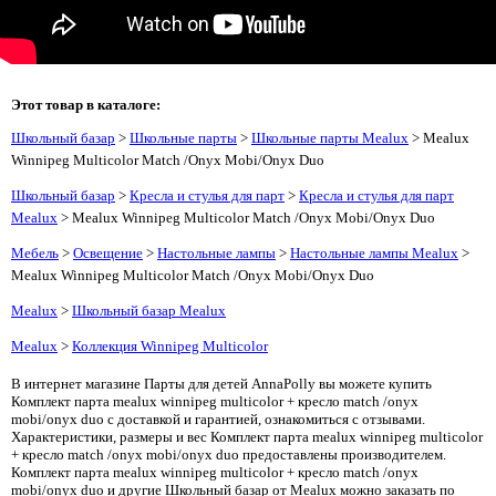
Этот товар в каталоге:
Школьный базар
>
Школьные парты
>
Школьные парты Mealux
> Mealux
Winnipeg Multicolor Match /Onyx Mobi/Onyx Duo
Школьный базар
>
Кресла и стулья для парт
>
Кресла и стулья для парт
Mealux
> Mealux Winnipeg Multicolor Match /Onyx Mobi/Onyx Duo
Мебель
>
Освещение
>
Настольные лампы
>
Настольные лампы Mealux
>
Mealux Winnipeg Multicolor Match /Onyx Mobi/Onyx Duo
Mealux
>
Школьный базар Mealux
Mealux
>
Коллекция Winnipeg Multicolor
В интернет магазине Парты для детей AnnaPolly вы можете купить
Комплект парта mealux winnipeg multicolor + кресло match /onyx
mobi/onyx duo с доставкой и гарантией, ознакомиться с отзывами.
Характеристики, размеры и вес Комплект парта mealux winnipeg multicolor
+ кресло match /onyx mobi/onyx duo предоставлены производителем.
Комплект парта mealux winnipeg multicolor + кресло match /onyx
mobi/onyx duo и другие Школьный базар от Mealux можно заказать по