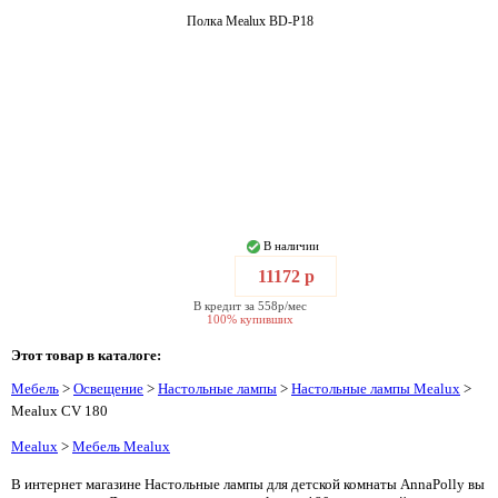
Полка Mealux BD-P18
В наличии
11172 р
В кредит за 558р/мес
100% купивших
Этот товар в каталоге:
Мебель
>
Освещение
>
Настольные лампы
>
Настольные лампы Mealux
>
Mealux CV 180
Mealux
>
Мебель Mealux
В интернет магазине Настольные лампы для детской комнаты AnnaPolly вы