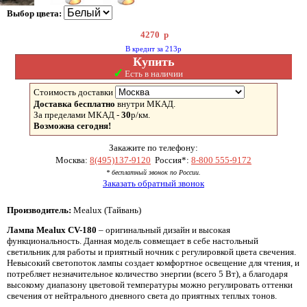
Выбор цвета:
4270
р
В кредит за 213р
Купить
✓
Есть в наличии
Стоимость доставки
Доставка бесплатно
внутри МКАД.
За пределами МКАД -
30
р/км.
Возможна сегодня!
Закажите по телефону:
Москва:
8(495)137-9120
Россия*:
8-800 555-9172
* бесплатный звонок по России.
Заказать обратный звонок
Производитель:
Mealux (Тайвань)
Лампа Mealux CV-180
– оригинальный дизайн и высокая
функциональность. Данная модель совмещает в себе настольный
светильник для работы и приятный ночник с регулировкой цвета свечения.
Невысокий светопоток лампы создает комфортное освещение для чтения, и
потребляет незначительное количество энергии (всего 5 Вт), а благодаря
высокому диапазону цветовой температуры можно регулировать оттенки
свечения от нейтрального дневного света до приятных теплых тонов.