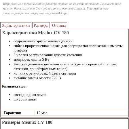
Информация о технических характеристиках, комплекте поставки и внешнем виде
может быть изменена без предварительного уведомления. Уточняйте всю
интересующую вас информацию у менеджера.
Характеристики
Размеры
Отзывы
Характеристики Mealux CV 180
современный эргономичный дизайн
гибкая прорезиненная ножка для регулировки положения и высоты
плафона
3 уровня регулирования яркости свечения
мощность лампы 5 Вт
высокий диапазон цветовой температуры (от приятных теплых
оттенков, до нейтральных тонов)
ночник с регулировкой цвета свечения
питание лампы от сети 220 В
Комплектация:
светодиодная лампа
шнур питания
Гарантия:
12 мес.
Размеры Mealux CV 180