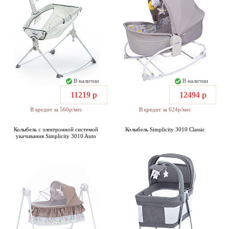
В наличии
В наличии
11219 р
12494 р
В кредит за 560р/мес
В кредит за 624р/мес
Колыбель с электронной системой
Колыбель Simplicity 3010 Classic
укачивания Simplicity 3010 Auto