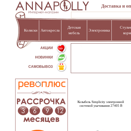
Доставка и о
Детская
Стульч
Коляски
Автокресла
Электроника
мебель
корм
%
АКЦИИ
НОВИНКИ
САМОВЫВОЗ
Колыбель Simplicity электронной
системой укачивания 27405 В