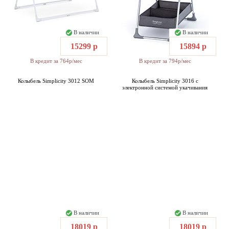
В наличии
В наличии
15299 р
15894 р
В кредит за 764р/мес
В кредит за 794р/мес
Колыбель Simplicity 3012 SOM
Колыбель Simplicity 3016 с
электронной системой укачивания
В наличии
В наличии
18019 р
18019 р