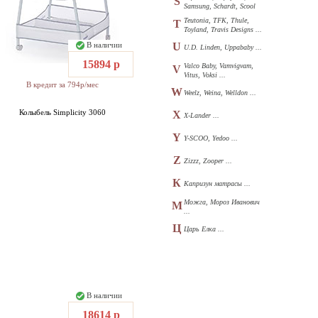
S
Samsung, Schardt, Scool
...
Teutonia, TFK, Thule,
T
Toyland, Travis Designs ...
В наличии
U
U.D. Linden, Uppababy ...
15894 р
Valco Baby, Vamvigvam,
V
Vitus, Voksi ...
В кредит за 794р/мес
W
Weelz, Weina, Welldon ...
Колыбель Simplicity 3060
X
X-Lander ...
Y
Y-SCOO, Yedoo ...
Z
Zizzz, Zooper ...
К
Капризун матрасы ...
Можга, Мороз Иванович
М
...
Ц
Царь Елка ...
В наличии
18614 р