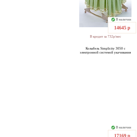
В наличии
14645 р
В кредит за 732р/мес
Колыбель Simplicity 3050 с
электронной системой укачивания
В наличии
17169 р