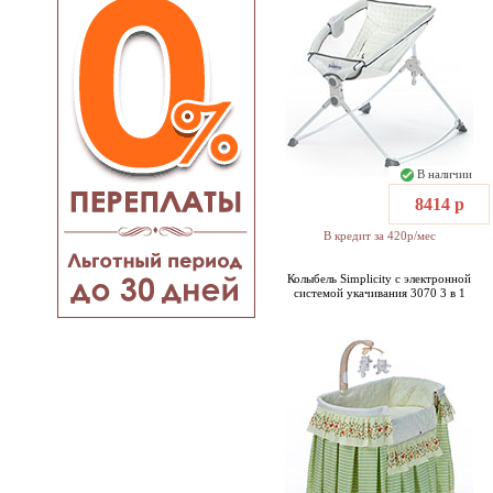
В наличии
8414 р
В кредит за 420р/мес
Колыбель Simplicity с электронной
системой укачивания 3070 3 в 1