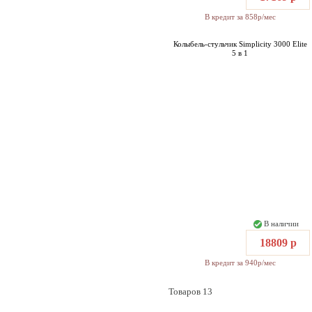
В кредит за 858р/мес
Колыбель-стульчик Simplicity 3000 Elite
5 в 1
В наличии
18809 р
В кредит за 940р/мес
Товаров 13