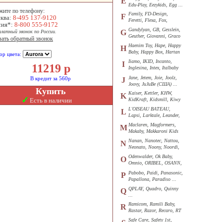
E
Edu-Play, Eezykids, Egg ...
жите по телефону:
Family, FD-Design,
F
ква:
8-495 137-9120
Feretti, Flexa, Fox,
сия*:
8-800 555-9172
Funkids ...
Gandylyan, GB, Gesslein,
G
платный звонок по России.
Geuther, Giovanni, Graco
зать обратный звонок
...
Haenim Toy, Hape, Happy
H
Baby, Happy Box, Hartan
ор цвета:
...
Iiamo, IKID, Incanto,
I
11219
р
Inglesina, Intex, Italbaby
...
Jane, Jetem, Joie, Joolz,
В кредит за 560р
J
Joovy, JuJuBe (США) ...
Купить
Kaiser, Kettler, KHW,
K
✓
Есть в наличии
KidKraft, Kidsmill, Kiwy
...
L'OISEAU BATEAU,
L
Lapsi, Larktale, Leander,
Loon ...
Maclaren, Magformers,
M
Makaby, Makkaroni Kids
...
Nanan, Nanotec, Nattou,
N
Neonato, Noony, Noordi,
Nuk ...
Odenwalder, Ok Baby,
O
Omnio, ORIBEL, OSANN,
Oyster ...
Pabobo, Paidi, Panasonic,
P
Papallona, Paradiso ...
QPLAY, Quadro, Quinny
Q
...
Ramicom, Ramili Baby,
R
Rastar, Razor, Recaro, RT
...
Safe Care, Safety 1st,