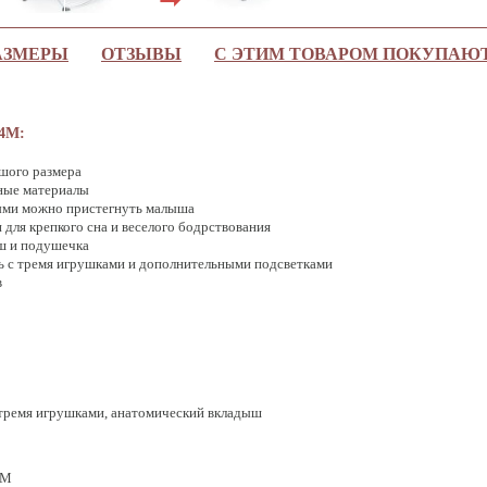
АЗМЕРЫ
ОТЗЫВЫ
С ЭТИМ ТОВАРОМ ПОКУПАЮ
04M:
шого размера
ные материалы
ыми можно пристегнуть малыша
 для крепкого сна и веселого бодрствования
ш и подушечка
 с тремя игрушками и дополнительными подсветками
в
 тремя игрушками, анатомический вкладыш
4M