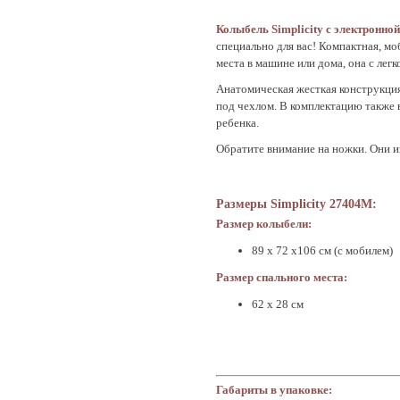
Колыбель Simplicity с электронно
специально для вас! Компактная, м
места в машине или дома, она с лег
Анатомическая жесткая конструкция 
под чехлом. В комплектацию также 
ребенка.
Обратите внимание на ножки. Они из
Размеры Simplicity 27404M:
Размер колыбели:
89 x 72 x106 см (с мобилем)
Размер спального места:
62 x 28 см
Габариты в упаковке: