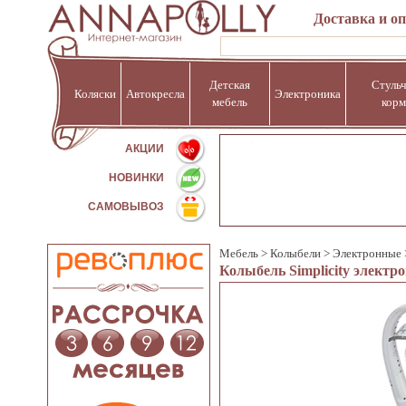
Доставка и о
Детская
Стульч
Коляски
Автокресла
Электроника
мебель
корм
%
АКЦИИ
НОВИНКИ
САМОВЫВОЗ
Мебель
>
Колыбели
>
Электронные
Колыбель Simplicity элект