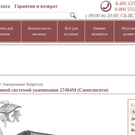
8-495 137
плата
Гарантия и возврат
8-800 555
с 09:00 до 20:00, СБ-ВС 
ики для
Безопасность
Всё для
Зимние
Игрушк
ления
малыша
купания
конверты
развит
>
Электронные Simplicity
ронной системой укачивания 27404M (Симплисити)
С
До
За
Во