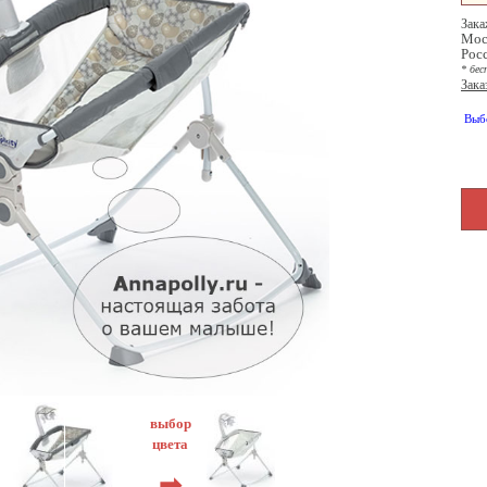
Зака
Мос
Рос
* бес
Зака
Выб
выбор
цвета
➡