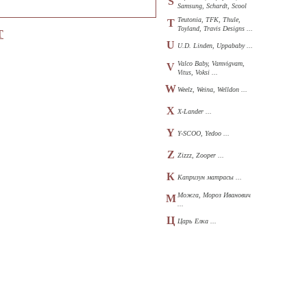
S
Samsung, Schardt, Scool
...
Teutonia, TFK, Thule,
T
Toyland, Travis Designs ...
Т
U
U.D. Linden, Uppababy ...
Valco Baby, Vamvigvam,
V
Vitus, Voksi ...
W
Weelz, Weina, Welldon ...
X
X-Lander ...
Y
Y-SCOO, Yedoo ...
Z
Zizzz, Zooper ...
К
Капризун матрасы ...
Можга, Мороз Иванович
М
...
Ц
Царь Елка ...