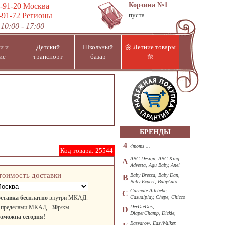
Корзина
№1
-91-20
Москва
-91-72
Регионы
пуста
10:00 - 17:00
и и
Детский
Школьный
🌼 Летние товары
ие
транспорт
базар
🌼
БРЕНДЫ
4
4moms ...
Код товара:
25544
ABC-Design, ABC-King
A
Advesta, Agu Baby, Anel
...
тоимость доставки
Baby Brezza, Baby Dan,
B
Baby Expert, BabyAuto ...
Carmate Ailebebe,
C
ставка бесплатно
внутри МКАД.
Casualplay, Chepe, Chicco
...
 пределами МКАД -
30
р/км.
DerDieDas,
D
DiaperChamp, Dickie,
зможна сегодня!
Diono, DOHANY ...
Easygrow, EasyWalker,