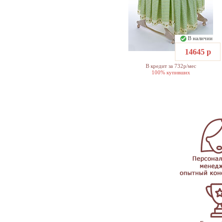
В наличии
14645 р
В кредит за 732р/мес
100% купивших