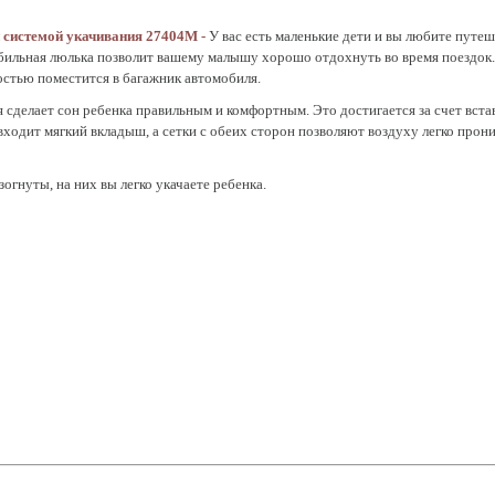
й системой укачивания 27404M -
У вас есть маленькие дети и вы любите путеш
обильная люлька позволит вашему малышу хорошо отдохнуть во время поездок.
костью поместится в багажник автомобиля.
сделает сон ребенка правильным и комфортным. Это достигается за счет встав
входит мягкий вкладыш, а сетки с обеих сторон позволяют воздуху легко прон
огнуты, на них вы легко укачаете ребенка.