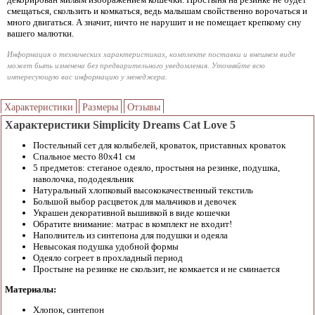
смещаться, скользить и комкаться, ведь малышам свойственно ворочаться и
много двигаться. А значит, ничто не нарушит и не помещает крепкому сну
вашего малютки.
Информация о технических характеристиках, комплекте поставки и внешнем виде
может быть изменена без предварительного уведомления. Уточняйте всю
интересующую вас информацию у менеджера.
Характеристики
Размеры
Отзывы
Характеристики Simplicity Dreams Cat Love 5
Постельный сет для колыбелей, кроваток, приставных кроваток
Спальное место 80х41 см
5 предметов: стеганое одеяло, простыня на резинке, подушка,
наволочка, пододеяльник
Натуральный хлопковый высококачественный текстиль
Большой выбор расцветок для мальчиков и девочек
Украшен декоративной вышивкой в виде кошечки
Обратите внимание: матрас в комплект не входит!
Наполнитель из синтепона для подушки и одеяла
Невысокая подушка удобной формы
Одеяло согреет в прохладный период
Простыне на резинке не скользит, не комкается и не сминается
Материалы:
Хлопок, синтепон