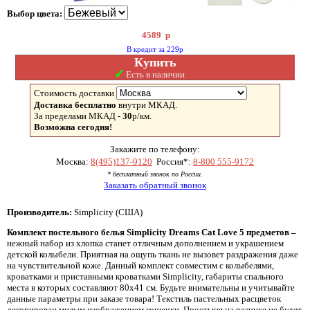
Выбор цвета:
4589
р
В кредит за 229р
Купить
✓
Есть в наличии
Стоимость доставки
Доставка бесплатно
внутри МКАД.
За пределами МКАД -
30
р/км.
Возможна сегодня!
Закажите по телефону:
Москва:
8(495)137-9120
Россия*:
8-800 555-9172
* бесплатный звонок по России.
Заказать обратный звонок
Производитель:
Simplicity (США)
Комплект постельного белья Simplicity Dreams Cat Love 5 предметов –
нежный набор из хлопка станет отличным дополнением и украшением
детской колыбели. Приятная на ощупь ткань не вызовет раздражения даже
на чувствительной коже. Данный комплект совместим с колыбелями,
кроватками и приставными кроватками Simplicity, габариты спального
места в которых составляют 80х41 см. Будьте внимательны и учитывайте
данные параметры при заказе товара! Текстиль пастельных расцветок
декорирован милым изображением кошечки. Простыня на резинке не будет