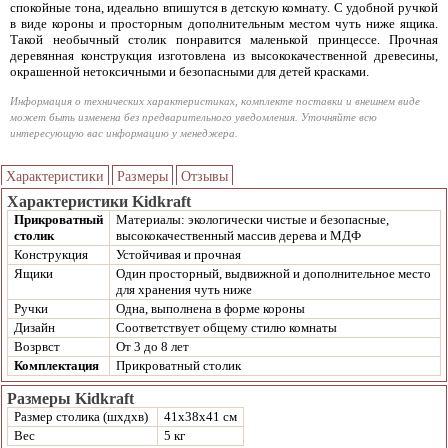
спокойные тона, идеально впишутся в детскую комнату. С удобной ручкой
в виде короны и просторным дополнительным местом чуть ниже ящика.
Такой необычный столик понравится маленькой принцессе. Прочная
деревянная конструкция изготовлена из высококачественной древесины,
окрашенной нетоксичными и безопасными для детей красками.
Информация о технических характеристиках, комплекте поставки и внешнем виде
может быть изменена без предварительного уведомления. Уточняйте всю
интересующую вас информацию у менеджера.
Характеристики
Размеры
Отзывы
Характеристики Kidkraft
Прикроватный
Материалы: экологически чистые и безопасные,
столик
высококачественный массив дерева и МДФ
Конструкция
Устойчивая и прочная
Ящики
Один просторный, выдвижной и дополнительное место
для хранения чуть ниже
Ручки
Одна, выполнена в форме короны
Дизайн
Соответствует общему стилю комнаты
Возрвст
От 3 до 8 лет
Комплектация
Прикроватный столик
Размеры Kidkraft
Размер столика (шхдхв)
41х38х41 см
Вес
5 кг