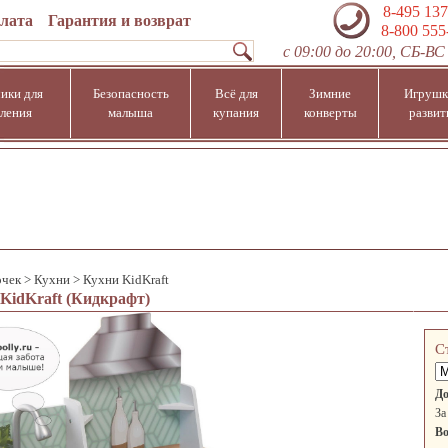
8-495 137
плата
Гарантия и возврат
8-800 555
с 09:00 до 20:00, СБ-ВС 
ики для
Безопасность
Всё для
Зимние
Игрушк
ления
малыша
купания
конверты
развит
очек
>
Кухни
>
Кухни KidKraft
KidKraft (Кидкрафт)
С
До
За
Во