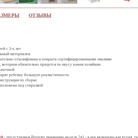
АЗМЕРЫ
ОТЗЫВЫ
ей с 3-х лет
льный материалов
щательно отшлифована и покрыта сертифицированными эмалями
, которым обязательно придется по вкусу юным хозяйкам
рачечной
дарят ребенку большую реалистичность
инструкция по сборке
сположена под стиралкой
aft
- представляем Вашему вниманию модель 2в1 - в нее включены как кухня, т