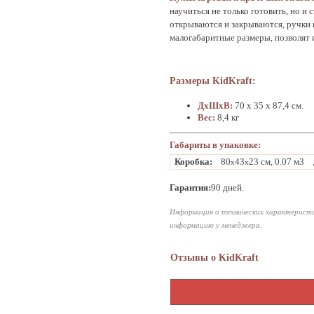
научиться не только готовить, но и
открываются и закрываются, ручки 
малогабаритные размеры, позволят 
Размеры KidKraft:
ДхШхВ:
70 x 35 x 87,4 см.
Вес:
8,4 кг
Габариты в упаковке:
Коробка:
80
43
23 см, 0.07 м3
x
x
Гарантия:
90 дней.
Информация о технических характеристи
информацию у менеджера.
Отзывы о KidKraft