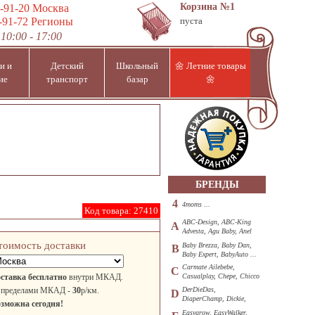
Корзина
№1
-91-20
Москва
-91-72
Регионы
пуста
10:00 - 17:00
и и
Детский
Школьный
🌼 Летние товары
ие
транспорт
базар
🌼
БРЕНДЫ
4
4moms ...
Код товара:
27410
ABC-Design, ABC-King
A
Advesta, Agu Baby, Anel
...
тоимость доставки
Baby Brezza, Baby Dan,
B
Baby Expert, BabyAuto ...
Carmate Ailebebe,
C
ставка бесплатно
внутри МКАД.
Casualplay, Chepe, Chicco
...
 пределами МКАД -
30
р/км.
DerDieDas,
D
DiaperChamp, Dickie,
зможна сегодня!
Diono, DOHANY ...
Easygrow, EasyWalker,