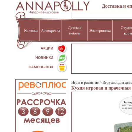
Доставка и о
Детская
Стульч
Коляски
Автокресла
Электроника
мебель
корм
%
АКЦИИ
НОВИНКИ
САМОВЫВОЗ
Игры и развитие
>
Игрушки для дев
Кухня игровая и прачечная 