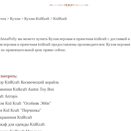
очек
>
Кухни
>
Кухни KidKraft
> KidKraft
AnnaPolly вы можете купить Кухня игровая и прачечная kidkraft с доставкой и 
я игровая и прачечная kidkraft предоставлены производителем. Кухня игровая 
ь по привлекательной цене прямо сейчас.
смотреть:
ор KidKraft Космический корабль
нения Kidkraft Austin Toy Box
aft Аптаун
ом Kid Kraft "Особняк Эбби"
я Kid Kraft "Перчинка"
хранения KidKraft
каф для одежды KidKraft