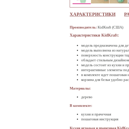
ХАРАКТЕРИСТИКИ
Р
Производитель:
KidKraft (США)
Характеристики KidKraft:
модель предназначена для дет
модель выполнена из натура
поверхность конструкции т
обладает стильным дизайном
модель состоит из кухни и п
интерактивные элементы по
в комплекте идет пошаговая 
корзина для белья удобно ра
Материалы:
дерево
В комплекте:
кухня и прачечная
пошаговая инструкция
Кухня игровая и прачечная KidKr