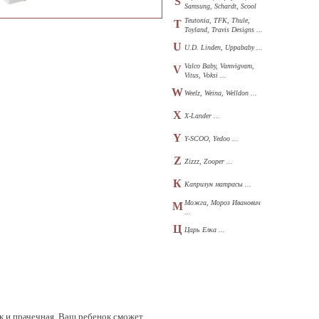
S
Samsung, Schardt, Scool
...
Teutonia, TFK, Thule,
T
Toyland, Travis Designs ...
U
U.D. Linden, Uppababy ...
Valco Baby, Vamvigvam,
V
Vitus, Voksi ...
W
Weelz, Weina, Welldon ...
X
X-Lander ...
Y
Y-SCOO, Yedoo ...
Z
Zizzz, Zooper ...
К
Капризун матрасы ...
Можга, Мороз Иванович
М
...
Ц
Царь Елка ...
ак и прачечная. Ваш ребенок сможет