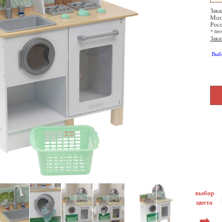
Зака
Мос
Рос
* бес
Зака
Выб
выбор
цвета
➡