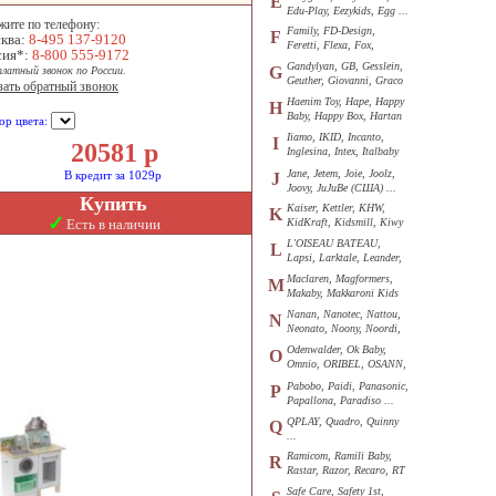
E
Edu-Play, Eezykids, Egg ...
жите по телефону:
Family, FD-Design,
F
ква:
8-495 137-9120
Feretti, Flexa, Fox,
сия*:
8-800 555-9172
Funkids ...
Gandylyan, GB, Gesslein,
G
платный звонок по России.
Geuther, Giovanni, Graco
зать обратный звонок
...
Haenim Toy, Hape, Happy
H
Baby, Happy Box, Hartan
ор цвета:
...
Iiamo, IKID, Incanto,
I
20581
р
Inglesina, Intex, Italbaby
...
Jane, Jetem, Joie, Joolz,
В кредит за 1029р
J
Joovy, JuJuBe (США) ...
Купить
Kaiser, Kettler, KHW,
K
✓
Есть в наличии
KidKraft, Kidsmill, Kiwy
...
L'OISEAU BATEAU,
L
Lapsi, Larktale, Leander,
Loon ...
Maclaren, Magformers,
M
Makaby, Makkaroni Kids
...
Nanan, Nanotec, Nattou,
N
Neonato, Noony, Noordi,
Nuk ...
Odenwalder, Ok Baby,
O
Omnio, ORIBEL, OSANN,
Oyster ...
Pabobo, Paidi, Panasonic,
P
Papallona, Paradiso ...
QPLAY, Quadro, Quinny
Q
...
Ramicom, Ramili Baby,
R
Rastar, Razor, Recaro, RT
...
Safe Care, Safety 1st,