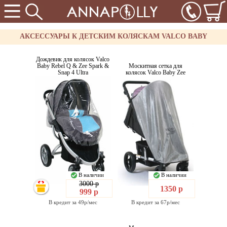
АКСЕССУАРЫ К ДЕТСКИМ КОЛЯСКАМ VALCO BABY
Дождевик для колясок Valco
Baby Rebel Q & Zee Spark &
Москитная сетка для
Snap 4 Ultra
колясок Valco Baby Zee
В наличии
В наличии
3000 р
1350 р
999 р
В кредит за 49р/мес
В кредит за 67р/мес