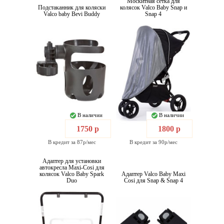
Москитная сетка для
Подстаканник для коляски
колясок Valco Baby Snap и
Valco baby Bevi Buddy
Snap 4
В наличии
В наличии
1750 р
1800 р
В кредит за 87р/мес
В кредит за 90р/мес
Адаптер для установки
автокресла Maxi-Cosi для
колясок Valco Baby Spark
Адаптер Valco Baby Maxi
Duo
Cosi для Snap & Snap 4