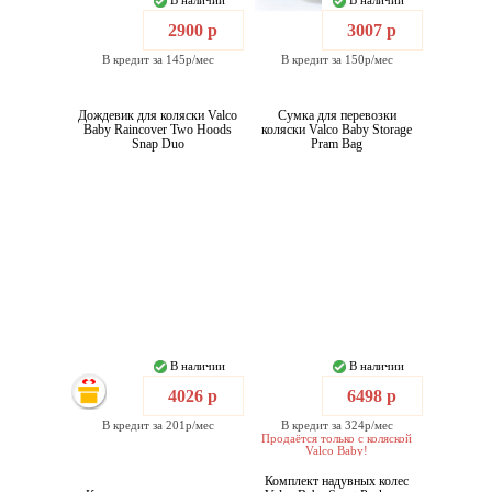
В наличии
В наличии
2900 р
3007 р
В кредит за 145р/мес
В кредит за 150р/мес
Дождевик для коляски Valco
Сумка для перевозки
Baby Raincover Two Hoods
коляски Valco Baby Storage
Snap Duo
Pram Bag
В наличии
В наличии
4026 р
6498 р
В кредит за 201р/мес
В кредит за 324р/мес
Продаётся только с коляской
Valco Baby!
Комплект надувных колес