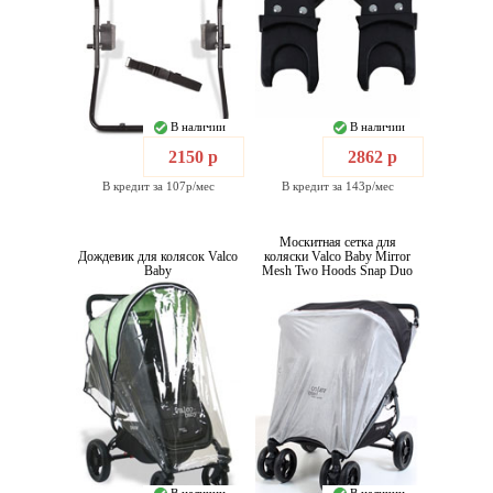
В наличии
В наличии
2150 р
2862 р
В кредит за 107р/мес
В кредит за 143р/мес
Москитная сетка для
Дождевик для колясок Valco
коляски Valco Baby Mirror
Baby
Mesh Two Hoods Snap Duo