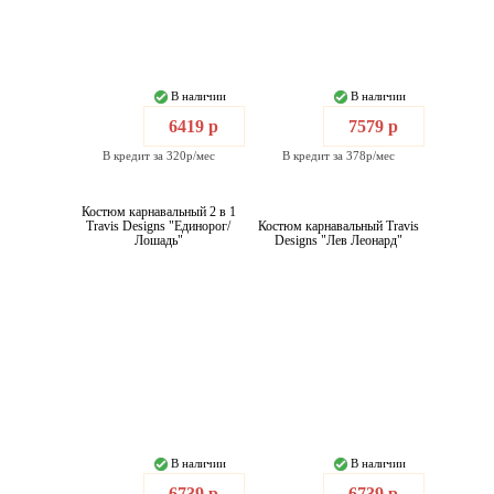
В наличии
В наличии
6419 р
7579 р
В кредит за 320р/мес
В кредит за 378р/мес
Костюм карнавальный 2 в 1
Travis Designs "Единорог/
Костюм карнавальный Travis
Лошадь"
Designs "Лев Леонард"
В наличии
В наличии
6739 р
6739 р