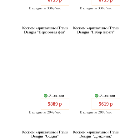
В кредит за 336р/мес
В кредит за 336р/мес
Костюм карнавальный Travis
Костюм карнавальный Travis
Designs "Персиковая фея"
Designs "Набор пирата"
В наличии
В наличии
5889 р
5619 р
В кредит за 294р/мес
В кредит за 280р/мес
Костюм карнавальный Travis
Костюм карнавальный Travis
Designs "Солдат"
Designs "Дракончик"