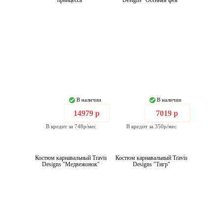
принцесса"
Designs "Осенняя фея"
В наличии
В наличии
14979 р
7019 р
В кредит за 748р/мес
В кредит за 350р/мес
Костюм карнавальный Travis
Костюм карнавальный Travis
Designs "Медвежонок"
Designs "Тигр"