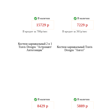
В наличии
В наличии
15729 р
7229 р
В кредит за 786р/мес
В кредит за 361р/мес
Костюм карнавальный 2 в 1
Travis Designs "Астронавт/
Костюм карнавальный Travis
Автогонщик"
Designs "Ангел"
В наличии
В наличии
8429 р
5889 р