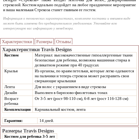
стрекозой. Костюм идеально подойдет на любое праздничное мероприятие
и ваша маленькая Стрекоза станет главным ее гостем.
Информация о технических характеристиках, комплекте поставки и внешнем виде
может быть изменена без предварительного уведомления. Уточняйте всю
интересующую вас информацию у менеджера.
Характеристики
Размеры
Отзывы
Характеристики Travis Designs
Костюм
Материал: высококачественные гипоаллергенные ткани
безопасные для ребенка, возможна машинная стирка в
деликатном режиме при 40 градусах
Крылья
Из органзы, по краям петельки, которые легко одеваются
на пальчики и теперь стрекоза может расправить свои
сверкающие крылышки
Лента
Для волос с украшением в виде стрекозы
Дизайн
Выполнен в бирюзово-фиолетовых тонах
Возраст
От 3-5 лет (рост 98-110 см), 6-8 лет (рост 116-128 см)
ребенка
Комплектация
Карнавальный костюм, лента
Гарантия:
14 дней.
Размеры Travis Designs
Костюм для ребенка 3-5 лет