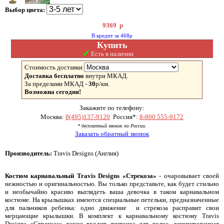
Выбор цвета:
9369
р
В кредит за 468р
Купить
✓
Есть в наличии
Стоимость доставки
Доставка бесплатно
внутри МКАД.
За пределами МКАД -
30
р/км.
Возможна сегодня!
Закажите по телефону:
Москва:
8(495)137-9120
Россия*:
8-800 555-9172
* бесплатный звонок по России.
Заказать обратный звонок
Производитель:
Travis Designs (Англия)
Костюм карнавальный Travis Designs «Стрекоза»
- очаровывает своей
нежностью и оригинальностью. Вы только представьте, как будет стильно
и необычайно красиво выглядеть ваша девочка в таком карнавальном
костюме. На крылышках имеются специальные петельки, предназначенные
для пальчиков ребенка: одно движение и стрекоза расправит свои
мерцающие крылышки. В комплект к карнавальному костюму Travis
Designs «Стрекоза» также входит ленточка для волос, декорированная