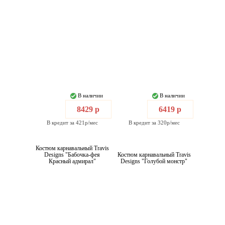
В наличии
В наличии
8429 р
6419 р
В кредит за 421р/мес
В кредит за 320р/мес
Костюм карнавальный Travis
Designs "Бабочка-фея
Костюм карнавальный Travis
Красный адмирал"
Designs "Голубой монстр"