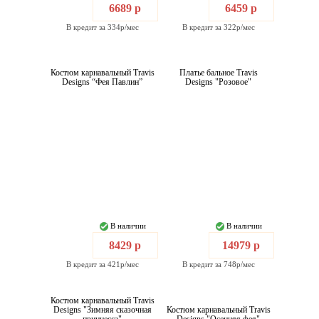
6689 р
6459 р
В кредит за 334р/мес
В кредит за 322р/мес
Костюм карнавальный Travis
Платье бальное Travis
Designs “Фея Павлин”
Designs "Розовое"
В наличии
В наличии
8429 р
14979 р
В кредит за 421р/мес
В кредит за 748р/мес
Костюм карнавальный Travis
Designs "Зимняя сказочная
Костюм карнавальный Travis