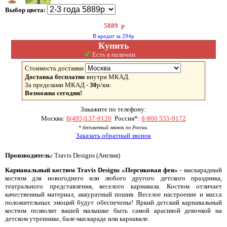
Выбор цвета:
5889
р
В кредит за 294р
Купить
✓
Есть в наличии
Стоимость доставки
Доставка бесплатно
внутри МКАД.
За пределами МКАД -
30
р/км.
Возможна сегодня!
Закажите по телефону:
Москва:
8(495)137-9120
Россия*:
8-800 555-9172
* бесплатный звонок по России.
Заказать обратный звонок
Производитель:
Travis Designs (Англия)
Карнавальный костюм Travis Designs «Персиковая фея»
- маскарадный
костюм для новогоднего или любого другого детского праздника,
театрального представления, веселого карнавала. Костюм отличает
качественный материал, аккуратный пошив. Веселое настроение и масса
положительных эмоций будут обеспечены! Яркий детский карнавальный
костюм позволит вашей малышке быть самой красивой девочкой на
детском утреннике, бале-маскараде или карнавале.