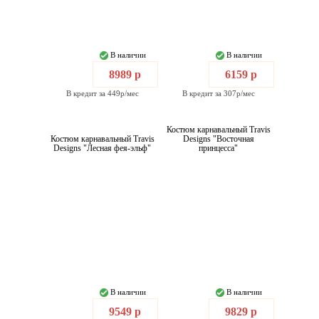
В наличии
В наличии
8989 р
6159 р
В кредит за 449р/мес
В кредит за 307р/мес
Костюм карнавальный Travis
Костюм карнавальный Travis
Designs "Восточная
Designs "Лесная фея-эльф"
принцесса"
В наличии
В наличии
9549 р
9829 р