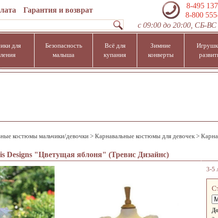
8-495 137
плата
Гарантия и возврат
8-800 555
с 09:00 до 20:00, СБ-ВС 
ики для
Безопасность
Всё для
Зимние
Игрушк
ления
малыша
купания
конверты
развит
ьные костюмы мальчики/девочки
>
Карнавальные костюмы для девочек
>
Карна
s Designs "Цветущая яблоня" (Тревис Дизайнс)
3-5 
С
До