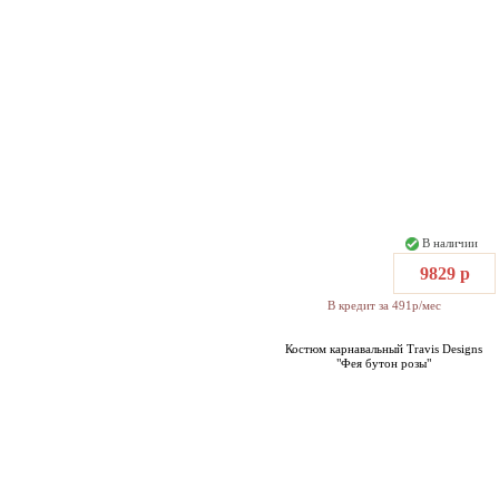
В наличии
9829 р
В кредит за 491р/мес
Костюм карнавальный Travis Designs
"Фея бутон розы"