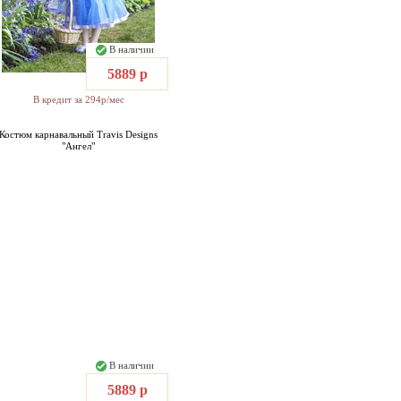
В наличии
5889 р
В кредит за 294р/мес
Костюм карнавальный Travis Designs
"Ангел"
В наличии
5889 р