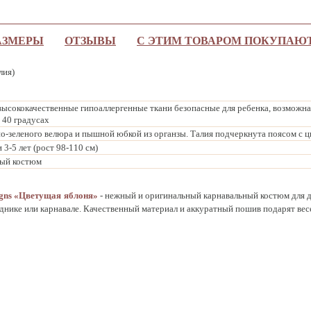
АЗМЕРЫ
ОТЗЫВЫ
С ЭТИМ ТОВАРОМ ПОКУПАЮ
лия)
высококачественные гипоаллергенные ткани безопасные для ребенка, возможна
 40 градусах
но-зеленого велюра и пышной юбкой из органзы. Талия подчеркнута поясом с 
 3-5 лет (рост 98-110 см)
ый костюм
igns «Цветущая яблоня
»
- нежный и оригинальный карнавальный костюм для д
днике или карнавале. Качественный материал и аккуратный пошив подарят вес