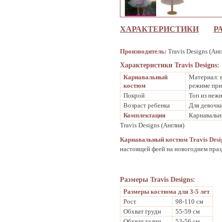
ХАРАКТЕРИСТИКИ
Р
Производитель:
Travis Designs (Анг
Характеристики Travis Designs:
Карнавальный
Материал: 
костюм
режиме при
Покрой
Топ из неж
Возраст ребенка
Для девочки
Комплектация
Карнавальн
Travis Designs (Англия)
Карнавальный костюм Travis Des
настоящей феей на новогоднем праз
Размеры Travis Designs:
Размеры
костюма для
3-5 лет
Рост
98-110 см
Обхват груди
55-59 см
Обхват талии
53-56 см