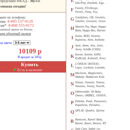
E
 пределами МКАД -
30
р/км.
Edu-Play, Eezykids, Egg ...
зможна сегодня!
Family, FD-Design,
F
Feretti, Flexa, Fox,
Funkids ...
жите по телефону:
Gandylyan, GB, Gesslein,
G
ква:
8-495 137-9120
Geuther, Giovanni, Graco
сия*:
8-800 555-9172
...
Haenim Toy, Hape, Happy
H
платный звонок по России.
Baby, Happy Box, Hartan
зать обратный звонок
...
Iiamo, IKID, Incanto,
I
Inglesina, Intex, Italbaby
ор цвета:
...
Jane, Jetem, Joie, Joolz,
J
10109
р
Joovy, JuJuBe (США) ...
Kaiser, Kettler, KHW,
K
В кредит за 505р
KidKraft, Kidsmill, Kiwy
...
Купить
L'OISEAU BATEAU,
L
Lapsi, Larktale, Leander,
✓
Есть в наличии
Loon ...
Maclaren, Magformers,
M
Makaby, Makkaroni Kids
...
Nanan, Nanotec, Nattou,
N
Neonato, Noony, Noordi,
Nuk ...
Odenwalder, Ok Baby,
O
Omnio, ORIBEL, OSANN,
Oyster ...
Pabobo, Paidi, Panasonic,
P
Papallona, Paradiso ...
QPLAY, Quadro, Quinny
Q
...
Ramicom, Ramili Baby,
R
Rastar, Razor, Recaro, RT
...
Safe Care, Safety 1st,