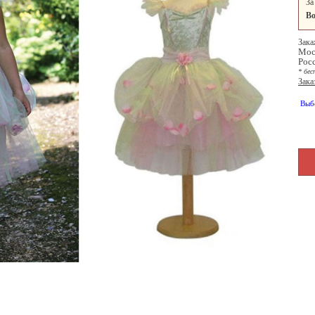
За
Во
Зака
Мос
Рос
* бес
Зака
Выб