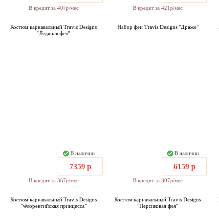
В кредит за 407р/мес
В кредит за 421р/мес
Костюм карнавальный Travis Designs
Набор феи Travis Designs "Драже"
"Ледяная фея"
В наличии
В наличии
7359 р
6159 р
В кредит за 367р/мес
В кредит за 307р/мес
Костюм карнавальный Travis Designs
Костюм карнавальный Travis Designs
"Флорентийская принцесса"
"Персиковая фея"