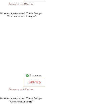
В кредит за 294р/мес
Костюм карнавальный Travis Designs
"Бальное платье Айвори"
В наличии
14979 р
В кредит за 748р/мес
Костюм карнавальный Travis Designs
"Аметистовая мечта"