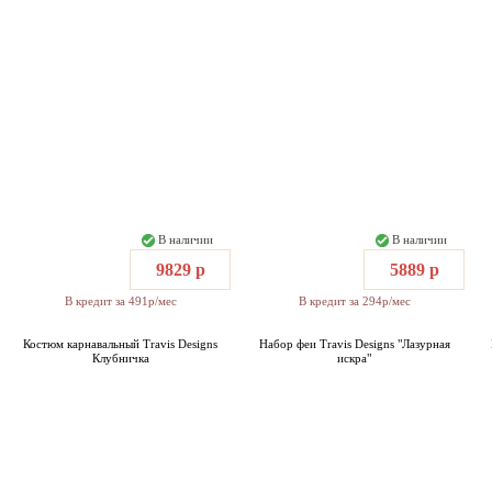
В наличии
В наличии
9829 р
5889 р
В кредит за 491р/мес
В кредит за 294р/мес
Костюм карнавальный Travis Designs
Набор феи Travis Designs "Лазурная
Клубничка
искра"