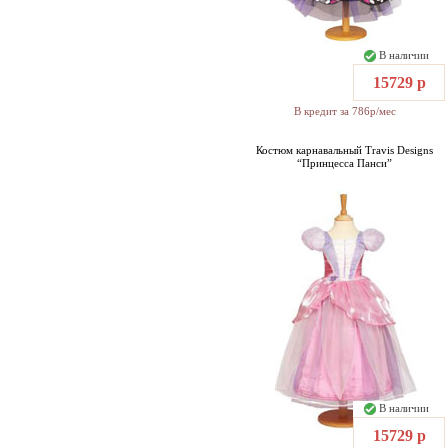
В наличии
15729 р
В кредит за 786р/мес
Костюм карнавальный Travis Designs
“Принцесса Панси”
В наличии
15729 р