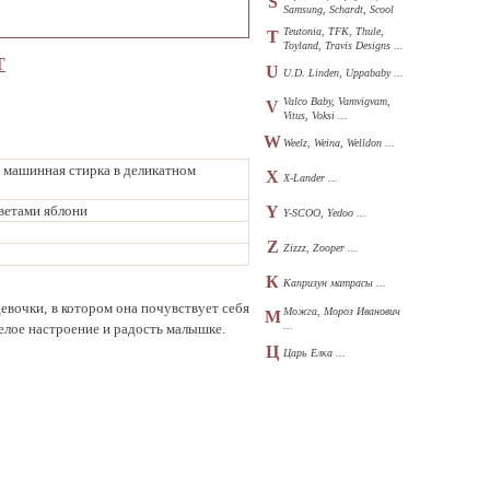
S
Samsung, Schardt, Scool
...
Teutonia, TFK, Thule,
T
Toyland, Travis Designs ...
Т
U
U.D. Linden, Uppababy ...
Valco Baby, Vamvigvam,
V
Vitus, Voksi ...
W
Weelz, Weina, Welldon ...
 машинная стирка в деликатном
X
X-Lander ...
цветами яблони
Y
Y-SCOO, Yedoo ...
Z
Zizzz, Zooper ...
К
Капризун матрасы ...
евочки, в котором она почувствует себя
Можга, Мороз Иванович
М
...
елое настроение и радость малышке.
Ц
Царь Елка ...