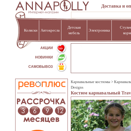
Доставка и о
Детская
Стульч
Коляски
Автокресла
Электроника
мебель
корм
%
АКЦИИ
НОВИНКИ
САМОВЫВОЗ
Карнавальные костюмы
>
Карнавал
Designs
Костюм карнавальный Travi