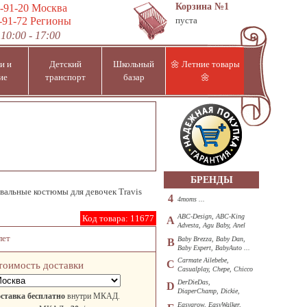
Корзина
№1
-91-20
Москва
-91-72
Регионы
пуста
10:00 - 17:00
и и
Детский
Школьный
🌼 Летние товары
ие
транспорт
базар
🌼
БРЕНДЫ
вальные костюмы для девочек Travis
4
4moms ...
ABC-Design, ABC-King
Код товара:
11677
A
Advesta, Agu Baby, Anel
...
лет
Baby Brezza, Baby Dan,
B
Baby Expert, BabyAuto ...
Carmate Ailebebe,
C
тоимость доставки
Casualplay, Chepe, Chicco
...
DerDieDas,
D
DiaperChamp, Dickie,
ставка бесплатно
внутри МКАД.
Diono, DOHANY ...
Easygrow, EasyWalker,