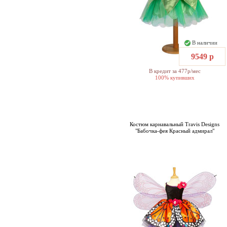
В наличии
9549 р
В кредит за 477р/мес
100% купивших
Костюм карнавальный Travis Designs
"Бабочка-фея Красный адмирал"