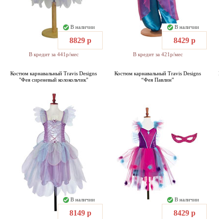
В наличии
В наличии
8829 р
8429 р
В кредит за 441р/мес
В кредит за 421р/мес
Костюм карнавальный Travis Designs
Костюм карнавальный Travis Designs
"Фея сиреневый колокольчик"
“Фея Павлин”
В наличии
В наличии
8149 р
8429 р