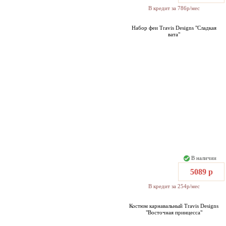
В кредит за 786р/мес
Набор феи Travis Designs "Сладкая
вата"
В наличии
5089 р
В кредит за 254р/мес
Костюм карнавальный Travis Designs
"Восточная принцесса"