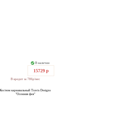
В наличии
15729 р
В кредит за 786р/мес
Костюм карнавальный Travis Designs
"Осенняя фея"