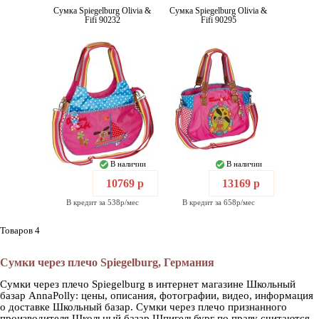
Сумка Spiegelburg Olivia &
Сумка Spiegelburg Olivia &
Fifi 90232
Fifi 90295
В наличии
В наличии
10769 р
13169 р
В кредит за 538р/мес
В кредит за 658р/мес
Товаров 4
Сумки через плечо Spiegelburg, Германия
Сумки через плечо Spiegelburg в интернет магазине Школьный
базар AnnaPolly: цены, описания, фотографии, видео, информация
о доставке Школьный базар. Сумки через плечо признанного
производителя Школьный базар Шпигельбург по праву считаются