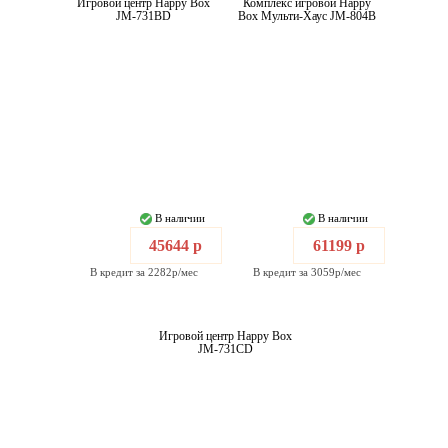
Игровой центр Happy Box
Комплекс игровой Happy
JM-731BD
Box Мульти-Хаус JM-804B
В наличии
В наличии
45644 р
61199 р
В кредит за 2282р/мес
В кредит за 3059р/мес
Игровой центр Happy Box
JM-731CD