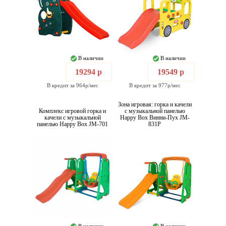
В наличии
В наличии
19294 р
19549 р
В кредит за 964р/мес
В кредит за 977р/мес
Зона игровая: горка и качели
Комплекс игровой горка и
с музыкальной панелью
качели с музыкальной
Happy Box Винни-Пух JM-
панелью Happy Box JM-701
831P