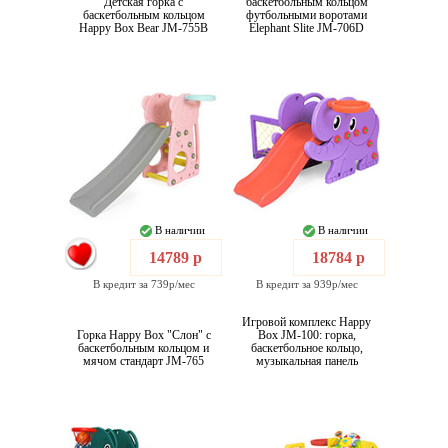
Детская горка с
баскетбольным кольцом
баскетбольным кольцом
футбольными воротами
Happy Box Bear JM-755B
Elephant Slite JM-706D
В наличии
В наличии
14789 р
18784 р
В кредит за 739р/мес
В кредит за 939р/мес
Игровой комплекс Happy
Горка Happy Box "Слон" с
Box JM-100: горка,
баскетбольным кольцом и
баскетбольное кольцо,
мячом стандарт JM-765
музыкальная панель