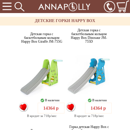
ДЕТСКИЕ ГОРКИ HAPPY BOX
Детская горка с
Детская горка с
баскетбольным кольцом
баскетбольным кольцом
Happy Box Dinosaur JM-
Happy Box Giraffe JM-755G
755D
В наличии
В наличии
14364 р
14364 р
В кредит за 718р/мес
В кредит за 718р/мес
Горка детская Happy Box с