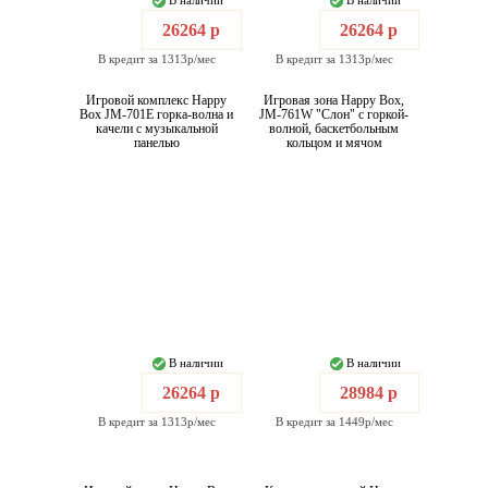
В наличии
В наличии
26264 р
26264 р
В кредит за 1313р/мес
В кредит за 1313р/мес
Игровой комплекс Happy
Игровая зона Happy Box,
Box JM-701E горка-волна и
JM-761W "Слон" c горкой-
качели с музыкальной
волной, баскетбольным
панелью
кольцом и мячом
В наличии
В наличии
26264 р
28984 р
В кредит за 1313р/мес
В кредит за 1449р/мес