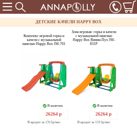
ДЕТСКИЕ КАЧЕЛИ HAPPY BOX
Зона игровая: горка и качели
Комплекс игровой горка и
с музыкальной панелью
качели с музыкальной
Happy Box Винни-Пух JM-
панелью Happy Box JM-701
831P
В наличии
В наличии
26264 р
26264 р
В кредит за 1313р/мес
В кредит за 1313р/мес