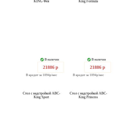
KING Фея
King Formula
В наличии
В наличии
21886 р
21886 р
В кредит за 1094р/мес
В кредит за 1094р/мес
Стол с надстройкой ABC-
Стол с надстройкой ABC-
King Sport
King Princess