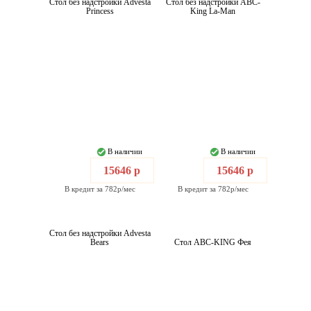
Стол без надстройки Advesta
Стол без надстройки ABC-
Princess
King La-Man
В наличии
В наличии
15646 р
15646 р
В кредит за 782р/мес
В кредит за 782р/мес
Стол без надстройки Advesta
Bears
Стол ABC-KING Фея