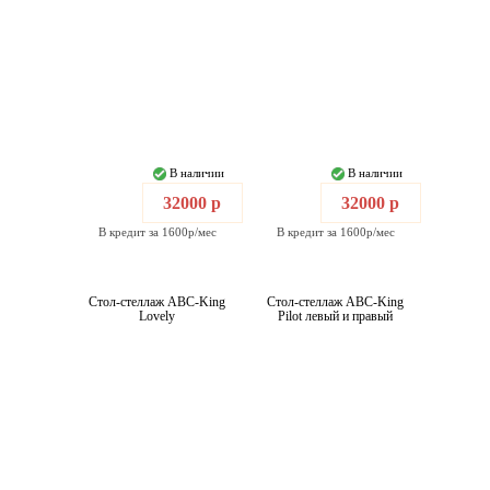
В наличии
В наличии
32000 р
32000 р
В кредит за 1600р/мес
В кредит за 1600р/мес
Стол-стеллаж ABC-King
Стол-стеллаж ABC-King
Lovely
Pilot левый и правый