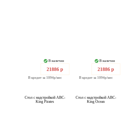
В наличии
В наличии
21886 р
21886 р
В кредит за 1094р/мес
В кредит за 1094р/мес
Стол с надстройкой ABC-
Стол с надстройкой ABC-
King Pirates
King Ocean