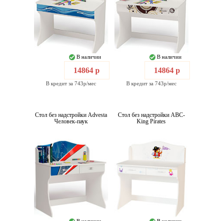
В наличии
В наличии
14864 р
14864 р
В кредит за 743р/мес
В кредит за 743р/мес
Стол без надстройки Advesta
Стол без надстройки ABC-
Человек-паук
King Pirates