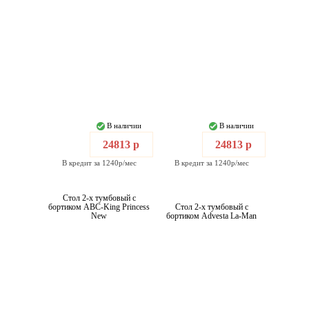
В наличии
В наличии
24813 р
24813 р
В кредит за 1240р/мес
В кредит за 1240р/мес
Стол 2-х тумбовый с
бортиком ABC-King Princess
Стол 2-х тумбовый с
New
бортиком Advesta La-Man