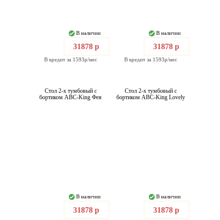
В наличии
В наличии
31878 р
31878 р
В кредит за 1593р/мес
В кредит за 1593р/мес
Стол 2-х тумбовый с
Стол 2-х тумбовый с
бортиком ABC-King Фея
бортиком ABC-King Lovely
В наличии
В наличии
31878 р
31878 р