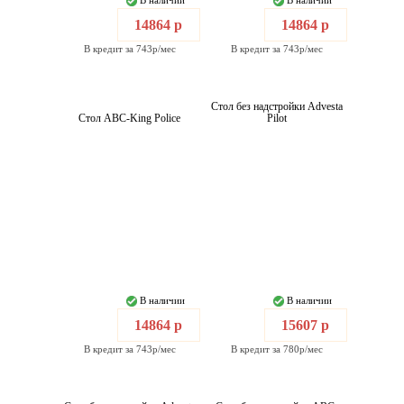
В наличии
В наличии
14864 р
14864 р
В кредит за 743р/мес
В кредит за 743р/мес
Стол без надстройки Advesta
Стол ABC-King Police
Pilot
В наличии
В наличии
14864 р
15607 р
В кредит за 743р/мес
В кредит за 780р/мес