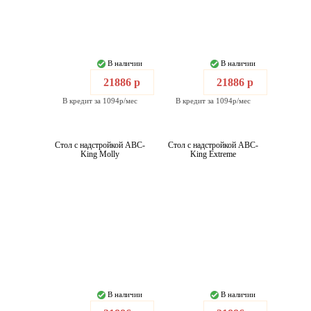
В наличии
В наличии
21886 р
21886 р
В кредит за 1094р/мес
В кредит за 1094р/мес
Стол с надстройкой ABC-
Стол с надстройкой ABC-
King Molly
King Extreme
В наличии
В наличии