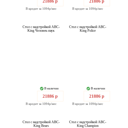
21886 р
21886 р
В кредит за 1094р/мес
В кредит за 1094р/мес
Стол с надстройкой ABC-
Стол с надстройкой ABC-
King Человек-паук
King Police
В наличии
В наличии
21886 р
21886 р
В кредит за 1094р/мес
В кредит за 1094р/мес
Стол с надстройкой ABC-
Стол с надстройкой ABC-
King Bears
King Champion