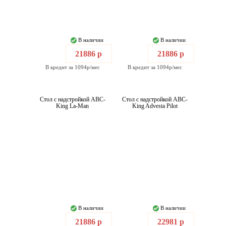
В наличии
В наличии
21886 р
21886 р
В кредит за 1094р/мес
В кредит за 1094р/мес
Стол с надстройкой ABC-
Стол с надстройкой ABC-
King La-Man
King Advesta Pilot
В наличии
В наличии
21886 р
22981 р