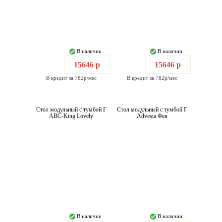
В наличии
В наличии
15646 р
15646 р
В кредит за 782р/мес
В кредит за 782р/мес
Стол модульный с тумбой Г
Стол модульный с тумбой Г
ABC-King Lovely
Advesta Фея
В наличии
В наличии