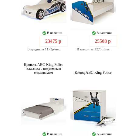
В наличии
В наличии
23475 р
25508 р
В кредит за 1173р/мес
В кредит за 1275р/мес
Кровать ABC-King Police
классика с подъемным
механизмом
Комод ABC-King Police
В наличии
В наличии