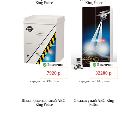
King Police
King Police
В наличии
В наличии
7920 р
32200 р
В кредит за 396р/мес
В кредит за 1610р/мес
Шкаф трехстворчатый ABC-
Стеллаж узкий ABC-King
King Police
Police