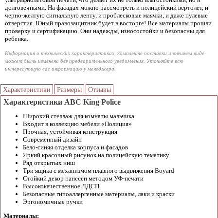
долговечными. На фасадах можно рассмотреть и полицейский вертолет, и
черно-желтую сигнальную ленту, и проблесковые маячки, и даже пулевые
отверстия. Юный правозащитник будет в восторге! Все материалы прошли
проверку и сертификацию. Они надежды, износостойки и безопасны для
ребенка.
Информация о технических характеристиках, комплекте поставки и внешнем виде
может быть изменена без предварительного уведомления. Уточняйте всю
интересующую вас информацию у менеджера.
Характеристики
Размеры
Отзывы
Характеристики ABC King Police
Широкий стеллаж для комнаты мальчика
Входит в коллекцию мебели «Полиция»
Прочная, устойчивая конструкция
Современный дизайн
Бело-синяя отделка корпуса и фасадов
Яркий красочный рисунок на полицейскую тематику
Ряд открытых ниш
Три ящика с механизмом плавного выдвижения Boyard
Стойкий декор нанесен методом УФ-печати
Высококачественное ЛДСП
Безопасные гипоаллергенные материалы, лаки и краски
Эргономичные ручки
Материалы: