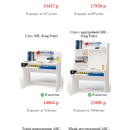
33437 р
17950 р
В кредит за 1671р/мес
В кредит за 897р/мес
Стол с надстройкой ABC-
Стол ABC-King Police
King Police
В наличии
В наличии
14864 р
21886 р
В кредит за 743р/мес
В кредит за 1094р/мес
Тумба прикроватная ABC-
Шкаф двустворчатый ABC-