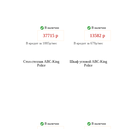
В наличии
В наличии
37715 р
13582 р
В кредит за 1885р/мес
В кредит за 679р/мес
Стол-стеллаж ABC-King
Шкаф угловой ABC-King
Police
Police
В наличии
В наличии