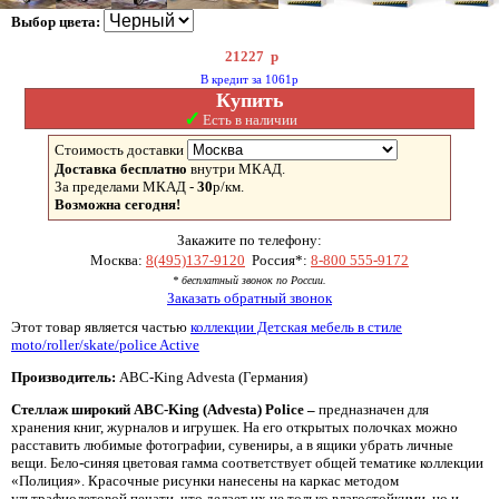
Выбор цвета:
21227
р
В кредит за 1061р
Купить
✓
Есть в наличии
Стоимость доставки
Доставка бесплатно
внутри МКАД.
За пределами МКАД -
30
р/км.
Возможна сегодня!
Закажите по телефону:
Москва:
8(495)137-9120
Россия*:
8-800 555-9172
* бесплатный звонок по России.
Заказать обратный звонок
Этот товар является частью
коллекции Детская мебель в стиле
moto/roller/skate/police Active
Производитель:
ABC-King Advesta (Германия)
Стеллаж широкий
ABC-
King (
Advesta)
Police –
предназначен для
хранения книг, журналов и игрушек. На его открытых полочках можно
расставить любимые фотографии, сувениры, а в ящики убрать личные
вещи. Бело-синяя цветовая гамма соответствует общей тематике коллекции
«Полиция». Красочные рисунки нанесены на каркас методом
ультрафиолетовой печати, что делает их не только влагостойкими, но и