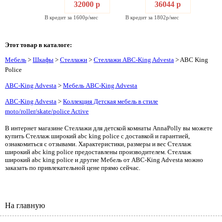
32000 р
36044 р
В кредит за 1600р/мес
В кредит за 1802р/мес
Этот товар в каталоге:
Мебель
>
Шкафы
>
Стеллажи
>
Стеллажи ABC-King Advesta
> ABC King
Police
ABC-King Advesta
>
Мебель ABC-King Advesta
ABC-King Advesta
>
Коллекция Детская мебель в стиле
moto/roller/skate/police Active
В интернет магазине Стеллажи для детской комнаты AnnaPolly вы можете
купить Стеллаж широкий abc king police с доставкой и гарантией,
ознакомиться с отзывами. Характеристики, размеры и вес Стеллаж
широкий abc king police предоставлены производителем. Стеллаж
широкий abc king police и другие Мебель от ABC-King Advesta можно
заказать по привлекательной цене прямо сейчас.
На главную