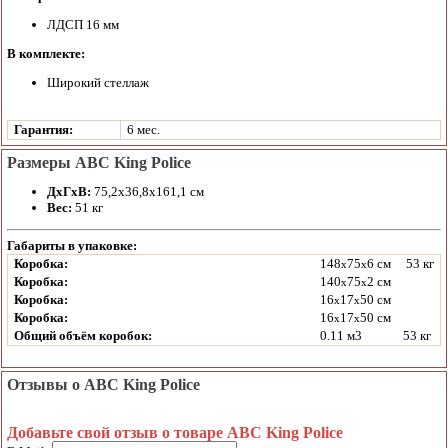
ЛДСП 16 мм
В комплекте:
Широкий стеллаж
Гарантия:
6 мес.
Размеры ABC King Police
ДхГхВ:
75,2х36,8х161,1 см
Вес:
51 кг
Габариты в упаковке:
Коробка:
148
75
6 см
53 кг
x
x
Коробка:
140
75
2 см
x
x
Коробка:
16
17
50 см
x
x
Коробка:
16
17
50 см
x
x
Общий объём коробок:
0.11 м3
53 кг
Отзывы о ABC King Police
Добавьте свой отзыв о товаре ABC King Police