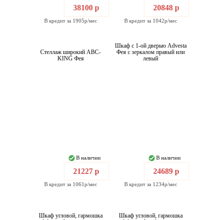
38100 р
20848 р
В кредит за 1905р/мес
В кредит за 1042р/мес
Шкаф с 1-ой дверью Advesta
Стеллаж широкий ABC-
Фея с зеркалом правый или
KING Фея
левый
В наличии
В наличии
21227 р
24689 р
В кредит за 1061р/мес
В кредит за 1234р/мес
Шкаф угловой, гармошка
Шкаф угловой, гармошка