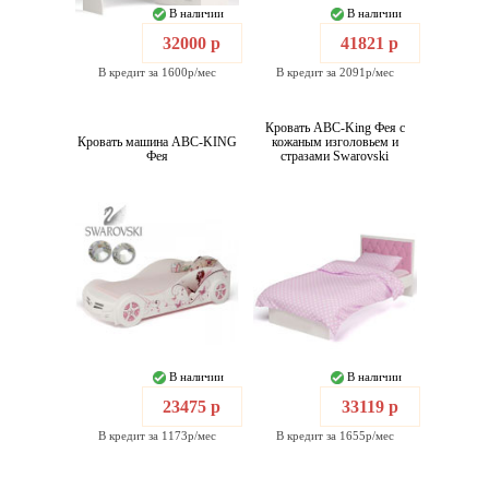
В наличии
В наличии
32000 р
41821 р
В кредит за 1600р/мес
В кредит за 2091р/мес
Кровать ABC-King Фея с
Кровать машина ABC-KING
кожаным изголовьем и
Фея
стразами Swarovski
В наличии
В наличии
23475 р
33119 р
В кредит за 1173р/мес
В кредит за 1655р/мес