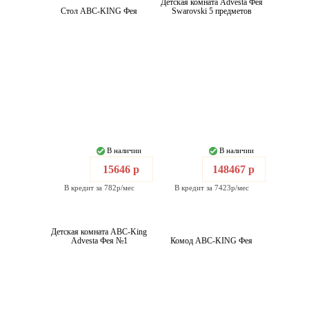
Детская комната Advesta Фея
Стол ABC-KING Фея
Swarovski 5 предметов
В наличии
В наличии
15646 р
148467 р
В кредит за 782р/мес
В кредит за 7423р/мес
Детская комната ABC-King
Advesta Фея №1
Комод ABC-KING Фея