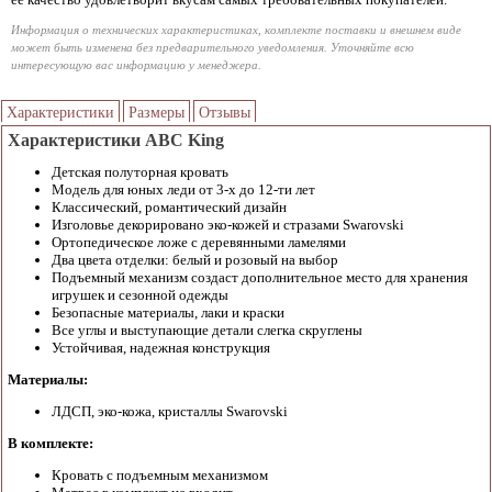
Информация о технических характеристиках, комплекте поставки и внешнем виде
может быть изменена без предварительного уведомления. Уточняйте всю
интересующую вас информацию у менеджера.
Характеристики
Размеры
Отзывы
Характеристики ABC King
Детская полуторная кровать
Модель для юных леди от 3-х до 12-ти лет
Классический, романтический дизайн
Изголовье декорировано эко-кожей и стразами Swarovski
Ортопедическое ложе с деревянными ламелями
Два цвета отделки: белый и розовый на выбор
Подъемный механизм создаст дополнительное место для хранения
игрушек и сезонной одежды
Безопасные материалы, лаки и краски
Все углы и выступающие детали слегка скруглены
Устойчивая, надежная конструкция
Материалы:
ЛДСП, эко-кожа, кристаллы Swarovski
В комплекте:
Кровать с подъемным механизмом