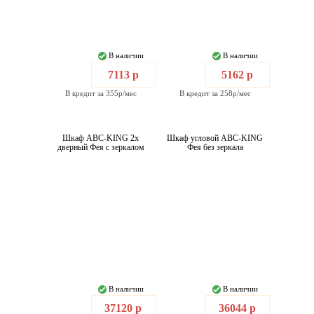
В наличии
В наличии
7113 р
5162 р
В кредит за 355р/мес
В кредит за 258р/мес
Шкаф ABC-KING 2х
Шкаф угловой ABC-KING
дверный Фея с зеркалом
Фея без зеркала
В наличии
В наличии
37120 р
36044 р