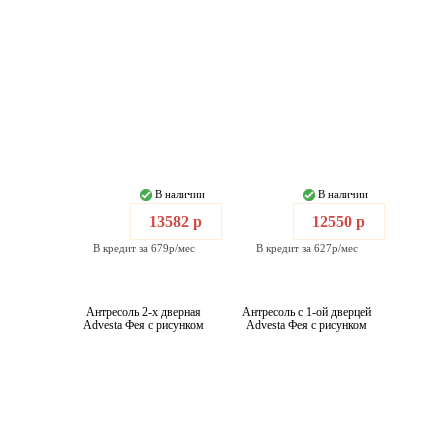
В наличии
В наличии
13582 р
12550 р
В кредит за 679р/мес
В кредит за 627р/мес
Антресоль 2-х дверная
Антресоль с 1-ой дверцей
Advesta Фея с рисунком
Advesta Фея с рисунком