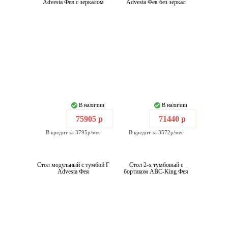
Advesta Фея с зеркалом
Advesta Фея без зеркал
В наличии
В наличии
75905 р
71440 р
В кредит за 3795р/мес
В кредит за 3572р/мес
Стол модульный с тумбой Г
Стол 2-х тумбовый с
Advesta Фея
бортиком ABC-King Фея