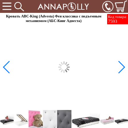
Кровать ABC-King (Advesta) Фея классика с подъемным
Код товара:
механизмом (АБС-Кинг Адвеста)
7593