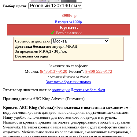
Выбор цвета:
39996
р
В кредит за 1999р
Купить
✓
Есть в наличии
Стоимость доставки
Доставка бесплатно
внутри МКАД.
За пределами МКАД -
30
р/км.
Возможна сегодня!
Закажите по телефону:
Москва:
8(495)137-9120
Россия*:
8-800 555-9172
* бесплатный звонок по России.
Заказать обратный звонок
Этот товар является частью
коллекции Детская мебель Фея
Производитель:
ABC-King Advesta (Германия)
Кровать ABC-King (Advesta) Фея классика с подъемным механизмом
–
подростковая кровать для девочки, оснащенная подъемным механизмом.
Нишу удобно использовать для постельного и одежды и игрушек.
Изящность кровати придает изголовье, декорированное кожей и стразами
Swarovski. На такой кровати ваша маленькая фея будет комфортно спать и
отдыхать. Мебель выполнена из современных, экологичных материалов, а
ее качество удовлетворит вкусам самых требовательных покупателей.