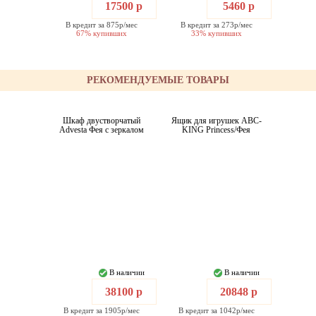
17500 р
5460 р
В кредит за 875р/мес
В кредит за 273р/мес
67% купивших
33% купивших
РЕКОМЕНДУЕМЫЕ ТОВАРЫ
Шкаф двустворчатый
Ящик для игрушек ABC-
Advesta Фея с зеркалом
KING Princess/Фея
В наличии
В наличии
38100 р
20848 р
В кредит за 1905р/мес
В кредит за 1042р/мес