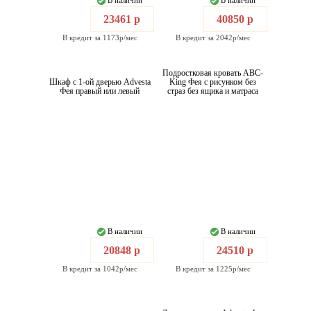
В наличии
В наличии
23461 р
40850 р
В кредит за 1173р/мес
В кредит за 2042р/мес
Подростковая кровать ABC-
Шкаф с 1-ой дверью Advesta
King Фея с рисунком без
Фея правый или левый
страз без ящика и матраса
В наличии
В наличии
20848 р
24510 р
В кредит за 1042р/мес
В кредит за 1225р/мес