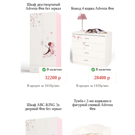
Шкаф двустворчатый
Advesta Фея без зеркал
Комод 4 ящика Advesta Фея
В наличии
В наличии
32200 р
28400 р
В кредит за 1610р/мес
В кредит за 1420р/мес
Тумба c 2-мя ящиками и
Шкаф ABC-KING 3х
фигурной спинкой Advesta
дверный Фея без зеркал
Фея