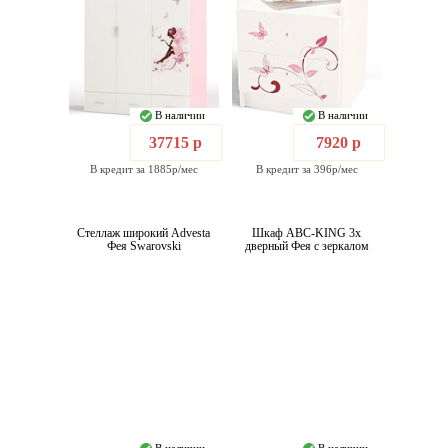
В наличии
В наличии
37715 р
7920 р
В кредит за 1885р/мес
В кредит за 396р/мес
Стеллаж широкий Advesta
Шкаф ABC-KING 3х
Фея Swarovski
дверный Фея с зеркалом