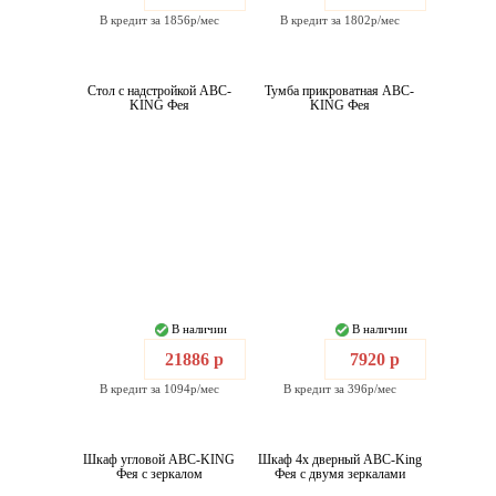
В кредит за 1856р/мес
В кредит за 1802р/мес
Стол с надстройкой ABC-
Тумба прикроватная ABC-
KING Фея
KING Фея
В наличии
В наличии
21886 р
7920 р
В кредит за 1094р/мес
В кредит за 396р/мес
Шкаф угловой ABC-KING
Шкаф 4х дверный ABC-King
Фея с зеркалом
Фея с двумя зеркалами