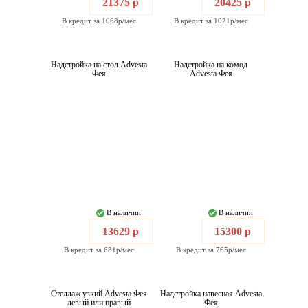
21375 р
20425 р
В кредит за 1068р/мес
В кредит за 1021р/мес
Надстройка на стол Advesta
Надстройка на комод
Фея
Advesta Фея
В наличии
В наличии
13629 р
15300 р
В кредит за 681р/мес
В кредит за 765р/мес
Стеллаж узкий Advesta Фея
Надстройка навесная Advesta
левый или правый
Фея