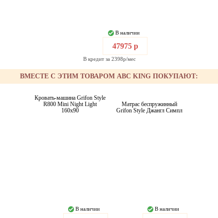
В наличии
47975 р
В кредит за 2398р/мес
ВМЕСТЕ С ЭТИМ ТОВАРОМ ABC KING ПОКУПАЮТ:
Кровать-машина Grifon Style
R800 Mini Night Light
Матрас беспружинный
160x90
Grifon Style Джангл Симпл
В наличии
В наличии