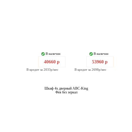
В наличии
В наличии
40660 р
53960 р
В кредит за 2033р/мес
В кредит за 2698р/мес
Шкаф 4х дверный ABC-King
Фея без зеркал