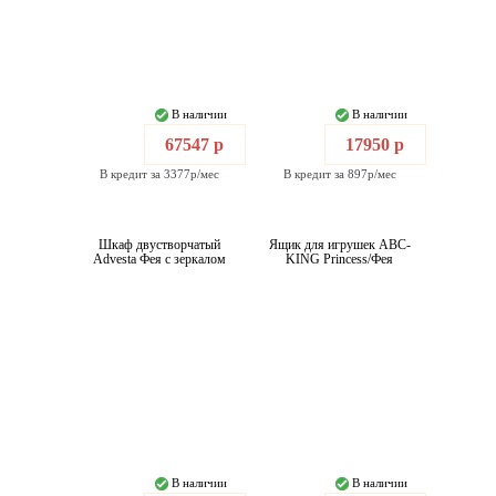
В наличии
В наличии
67547 р
17950 р
В кредит за 3377р/мес
В кредит за 897р/мес
Шкаф двустворчатый
Ящик для игрушек ABC-
Advesta Фея с зеркалом
KING Princess/Фея
В наличии
В наличии