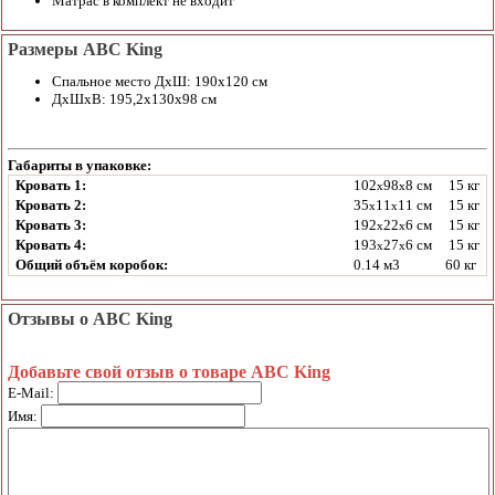
Матрас в комплект не входит
Размеры ABC King
Спальное место ДхШ: 190х120 см
ДхШхВ: 195,2х130х98 см
Габариты в упаковке:
Кровать 1:
102
98
8 см
15 кг
x
x
Кровать 2:
35
11
11 см
15 кг
x
x
Кровать 3:
192
22
6 см
15 кг
x
x
Кровать 4:
193
27
6 см
15 кг
x
x
Общий объём коробок:
0.14 м3
60 кг
Отзывы о ABC King
Добавьте свой отзыв о товаре ABC King
E-Mail:
Имя: