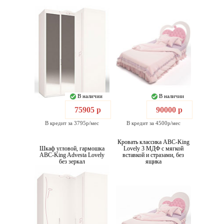
В наличии
В наличии
75905 р
90000 р
В кредит за 3795р/мес
В кредит за 4500р/мес
Кровать классика ABC-King
Шкаф угловой, гармошка
Lovely 3 МДФ с мягкой
ABC-King Advesta Lovely
вставкой и стразами, без
без зеркал
ящика