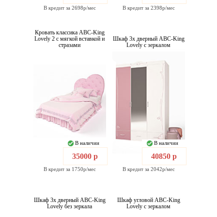
В кредит за 2698р/мес
В кредит за 2398р/мес
Кровать классика ABC-King
Lovely 2 с мягкой вставкой и
Шкаф 3х дверный ABC-King
стразами
Lovely с зеркалом
В наличии
В наличии
35000 р
40850 р
В кредит за 1750р/мес
В кредит за 2042р/мес
Шкаф 3х дверный ABC-King
Шкаф угловой ABC-King
Lovely без зеркала
Lovely с зеркалом