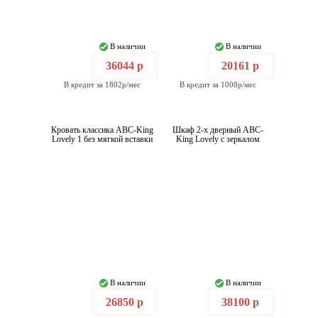
В наличии
В наличии
36044 р
20161 р
В кредит за 1802р/мес
В кредит за 1008р/мес
Кровать классика ABC-King
Шкаф 2-х дверный ABC-
Lovely 1 без мягкой вставки
King Lovely с зеркалом
В наличии
В наличии
26850 р
38100 р