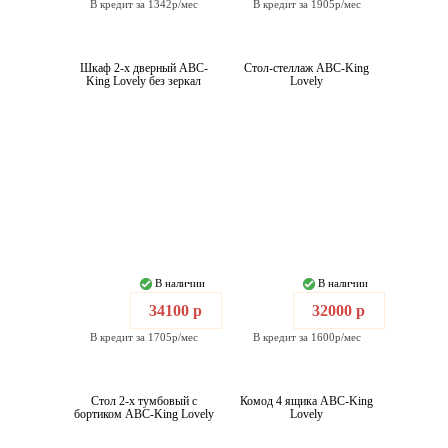
В кредит за 1342р/мес
В кредит за 1905р/мес
Шкаф 2-х дверный ABC-
Стол-стеллаж ABC-King
King Lovely без зеркал
Lovely
В наличии
В наличии
34100 р
32000 р
В кредит за 1705р/мес
В кредит за 1600р/мес
Стол 2-х тумбовый с
Комод 4 ящика ABC-King
бортиком ABC-King Lovely
Lovely