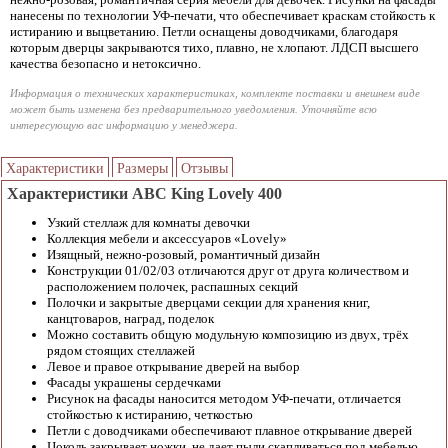
нанесены по технологии УФ-печати, что обеспечивает краскам стойкость к
истиранию и выцветанию. Петли оснащены доводчиками, благодаря
которым дверцы закрываются тихо, плавно, не хлопают. ЛДСП высшего
качества безопасно и нетоксично.
Информация о технических характеристиках, комплекте поставки и внешнем виде
может быть изменена без предварительного уведомления. Уточняйте всю
интересующую вас информацию у менеджера.
Характеристики
Размеры
Отзывы
Характеристики ABC King Lovely 400
Узкий стеллаж для комнаты девочки
Коллекция мебели и аксессуаров «Lovely»
Изящный, нежно-розовый, романтичный дизайн
Конструкции 01/02/03 отличаются друг от друга количеством и
расположением полочек, распашных секций
Полочки и закрытые дверцами секции для хранения книг,
канцтоваров, наград, поделок
Можно составить общую модульную композицию из двух, трёх
рядом стоящих стеллажей
Левое и правое открывание дверей на выбор
Фасады украшены сердечками
Рисунок на фасады наносится методом УФ-печати, отличается
стойкостью к истиранию, четкостью
Петли с доводчиками обеспечивают плавное открывание дверей
Цоколь закрывает ножки, не дает пыли скапливаться под мебелью