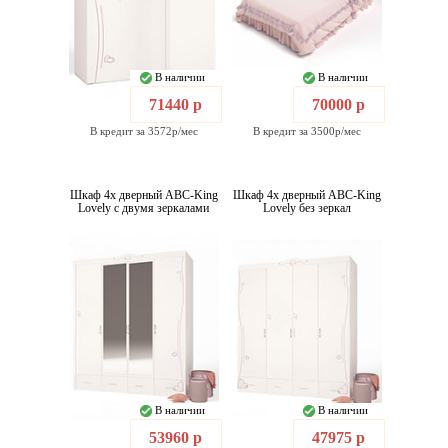
В наличии
В наличии
71440 р
70000 р
В кредит за 3572р/мес
В кредит за 3500р/мес
Шкаф 4х дверный ABC-King
Шкаф 4х дверный ABC-King
Lovely с двумя зеркалами
Lovely без зеркал
В наличии
В наличии
53960 р
47975 р