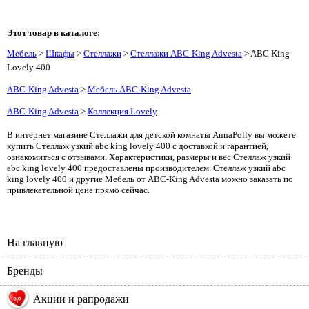
Этот товар в каталоге:
Мебель
>
Шкафы
>
Стеллажи
>
Стеллажи ABC-King Advesta
> ABC King
Lovely 400
ABC-King Advesta
>
Мебель ABC-King Advesta
ABC-King Advesta
>
Коллекция Lovely
В интернет магазине Стеллажи для детской комнаты AnnaPolly вы можете
купить Стеллаж узкий abc king lovely 400 с доставкой и гарантией,
ознакомиться с отзывами. Характеристики, размеры и вес Стеллаж узкий
abc king lovely 400 предоставлены производителем. Стеллаж узкий abc
king lovely 400 и другие Мебель от ABC-King Advesta можно заказать по
привлекательной цене прямо сейчас.
На главную
Бренды
%
Акции и рапродажи