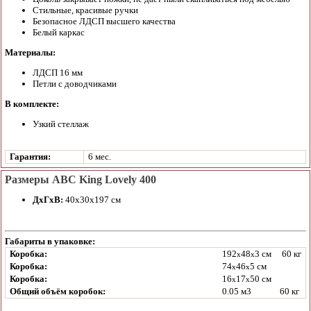
Стильные, красивые ручки
Безопасное ЛДСП высшего качества
Белый каркас
Материалы:
ЛДСП 16 мм
Петли с доводчиками
В комплекте:
Узкий стеллаж
Гарантия:
6 мес.
Размеры ABC King Lovely 400
ДхГхВ:
40х30х197 см
Габариты в упаковке:
Коробка:
192
48
3 см
60 кг
x
x
Коробка:
74
46
5 см
x
x
Коробка:
16
17
50 см
x
x
Общий объём коробок:
0.05 м3
60 кг