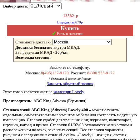
Выбор цвета:
13582
р
В кредит за 679р
Купить
✓
Есть в наличии
Стоимость доставки
Доставка бесплатно
внутри МКАД.
За пределами МКАД -
30
р/км.
Возможна сегодня!
Закажите по телефону:
Москва:
8(495)137-9120
Россия*:
8-800 555-9172
* бесплатный звонок по России.
Заказать обратный звонок
Этот товар является частью
коллекции Lovely
Производитель:
ABC-King Advesta (Германия)
Стеллаж узкий
ABC-
King (
Advesta)
Lovely 400 –
может служить
отдельным, самостоятельным элементом мебели или составлять модульную
композицию. Стеллаж удобен для хранения книг, журналов, канцтоваров,
игрушек, наград и призов. Стеллажи 01/02/03 отличаются количеством и
расположением полочек, закрытых секций. Все стеллажи украшены
рисунком с сердечками в стиле «Lovely». «Lovely» - изящная, светлая,
нежно-розовая, романтичная серия мебели для девочек. Рисунки на фасады