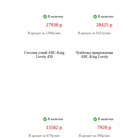
В наличии
В наличии
27930 р
20425 р
В кредит за 1396р/мес
В кредит за 1021р/мес
Стеллаж узкий ABC-King
Тумбочка прикроватная
Lovely 450
ABC-King Lovely
В наличии
В наличии
13582 р
7920 р
В кредит за 679р/мес
В кредит за 396р/мес