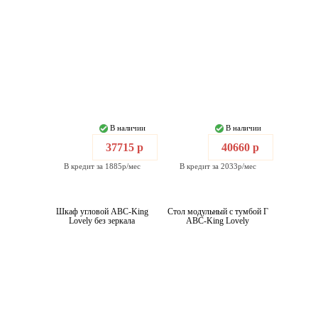
В наличии
В наличии
37715 р
40660 р
В кредит за 1885р/мес
В кредит за 2033р/мес
Шкаф угловой ABC-King
Стол модульный с тумбой Г
Lovely без зеркала
ABC-King Lovely