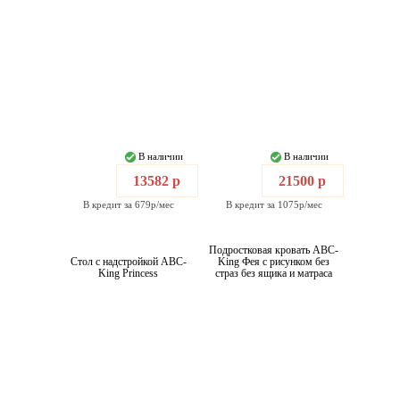
В наличии
В наличии
13582 р
21500 р
В кредит за 679р/мес
В кредит за 1075р/мес
Подростковая кровать ABC-
Стол с надстройкой ABC-
King Фея с рисунком без
King Princess
страз без ящика и матраса