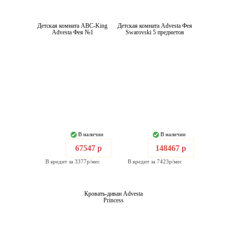
Детская комната ABC-King
Детская комната Advesta Фея
Advesta Фея №1
Swarovski 5 предметов
В наличии
В наличии
67547 р
148467 р
В кредит за 3377р/мес
В кредит за 7423р/мес
Кровать-диван Advesta
Princess