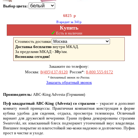
Выбор цвета:
6825
р
В кредит за 341р
Купить
✓
Есть в наличии
Стоимость доставки
Доставка бесплатно
внутри МКАД.
За пределами МКАД -
30
р/км.
Возможна сегодня!
Закажите по телефону:
Москва:
8(495)137-9120
Россия*:
8-800 555-9172
* бесплатный звонок по России.
Заказать обратный звонок
Производитель:
ABC-King Advesta (Германия)
Пуф квадратный ABC-King (Advesta) со стразами
– украсит и дополнит
комнату юной принцессы. Практичная компактная конструкция в форме
кубика удобна для сидения, отдыха, просмотра телевизора. Отличный
вариант для дружеской вечеринки. Грани пуфика декорированы стразами
Swarovski, их изысканный блеск подчеркнет утонченный вкус владелицы.
Внешнее покрытие из влагостойкой эко-кожи надежно и долговечно. Пуфик
прост в чистке и уходе.