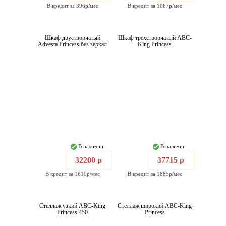
В кредит за 396р/мес
В кредит за 1067р/мес
Шкаф двустворчатый
Шкаф трехстворчатый ABC-
Advesta Princess без зеркал
King Princess
В наличии
В наличии
32200 р
37715 р
В кредит за 1610р/мес
В кредит за 1885р/мес
Стеллаж узкий ABC-King
Стеллаж широкий ABC-King
Princess 450
Princess