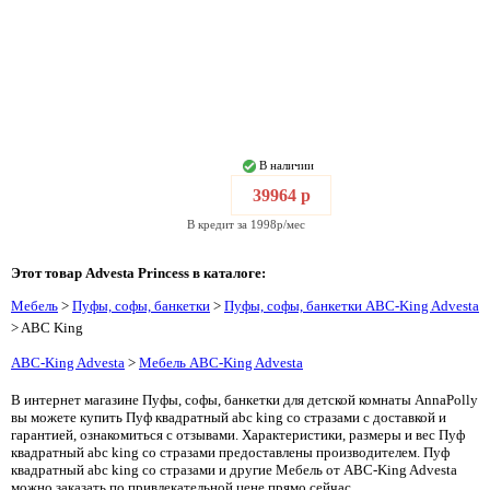
В наличии
39964 р
В кредит за 1998р/мес
Этот товар Advesta Princess в каталоге:
Мебель
>
Пуфы, софы, банкетки
>
Пуфы, софы, банкетки ABC-King Advesta
> ABC King
ABC-King Advesta
>
Мебель ABC-King Advesta
В интернет магазине Пуфы, софы, банкетки для детской комнаты AnnaPolly
вы можете купить Пуф квадратный abc king со стразами с доставкой и
гарантией, ознакомиться с отзывами. Характеристики, размеры и вес Пуф
квадратный abc king со стразами предоставлены производителем. Пуф
квадратный abc king со стразами и другие Мебель от ABC-King Advesta
можно заказать по привлекательной цене прямо сейчас.