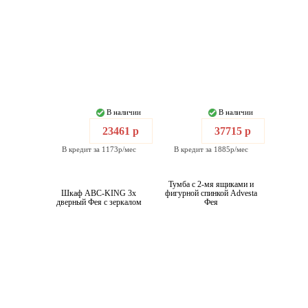
В наличии
В наличии
23461 р
37715 р
В кредит за 1173р/мес
В кредит за 1885р/мес
Тумба c 2-мя ящиками и
Шкаф ABC-KING 3х
фигурной спинкой Advesta
дверный Фея с зеркалом
Фея