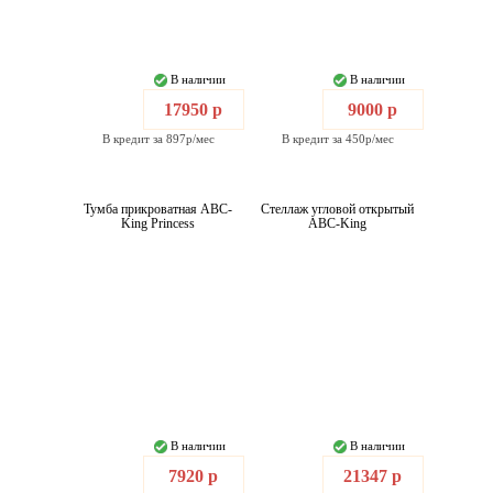
В наличии
В наличии
17950 р
9000 р
В кредит за 897р/мес
В кредит за 450р/мес
Тумба прикроватная ABC-
Стеллаж угловой открытый
King Princess
ABC-King
В наличии
В наличии
7920 р
21347 р