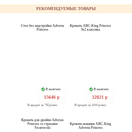
РЕКОМЕНДУЕМЫЕ ТОВАРЫ
Стол без надстройки Advesta
Кровать ABC-King Princess
Princess
№2 классика
В наличии
В наличии
15646 р
32821 р
В кредит за 782р/мес
В кредит за 1641р/мес
Кровать для двойни Advesta
Princess со стразами
Кровать-машина ABC-King
Swarowski
Advesta Princess