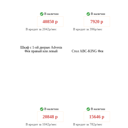
В наличии
В наличии
40850 р
7920 р
В кредит за 2042р/мес
В кредит за 396р/мес
Шкаф с 1-ой дверью Advesta
Фея правый или левый
Стол ABC-KING Фея
В наличии
В наличии
20848 р
15646 р
В кредит за 1042р/мес
В кредит за 782р/мес