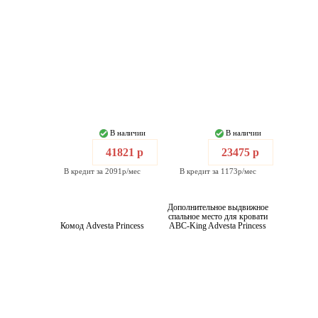
В наличии
В наличии
41821 р
23475 р
В кредит за 2091р/мес
В кредит за 1173р/мес
Дополнительное выдвижное
спальное место для кровати
Комод Advesta Princess
ABC-King Advesta Princess