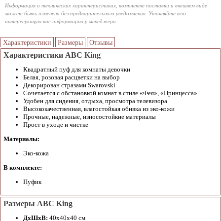
Информация о технических характеристиках, комплекте поставки и внешнем виде
может быть изменена без предварительного уведомления. Уточняйте всю
интересующую вас информацию у менеджера.
Характеристики
Размеры
Отзывы
Характеристики ABC King
Квадратный пуф для комнаты девочки
Белая, розовая расцветки на выбор
Декорирован стразами Swarovski
Сочетается с обстановкой комнат в стиле «Фея», «Принцесса»
Удобен для сидения, отдыха, просмотра телевизора
Высококачественная, влагостойкая обивка из эко-кожи
Прочные, надежные, износостойкие материалы
Прост в уходе и чистке
Материалы:
Эко-кожа
В комплекте:
Пуфик
Размеры ABC King
ДхШхВ:
40х40х40 см