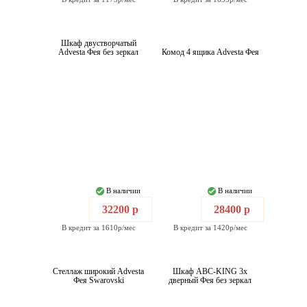
Шкаф двустворчатый
Advesta Фея без зеркал
Комод 4 ящика Advesta Фея
В наличии
В наличии
32200 р
28400 р
В кредит за 1610р/мес
В кредит за 1420р/мес
Стеллаж широкий Advesta
Шкаф ABC-KING 3х
Фея Swarovski
дверный Фея без зеркал