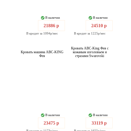
В наличии
В наличии
21886 р
24510 р
В кредит за 1094р/мес
В кредит за 1225р/мес
Кровать ABC-King Фея с
Кровать машина ABC-KING
кожаным изголовьем и
Фея
стразами Swarovski
В наличии
В наличии
23475 р
33119 р
В кредит за 1173р/мес
В кредит за 1655р/мес