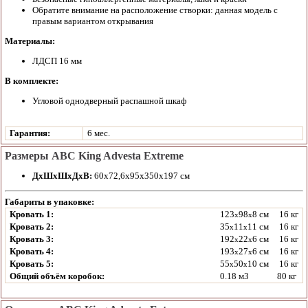
Обратите внимание на расположение створки: данная модель с
правым вариантом открывания
Материалы:
ЛДСП 16 мм
В комплекте:
Угловой однодверный распашной шкаф
Гарантия:
6 мес.
Размеры ABC King Advesta Extreme
ДхШхШхДхВ:
60х72,6х95х350х197 см
Габариты в упаковке:
Кровать 1:
123
98
8 см
16 кг
x
x
Кровать 2:
35
11
11 см
16 кг
x
x
Кровать 3:
192
22
6 см
16 кг
x
x
Кровать 4:
193
27
6 см
16 кг
x
x
Кровать 5:
55
50
10 см
16 кг
x
x
Общий объём коробок:
0.18 м3
80 кг