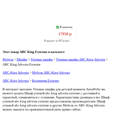
В наличии
17950 р
В кредит за 897р/мес
Этот товар ABC King Extreme в каталоге:
Мебель
>
Шкафы
>
Угловые шкафы
>
Угловые шкафы ABC-King Advesta
>
ABC King Advesta Extreme
ABC-King Advesta
>
Мебель ABC-King Advesta
ABC-King Advesta
>
Коллекция Extreme
В интернет магазине Угловые шкафы для детской комнаты AnnaPolly вы
можете купить Шкаф угловой abc king advesta extreme с доставкой и
гарантией, ознакомиться с отзывами. Характеристики, размеры и вес Шкаф
угловой abc king advesta extreme предоставлены производителем. Шкаф
угловой abc king advesta extreme и другие Мебель от ABC-King Advesta
можно заказать по привлекательной цене прямо сейчас.