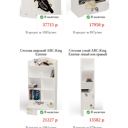
В наличии
В наличии
37715 р
17950 р
В кредит за 1885р/мес
В кредит за 897р/мес
Стеллаж широкий ABC-King
Стеллаж узкий ABC-King
Extreme
Extreme левый или правый
В наличии
В наличии
21227 р
13582 р
В кредит за 1061р/мес
В кредит за 679р/мес