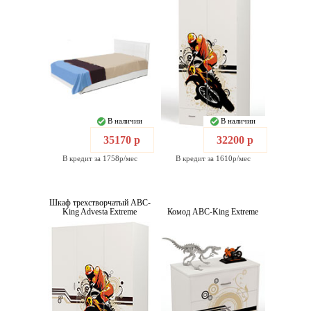
В наличии
В наличии
35170 р
32200 р
В кредит за 1758р/мес
В кредит за 1610р/мес
Шкаф трехстворчатый ABC-
King Advesta Extreme
Комод ABC-King Extreme