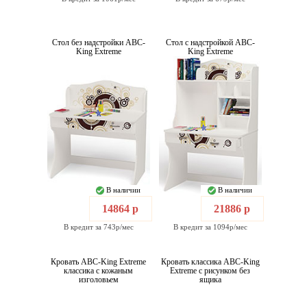
Стол без надстройки ABC-
Стол с надстройкой ABC-
King Extreme
King Extreme
В наличии
В наличии
14864 р
21886 р
В кредит за 743р/мес
В кредит за 1094р/мес
Кровать ABC-King Extreme
Кровать классика ABC-King
классика с кожаным
Extreme с рисунком без
изголовьем
ящика