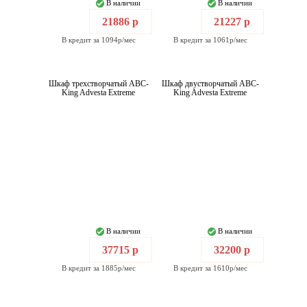
В наличии
В наличии
21886 р
21227 р
В кредит за 1094р/мес
В кредит за 1061р/мес
Шкаф трехстворчатый ABC-
Шкаф двустворчатый ABC-
King Advesta Extreme
King Advesta Extreme
В наличии
В наличии
37715 р
32200 р
В кредит за 1885р/мес
В кредит за 1610р/мес