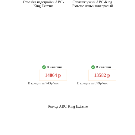
Стол без надстройки ABC-
Стеллаж узкий ABC-King
King Extreme
Extreme левый или правый
В наличии
В наличии
14864 р
13582 р
В кредит за 743р/мес
В кредит за 679р/мес
Комод ABC-King Extreme