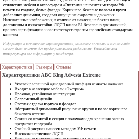
стилистике мебели и аксессуаром «Экстрим» наносится методом УФ-
печати на гладкие, белые фасады. Коричнево-бежевые полосы и круги
добавляют динамики, создавая ощущение скорости и движения.
Напечатанные изображения, в отличие от наклеек, не боятся влаги,
долговечны и износостойки. ЛДСП класса Е1 безопасно для малышей,
прошло сертификацию и соответствует строгим европейским стандартам
качества.
Информация о технических характеристиках, комплекте поставки и внешнем виде
может быть изменена без предварительного уведомления. Уточняйте всю
интересующую вас информацию у менеджера.
Характеристики
Размеры
Отзывы
Характеристики ABC King Advesta Extreme
Угловой распашной однодверный шкаф для комнаты мальчика
Входит в коллекцию мебели «Экстрим»
Прочная, устойчивая конструкция
Современный дизайн
Светлая отделка корпуса и фасадов
Абстрактный динамичный рисунок из кругов и полос коричнево-
бежевого оттенка
Секция со штангой и секция с полочками для хранения разных
предметов гардероба
Стойкий рисунок нанесен методом УФ-печати
Высококачественное ЛДСП
Безопасные гипоаллергенные материалы, лаки и краски