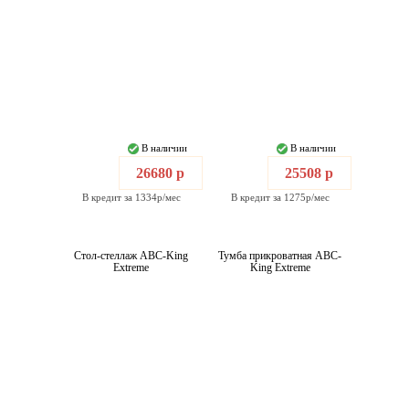
В наличии
В наличии
26680 р
25508 р
В кредит за 1334р/мес
В кредит за 1275р/мес
Стол-стеллаж ABC-King
Тумба прикроватная ABC-
Extreme
King Extreme