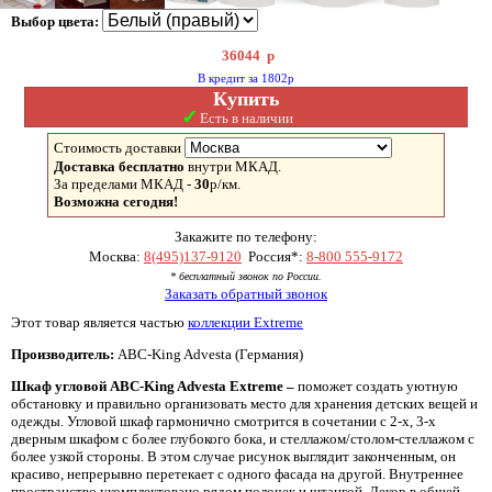
Выбор цвета:
36044
р
В кредит за 1802р
Купить
✓
Есть в наличии
Стоимость доставки
Доставка бесплатно
внутри МКАД.
За пределами МКАД -
30
р/км.
Возможна сегодня!
Закажите по телефону:
Москва:
8(495)137-9120
Россия*:
8-800 555-9172
* бесплатный звонок по России.
Заказать обратный звонок
Этот товар является частью
коллекции Extreme
Производитель:
ABC-King Advesta (Германия)
Шкаф угловой
ABC-
King
Advesta
Extreme –
поможет создать уютную
обстановку и правильно организовать место для хранения детских вещей и
одежды. Угловой шкаф гармонично смотрится в сочетании с 2-х, 3-х
дверным шкафом с более глубокого бока, и стеллажом/столом-стеллажом с
более узкой стороны. В этом случае рисунок выглядит законченным, он
красиво, непрерывно перетекает с одного фасада на другой. Внутреннее
пространство укомплектовано рядом полочек и штангой. Декор в общей