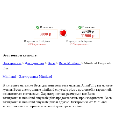
В наличии
В наличии
28736 р
3090 р
11900 р
В кредит за 154р/мес
В кредит за 595р/мес
20% купивших
20% купивших
Этот товар в каталоге:
Электроника
>
Для здоровья
>
Весы
>
Весы Miniland
> Miniland Emyscale
Plus
Miniland
>
Электроника Miniland
В интернет магазине Весы для контроля веса малыша AnnaPolly вы можете
купить Весы электронные miniland emyscale plus с доставкой и гарантией,
ознакомиться с отзывами. Характеристики, размеры и вес Весы
электронные miniland emyscale plus предоставлены производителем. Весы
электронные miniland emyscale plus и другие Электроника от Miniland
можно заказать по привлекательной цене прямо сейчас.