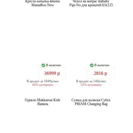
Кресло-качалка 4moms
Чехол на матрас Italbaby
MamaRoo New
Pipi-No для кроватей 63x125
В наличии
В наличии
36999 р
2816 р
В кредит за 1849р/мес
В кредит за 140р/мес
40% купивших
20% купивших
Одеяло Makkaroni Kids
Сумка для коляски Cybex
Ваниль
PRIAM Changing Bag