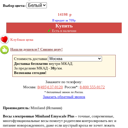
Выбор цвета:
14198
р
В кредит за 709р
Купить
✓
Есть в наличии
Клубная цена
Нашли дешевле? Снизим цену!
Стоимость доставки
Доставка бесплатно
внутри МКАД.
За пределами МКАД -
30
р/км.
Возможна сегодня!
Закажите по телефону:
Москва:
8(495)137-9120
Россия*:
8-800 555-9172
* бесплатный звонок по России.
Заказать обратный звонок
Производитель:
Miniland (Испания)
Весы электронные
Miniland
Emyscale
Plus –
точные, современные,
многофункциональные весы помогут родителям контролировать вес и
питание новорожденного, даже если шустрый кроха не хочет лежать