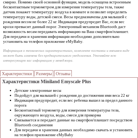
смирно. Помимо своей основной функции, модель оснащена встроенным
бесконтактным термометром для измерения температуры тела, также
датчик покажет температуру воздуха в комнате и позволит определить
температуру воды, детской смеси. Весы предназначены для малышей с
рождения весом не более 22 кг. Индикация предупредит Вас, если вес
крохи превысит данный порог. Электронный механизм Bluetooth даст
возможность весам передавать информацию на Ваш смартфон/планшет.
Для передачи и хранения информации необходимо дополнительно
установить на телефон приложение eMyBaby.
Информация о технических характеристиках, комплекте поставки и внешнем виде
может быть изменена без предварительного уведомления. Уточняйте всю
интересующую вас информацию у менеджера.
Характеристики
Размеры
Отзывы
Характеристики Miniland Emyscale Plus
Детские электронные весы
Подойдут для малышей с рождения до достижения ими веса 22 кг
Индикация предупредит, если вес ребенка вышел за предел данного
порога
Бесконтактный термометр для измерения температуры тела,
окружающего воздуха, воды, смеси для прикорма
Связывается и передает данные на смартфон/планшет посредством
Bluetooth соединения
Для передачи и хранения данных необходимо скачать и установить
на телефон приложение eMyBaby