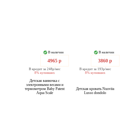
В наличии
В наличии
4965 р
3860 р
В кредит за 248р/мес
В кредит за 193р/мес
8% купивших
8% купивших
Детская ванночка с
электронными весами и
термометром Baby Patent
Детская кровать Nuovita
Aqua Scale
Lusso dondolo