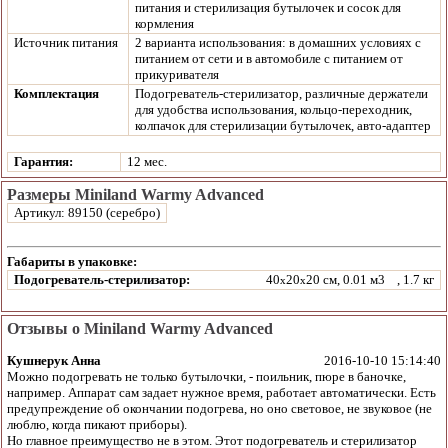
питания и стерилизация бутылочек и сосок для
кормления
Источник питания
2 варианта использования: в домашних условиях с
питанием от сети и в автомобиле с питанием от
прикуривателя
Комплектация
Подогреватель-стерилизатор, различные держатели
для удобства использования, кольцо-переходник,
колпачок для стерилизации бутылочек, авто-адаптер
Гарантия:
12 мес.
Размеры Miniland Warmy Advanced
Артикул: 89150 (серебро)
Габариты в упаковке:
Подогреватель-стерилизатор:
40
20
20 см, 0.01 м3
, 1.7 кг
x
x
Отзывы о Miniland Warmy Advanced
Кушнерук Анна
2016-10-10 15:14:40
Можно подогревать не только бутылочки, - поильник, пюре в баночке,
например. Аппарат сам задает нужное время, работает автоматически. Есть
предупреждение об окончании подогрева, но оно световое, не звуковое (не
люблю, когда пикают приборы).
Но главное преимущество не в этом. Этот подогреватель и стерилизатор