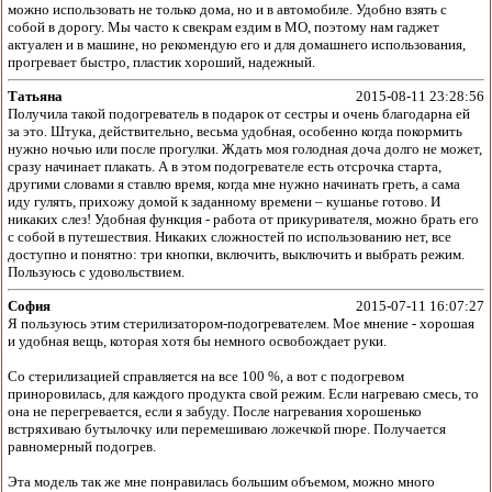
можно использовать не только дома, но и в автомобиле. Удобно взять с
собой в дорогу. Мы часто к свекрам ездим в МО, поэтому нам гаджет
актуален и в машине, но рекомендую его и для домашнего использования,
прогревает быстро, пластик хороший, надежный.
Татьяна
2015-08-11 23:28:56
Получила такой подогреватель в подарок от сестры и очень благодарна ей
за это. Штука, действительно, весьма удобная, особенно когда покормить
нужно ночью или после прогулки. Ждать моя голодная доча долго не может,
сразу начинает плакать. А в этом подогревателе есть отсрочка старта,
другими словами я ставлю время, когда мне нужно начинать греть, а сама
иду гулять, прихожу домой к заданному времени – кушанье готово. И
никаких слез! Удобная функция - работа от прикуривателя, можно брать его
с собой в путешествия. Никаких сложностей по использованию нет, все
доступно и понятно: три кнопки, включить, выключить и выбрать режим.
Пользуюсь с удовольствием.
София
2015-07-11 16:07:27
Я пользуюсь этим стерилизатором-подогревателем. Мое мнение - хорошая
и удобная вещь, которая хотя бы немного освобождает руки.
Со стерилизацией справляется на все 100 %, а вот с подогревом
приноровилась, для каждого продукта свой режим. Если нагреваю смесь, то
она не перегревается, если я забуду. После нагревания хорошенько
встряхиваю бутылочку или перемешиваю ложечкой пюре. Получается
равномерный подогрев.
Эта модель так же мне понравилась большим объемом, можно много