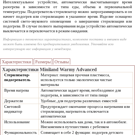
Интеллектуальное устройство, автоматически высчитывающее время
разогрева в зависимости от типа еды, объема и первоначальной
температуры. Подогреватель-стерилизатор можно запрограммировать и он
начнет подогрев или стерилизацию в указанное время. Изделие оснащено
системой свето-звукового оповещения о завершении стерилизации или
подогрева. В случае полного выпаривания воды устройство автоматически
выключается и переключается в режим ожидания.
Информация о технических характеристиках, комплекте поставки и внешнем виде
может быть изменена без предварительного уведомления. Уточняйте всю
интересующую вас информацию у менеджера.
Характеристики
Размеры
Отзывы
Характеристики Miniland Warmy Advanced
Стерилизатор-
Материал: пищевая прочная пластмасса,
подогреватель
используется только экологически чистые
материалы
Время нагрева
Автоматически задает время, необходимое для
подогрева, в зависимости от типа пищи
Держатели
Удобные, для подогрева различных емкостей
Световой
Предупреждает окончание процесса нагревания или
индикатор
стерилизации, нагреватель отключается
автоматически
Использование
Можно использовать как дома, так и в автомобиле.
Ннезаменим в путешествиях с ребенком
Функциональность
Совмещает в себе 2 функции: подогрев детского