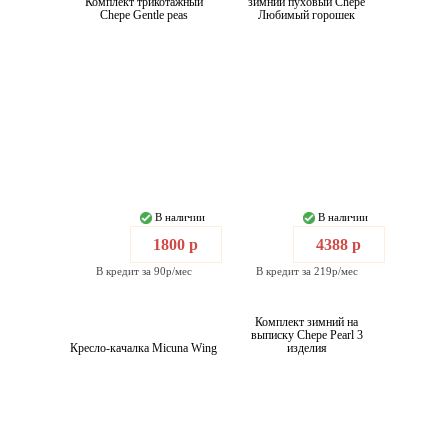
Комплект трикотажный
зимний пуховый Chepe
Chepe Gentle peas
Любимый горошек
В наличии
В наличии
1800 р
4388 р
В кредит за 90р/мес
В кредит за 219р/мес
Комплект зимний на
выписку Chepe Pearl 3
Кресло-качалка Micuna Wing
изделия