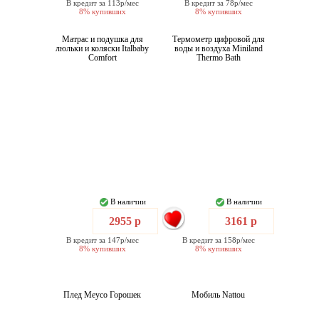
В кредит за 113р/мес
В кредит за 78р/мес
8% купивших
8% купивших
Матрас и подушка для
Термометр цифровой для
люльки и коляски Italbaby
воды и воздуха Miniland
Comfort
Thermo Bath
В наличии
В наличии
2955 р
3161 р
В кредит за 147р/мес
В кредит за 158р/мес
8% купивших
8% купивших
Плед Meyco Горошек
Мобиль Nattou