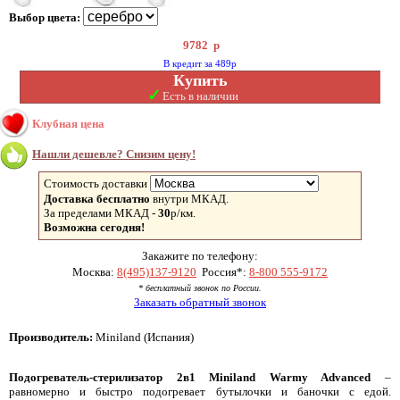
Выбор цвета:
9782
р
В кредит за 489р
Купить
✓
Есть в наличии
Клубная цена
Нашли дешевле? Снизим цену!
Стоимость доставки
Доставка бесплатно
внутри МКАД.
За пределами МКАД -
30
р/км.
Возможна сегодня!
Закажите по телефону:
Москва:
8(495)137-9120
Россия*:
8-800 555-9172
* бесплатный звонок по России.
Заказать обратный звонок
Производитель:
Miniland (Испания)
Подогреватель-стерилизатор 2в1 Miniland Warmy Advanced
–
равномерно и быстро подогревает бутылочки и баночки с едой.