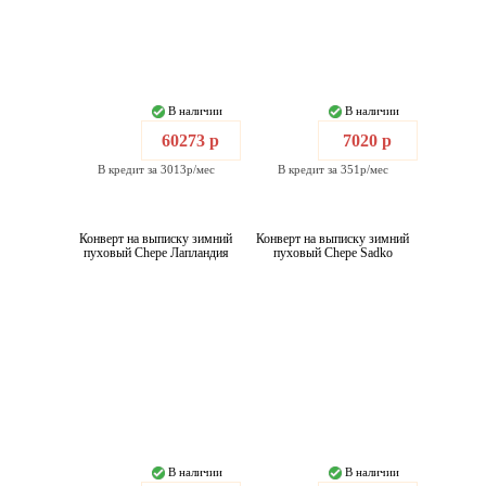
В наличии
В наличии
60273 р
7020 р
В кредит за 3013р/мес
В кредит за 351р/мес
Конверт на выписку зимний
Конверт на выписку зимний
пуховый Chepe Лапландия
пуховый Chepe Sadko
В наличии
В наличии