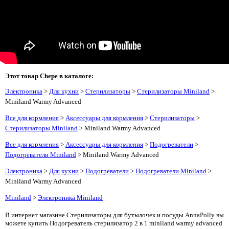
Этот товар Chepe в каталоге:
Электроника
>
Для кухни
>
Стерилизаторы
>
Стерилизаторы Miniland
>
Miniland Warmy Advanced
Все для кормления
>
Аксессуары для кормления
>
Стерилизаторы
>
Стерилизаторы Miniland
> Miniland Warmy Advanced
Все для кормления
>
Аксессуары для кормления
>
Подогреватели
>
Подогреватели Miniland
> Miniland Warmy Advanced
Электроника
>
Для кухни
>
Подогреватели
>
Подогреватели Miniland
>
Miniland Warmy Advanced
Miniland
>
Электроника Miniland
В интернет магазине Стерилизаторы для бутылочек и посуды AnnaPolly вы
можете купить Подогреватель стерилизатор 2 в 1 miniland warmy advanced