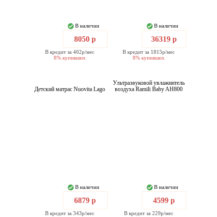
В наличии
В наличии
8050 р
36319 р
В кредит за 402р/мес
В кредит за 1815р/мес
8% купивших
8% купивших
Ультразвуковой увлажнитель
Детский матрас Nuovita Lago
воздуха Ramili Baby AH800
В наличии
В наличии
6879 р
4599 р
В кредит за 343р/мес
В кредит за 229р/мес