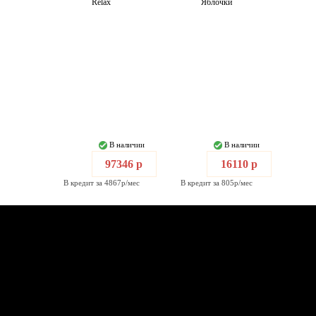
Relax
Яблочки
В наличии
В наличии
97346 р
16110 р
В кредит за 4867р/мес
В кредит за 805р/мес