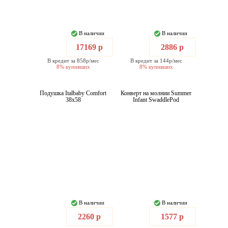
В наличии
В наличии
17169 р
2886 р
В кредит за 858р/мес
В кредит за 144р/мес
8% купивших
8% купивших
Подушка Italbaby Comfort
Конверт на молнии Summer
38x58
Infant SwaddlePod
В наличии
В наличии
2260 р
1577 р