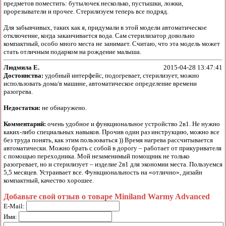
предметов поместить: бутылочек несколько, пустышки, ложки,
прорезыватели и прочее. Стерилизуем теперь все подряд.
Для забывчивых, таких как я, придумали в этой модели автоматическое
отключение, когда заканчивается вода. Сам стерилизатор довольно
компактный, особо много места не занимает. Считаю, что эта модель может
стать отличным подарком на рождение малыша.
Людмила Е.
2015-04-28 13:47:41
Достоинства:
удобный интерфейс, подогревает, стерилизует, можно
использовать дома/в машине, автоматическое определение времени
разогрева.
Недостатки:
не обнаружено.
Комментарий:
очень удобное и функциональное устройство 2в1. Не нужно
каких-либо специальных навыков. Прочив один раз инструкцию, можно все
без труда понять, как этим пользоваться )) Время нагрева рассчитывается
автоматически. Можно брать с собой в дорогу – работает от прикуривателя
с помощью переходника. Мой незаменимый помощник не только
разогревает, но и стерилизует – изделие 2в1 для экономии места. Пользуемся
5,5 месяцев. Устраивает все. Функциональность на «отлично», дизайн
компактный, качество хорошее.
Добавьте свой отзыв о товаре Miniland Warmy Advanced
E-Mail:
Имя: