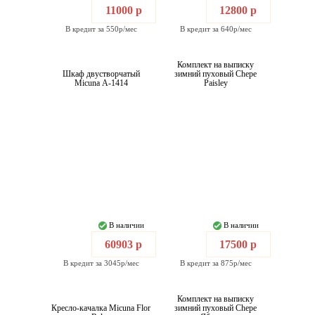
11000 р
12800 р
В кредит за 550р/мес
В кредит за 640р/мес
Комплект на выписку
Шкаф двустворчатый
зимний пуховый Chepe
Micuna А-1414
Paisley
В наличии
В наличии
60903 р
17500 р
В кредит за 3045р/мес
В кредит за 875р/мес
Комплект на выписку
Кресло-качалка Micuna Flor
зимний пуховый Chepe