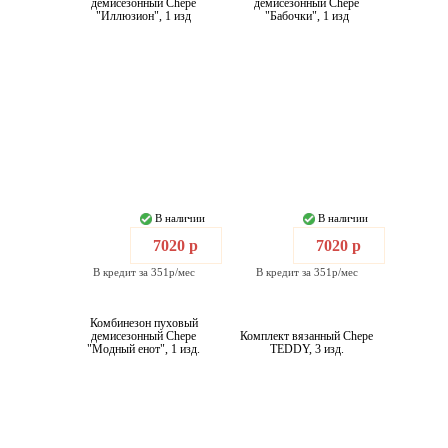
демисезонный Chepe
демисезонный Chepe
"Иллюзион", 1 изд
"Бабочки", 1 изд
В наличии
В наличии
7020 р
7020 р
В кредит за 351р/мес
В кредит за 351р/мес
Комбинезон пуховый
демисезонный Chepe
Комплект вязанный Chepe
"Модный енот", 1 изд.
TEDDY, 3 изд.