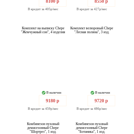
8100 р
8550 р
В кредит за 405р/мес
В кредит за 427р/мес
Комплект на выписку Chepe
Комплект велюровый Chepe
"Жемчужный сон", 4 изделия
"Лесная поляна", 3 изд.
В наличии
В наличии
9180 р
9720 р
В кредит за 459р/мес
В кредит за 486р/мес
Комбинезон пуховый
Комбинезон пуховый
демисезонный Chepe
демисезонный Chepe
"Шортрез", 1 изд.
"Ботаника", 1 изд.