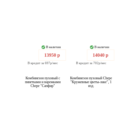
В наличии
В наличии
13950 р
14040 р
В кредит за 697р/мес
В кредит за 702р/мес
Комбинезон пуховый с
Комбинезон пуховый Chepe
пинетками и варежками
"Кружевные цветы-лаке", 1
Chepe "Сапфир"
изд.