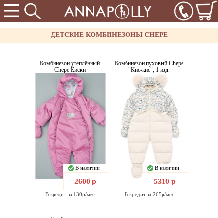
ДЕТСКИЕ КОМБИНЕЗОНЫ CHEPE
Комбинезон утеплённый
Комбинезон пуховый Chepe
Chepe Киски
"Кис-кис", 1 изд.
В наличии
В наличии
2600 р
5310 р
В кредит за 130р/мес
В кредит за 265р/мес