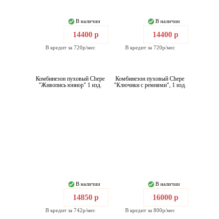
В наличии
В наличии
14400 р
14400 р
В кредит за 720р/мес
В кредит за 720р/мес
Комбинезон пуховый Chepe
Комбинезон пуховый Chepe
"Живопись юниор" 1 изд.
"Ключики с ремнями", 1 изд.
В наличии
В наличии
14850 р
16000 р
В кредит за 742р/мес
В кредит за 800р/мес