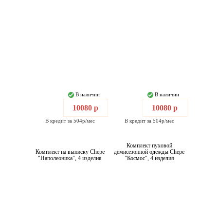
В наличии
В наличии
10080 р
10080 р
В кредит за 504р/мес
В кредит за 504р/мес
Комплект пуховой
Комплект на выписку Chepe
демисезонной одежды Chepe
"Наполеоника", 4 изделия
"Космос", 4 изделия