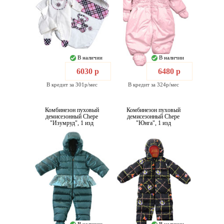
В наличии
В наличии
6030 р
6480 р
В кредит за 301р/мес
В кредит за 324р/мес
Комбинезон пуховый
Комбинезон пуховый
демисезонный Chepe
демисезонный Chepe
"Изумруд", 1 изд
"Юнга", 1 изд