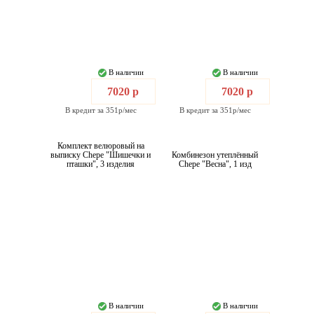
В наличии
В наличии
7020 р
7020 р
В кредит за 351р/мес
В кредит за 351р/мес
Комплект велюровый на
выписку Chepe "Шишечки и
Комбинезон утеплённый
пташки", 3 изделия
Chepe "Весна", 1 изд
В наличии
В наличии