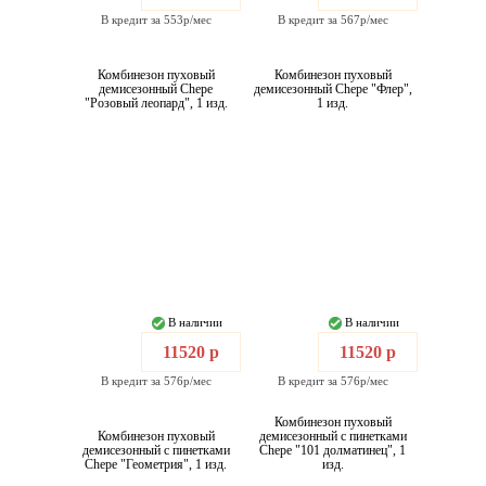
В кредит за 553р/мес
В кредит за 567р/мес
Комбинезон пуховый
Комбинезон пуховый
демисезонный Chepe
демисезонный Chepe "Флер",
"Розовый леопард", 1 изд.
1 изд.
В наличии
В наличии
11520 р
11520 р
В кредит за 576р/мес
В кредит за 576р/мес
Комбинезон пуховый
Комбинезон пуховый
демисезонный с пинетками
демисезонный с пинетками
Chepe "101 долматинец", 1
Chepe "Геометрия", 1 изд.
изд.