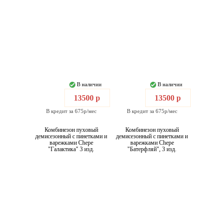
В наличии
В наличии
13500 р
13500 р
В кредит за 675р/мес
В кредит за 675р/мес
Комбинезон пуховый
Комбинезон пуховый
демисезонный с пинетками и
демисезонный с пинетками и
варежками Chepe
варежками Chepe
"Галактика" 3 изд.
"Батерфляй", 3 изд.