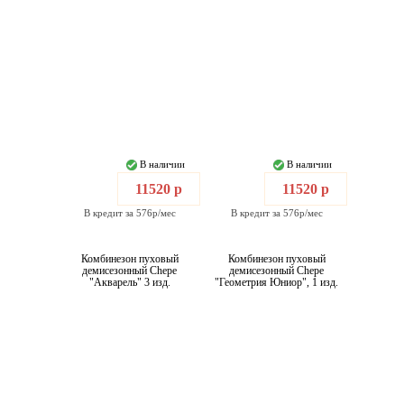
В наличии
В наличии
11520 р
11520 р
В кредит за 576р/мес
В кредит за 576р/мес
Комбинезон пуховый
Комбинезон пуховый
демисезонный Chepe
демисезонный Chepe
"Акварель" 3 изд.
"Геометрия Юниор", 1 изд.