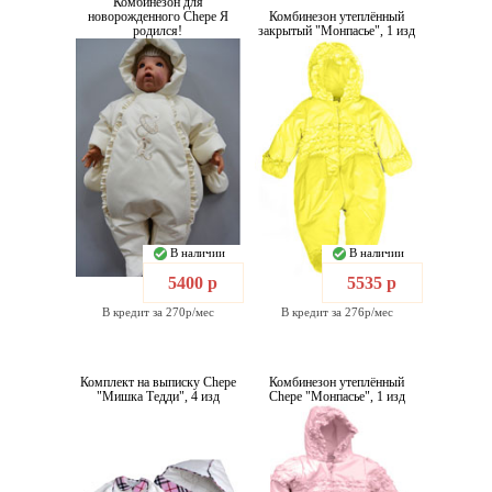
Комбинезон для
новорожденного Chepe Я
Комбинезон утеплённый
родился!
закрытый "Монпасье", 1 изд
В наличии
В наличии
5400 р
5535 р
В кредит за 270р/мес
В кредит за 276р/мес
Комплект на выписку Chepe
Комбинезон утеплённый
"Мишка Тедди", 4 изд
Chepe "Монпасье", 1 изд