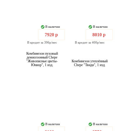
В наличии
В наличии
7920 р
8010 р
В кредит за 396р/мес
В кредит за 400р/мес
Комбинезон пуховый
демисезонный Chepe
"Живописные цветы-
Комбинезон утеплённый
Юниор", 1 изд.
Chepe "Твиди", 1 изд.
В наличии
В наличии