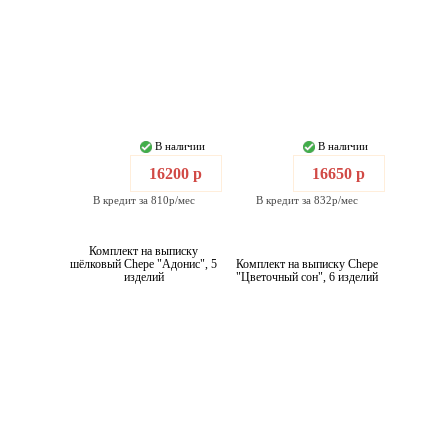
В наличии
В наличии
16200 р
16650 р
В кредит за 810р/мес
В кредит за 832р/мес
Комплект на выписку
шёлковый Chepe "Адонис", 5
Комплект на выписку Chepe
изделий
"Цветочный сон", 6 изделий