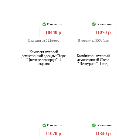
В наличии
В наличии
10440 р
11070 р
В кредит за 522р/мес
В кредит за 553р/мес
Комплект пуховой
демисезонной одежды Chepe
Комбинезон пуховый
"Цветные леопарды", 4
демисезонный Chepe
изделия
"Центурион", 1 изд.
В наличии
В наличии
11070 р
11340 р