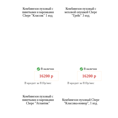
Комбинезон пуховый с
Комбинезон пуховый с
пинетками и варежками
меховой опушкой Chepe
Chepe "Классик" 1 изд.
"Грейс" 3 изд.
В наличии
В наличии
16200 р
16200 р
В кредит за 810р/мес
В кредит за 810р/мес
Комбинезон пуховый с
пинетками и варежками
Комбинезон пуховый Chepe
Chepe "Атлантик"
"Классика-юниор", 1 изд.