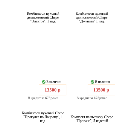
Комбинезон пуховый
Комбинезон пуховый
демисезонный Chepe
демисезонный Chepe
"Электра", 1 изд.
"Джунгли" 1 изд.
В наличии
В наличии
13500 р
13500 р
В кредит за 675р/мес
В кредит за 675р/мес
Комбинезон пуховый Chepe
"Прогулка по Лондону", 1
Комплект на выписку Chepe
изд.
"Прованс", 5 изделий