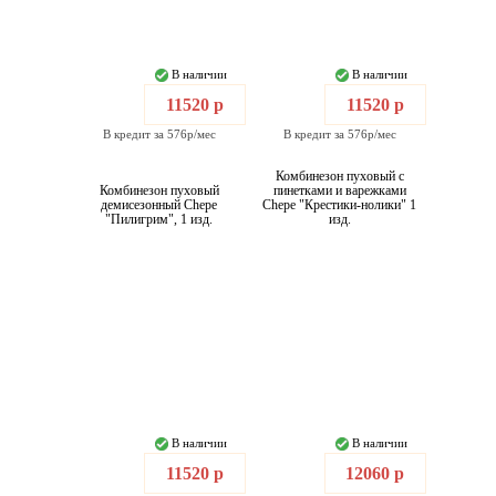
В наличии
В наличии
11520 р
11520 р
В кредит за 576р/мес
В кредит за 576р/мес
Комбинезон пуховый с
Комбинезон пуховый
пинетками и варежками
демисезонный Chepe
Chepe "Крестики-нолики" 1
"Пилигрим", 1 изд.
изд.
В наличии
В наличии
11520 р
12060 р