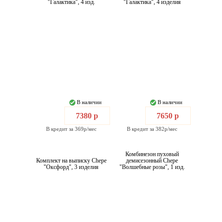
"Галактика", 4 изд.
"Галактика", 4 изделия
В наличии
В наличии
7380 р
7650 р
В кредит за 369р/мес
В кредит за 382р/мес
Комбинезон пуховый
Комплект на выписку Chepe
демисезонный Chepe
"Оксфорд", 3 изделия
"Волшебные розы", 1 изд.