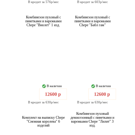
В кредит за 576р/мес
В кредит за 603р/мес
Комбинезон пуховый с
Комбинезон пуховый с
пинетками и варежками
пинетками и варежками
Chepe "Виолет" 1 изд.
Chepe "Бабл гам"
В наличии
В наличии
12600 р
12600 р
В кредит за 630р/мес
В кредит за 630р/мес
Комбинезон пуховый
Комплект на выписку Chepe
демисезонный с пинетками и
"Снежная королева" 6
варежками Chepe "Лилит" 3
изделий
изд.