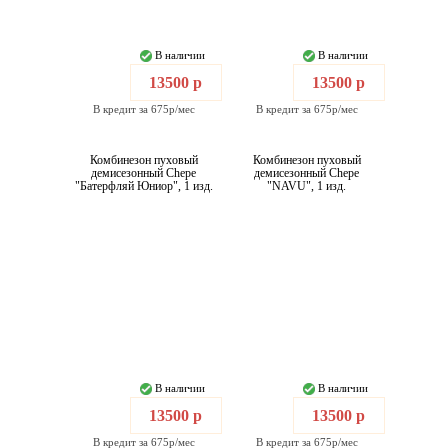
В наличии
В наличии
13500 р
13500 р
В кредит за 675р/мес
В кредит за 675р/мес
Комбинезон пуховый
Комбинезон пуховый
демисезонный Chepe
демисезонный Chepe
"Батерфляй Юниор", 1 изд.
"NAVU", 1 изд.
В наличии
В наличии
13500 р
13500 р
В кредит за 675р/мес
В кредит за 675р/мес