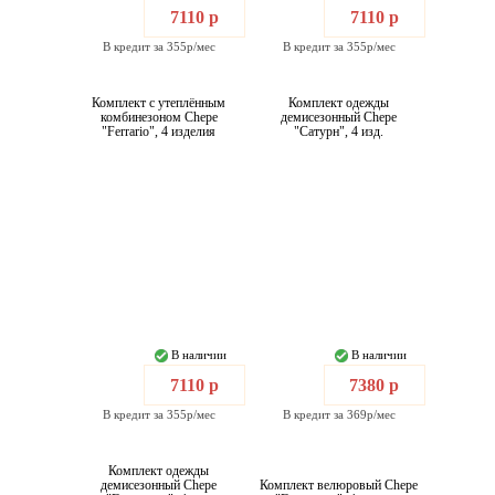
7110 р
7110 р
В кредит за 355р/мес
В кредит за 355р/мес
Комплект с утеплённым
Комплект одежды
комбинезоном Chepe
демисезонный Chepe
"Ferrario", 4 изделия
"Сатурн", 4 изд.
В наличии
В наличии
7110 р
7380 р
В кредит за 355р/мес
В кредит за 369р/мес
Комплект одежды
демисезонный Chepe
Комплект велюровый Chepe