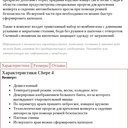
области спинки предусмотрены специальные прорези для крепления
конверта к сидению автомобильного кресла при помощи ремней
безопасности. Из верхней части при необходимости можно быстро
сформировать капюшон.
Также в комплект входит трикотажный набор из комбинезона с длинными
рукавами и закрытыми стопами, боди без рукавов и шапочки с отворотом.
Съемный слюнявчик на кнопочках защищает одежду от загрязнений.
Информация о технических характеристиках, комплекте поставки и внешнем виде
может быть изменена без предварительного уведомления. Уточняйте всю
интересующую вас информацию у менеджера.
Характеристики
Размеры
Отзывы
Характеристики Chepe 4
Конверт:
Демисезонный
Температурный режим: осень, весна, холодное лето
Декорирован изображением большого банта, из-за которого
выглядывает очаровательный мишка
По периметру краев пришито неброское, изящное кружево
Технологические прорези для крепления конверта к сидению
автокресла при помощи ремней безопасности
Плотная спинка
Из верхнего края можно сформировать капюшон