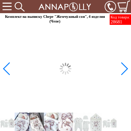
Комплект на выписку Chepe "Жемчужный сон", 4 изделия
Код товара:
(Чепе)
28681