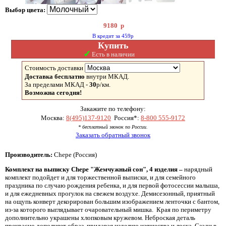
Выбор цвета:
9180
р
В кредит за 459р
Купить
✓
Есть в наличии
Стоимость доставки
Доставка бесплатно
внутри МКАД.
За пределами МКАД -
30
р/км.
Возможна сегодня!
Закажите по телефону:
Москва:
8(495)137-9120
Россия*:
8-800 555-9172
* бесплатный звонок по России.
Заказать обратный звонок
Производитель:
Chepe (Россия)
Комплект на выписку Chepe "Жемчужный сон", 4 изделия –
нарядный
комплект подойдет и для торжественной выписки, и для семейного
праздника по случаю рождения ребенка, и для первой фотосессии малыша,
и для ежедневных прогулок на свежем воздухе. Демисезонный, приятный
на ощупь конверт декорирован большим изображением ленточки с бантом,
из-за которого выглядывает очаровательный мишка. Края по периметру
дополнительно украшены хлопковым кружевом. Неброская деталь
прекрасно дополняет образ, придавая изделию изящества и лоска. Сзади в