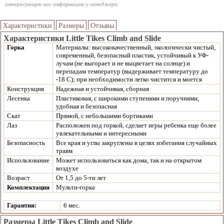
интересующую вас информацию у менеджера.
Характеристики
Размеры
Отзывы
Характеристики Little Tikes Climb and Slide
Горка
Материалы: высококачественный, экологически чистый,
современный, безопасный пластик, устойчивый к УФ-
лучам (не выгорает и не выцветает на солнце) и
перепадам температур (выдерживает температуру до
-18 С); при необходимости легко чистится и моется
Конструкция
Надежная и устойчивая, сборная
Лесенка
Пластиковая, с широкими ступенями и поручнями,
удобная и безопасная
Скат
Прямой, с небольшими бортиками
Лаз
Расположен под горкой, сделает игры ребенка еще более
увлекательными и интересными
Безопасность
Все края и углы закруглены в целях избегания случайных
травм
Использование
Может использоваться как дома, так и на открытом
воздухе
Возраст
От 1,5 до 5-ти лет
Комплектация
Мульти-горка
Гарантия:
6 мес.
Размеры Little Tikes Climb and Slide