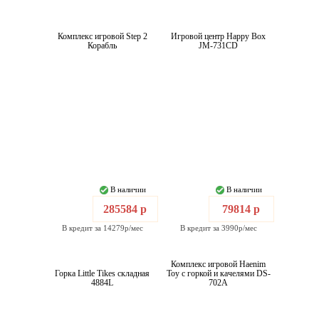
Комплекс игровой Step 2
Игровой центр Happy Box
Корабль
JM-731CD
В наличии
В наличии
285584 р
79814 р
В кредит за 14279р/мес
В кредит за 3990р/мес
Комплекс игровой Haenim
Горка Little Tikes складная
Toy с горкой и качелями DS-
4884L
702A