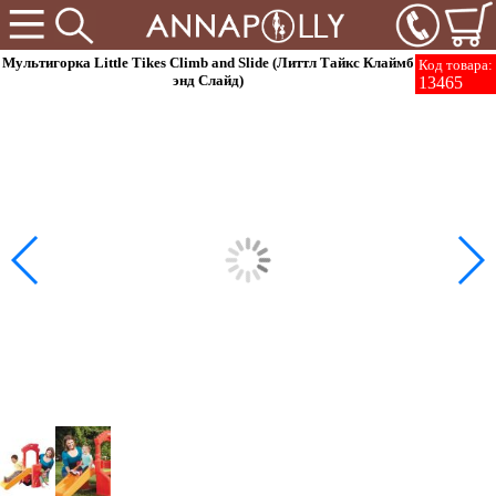
Мультигорка Little Tikes Climb and Slide (Литтл Тайкс Клаймб
Код товара:
энд Слайд)
13465