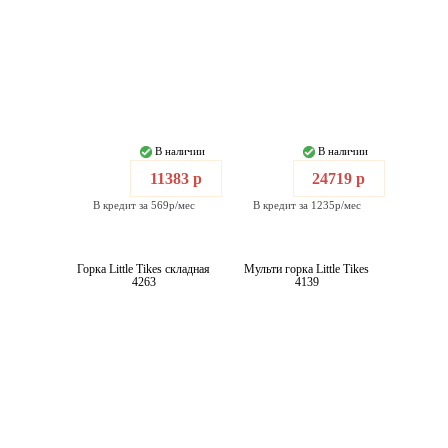
В наличии
В наличии
11383 р
24719 р
В кредит за 569р/мес
В кредит за 1235р/мес
Горка Little Tikes складная
Мульти горка Little Tikes
4263
4139