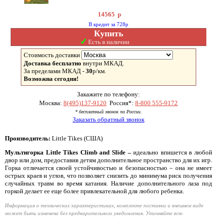
14565
р
В кредит за 728р
Купить
✓
Есть в наличии
Стоимость доставки
Доставка бесплатно
внутри МКАД.
За пределами МКАД -
30
р/км.
Возможна сегодня!
Закажите по телефону:
Москва:
8(495)137-9120
Россия*:
8-800 555-9172
* бесплатный звонок по России.
Заказать обратный звонок
Производитель:
Little Tikes (США)
Мультигорка Little Tikes Climb and Slide –
идеально впишется в любой
двор или дом, предоставив детям дополнительное пространство для их игр.
Горка отличается своей устойчивостью и безопасностью – она не имеет
острых краев и углов, что позволяет снизить до минимума риск получения
случайных травм во время катания. Наличие дополнительного лаза под
горкой делает ее еще более привлекательной для любого ребенка.
Информация о технических характеристиках, комплекте поставки и внешнем виде
может быть изменена без предварительного уведомления. Уточняйте всю