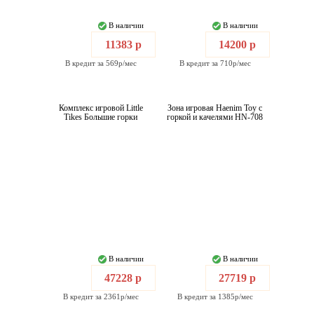
В наличии
В наличии
11383 р
14200 р
В кредит за 569р/мес
В кредит за 710р/мес
Комплекс игровой Little
Зона игровая Haenim Toy с
Tikes Большие горки
горкой и качелями HN-708
В наличии
В наличии
47228 р
27719 р
В кредит за 2361р/мес
В кредит за 1385р/мес