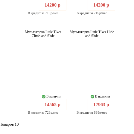
14200 р
14200 р
В кредит за 710р/мес
В кредит за 710р/мес
Мультигорка Little Tikes
Мультигорка Little Tikes Hide
Climb and Slide
and Slide
В наличии
В наличии
14565 р
17963 р
В кредит за 728р/мес
В кредит за 898р/мес
Товаров 10