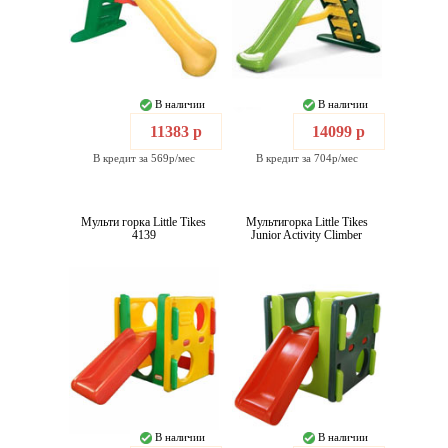
В наличии
В наличии
11383 р
14099 р
В кредит за 569р/мес
В кредит за 704р/мес
Мульти горка Little Tikes
Мультигорка Little Tikes
4139
Junior Activity Climber
В наличии
В наличии