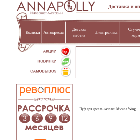
Доставка и о
Детская
Стульч
Коляски
Автокресла
Электроника
мебель
корм
%
АКЦИИ
НОВИНКИ
САМОВЫВОЗ
Пуф для кресла-качалки Micuna Wing