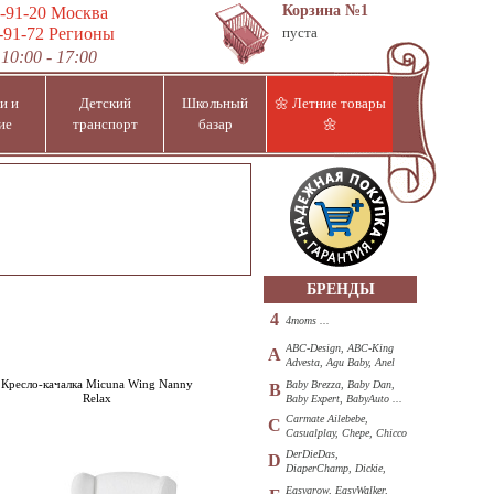
Корзина
№1
-91-20
Москва
-91-72
Регионы
пуста
10:00 - 17:00
и и
Детский
Школьный
🌼 Летние товары
ие
транспорт
базар
🌼
БРЕНДЫ
4
4moms ...
ABC-Design, ABC-King
A
Advesta, Agu Baby, Anel
...
Кресло-качалка Micuna Wing Nanny
Baby Brezza, Baby Dan,
B
Relax
Baby Expert, BabyAuto ...
Carmate Ailebebe,
C
Casualplay, Chepe, Chicco
...
DerDieDas,
D
DiaperChamp, Dickie,
Diono, DOHANY ...
Easygrow, EasyWalker,