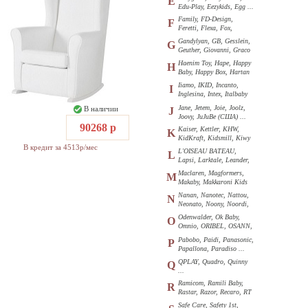
E
Edu-Play, Eezykids, Egg ...
Family, FD-Design,
F
Feretti, Flexa, Fox,
Funkids ...
Gandylyan, GB, Gesslein,
G
Geuther, Giovanni, Graco
...
Haenim Toy, Hape, Happy
H
Baby, Happy Box, Hartan
...
Iiamo, IKID, Incanto,
I
Inglesina, Intex, Italbaby
...
Jane, Jetem, Joie, Joolz,
В наличии
J
Joovy, JuJuBe (США) ...
90268 р
Kaiser, Kettler, KHW,
K
KidKraft, Kidsmill, Kiwy
В кредит за 4513р/мес
...
L'OISEAU BATEAU,
L
Lapsi, Larktale, Leander,
Loon ...
Maclaren, Magformers,
M
Makaby, Makkaroni Kids
...
Nanan, Nanotec, Nattou,
N
Neonato, Noony, Noordi,
Nuk ...
Odenwalder, Ok Baby,
O
Omnio, ORIBEL, OSANN,
Oyster ...
Pabobo, Paidi, Panasonic,
P
Papallona, Paradiso ...
QPLAY, Quadro, Quinny
Q
...
Ramicom, Ramili Baby,
R
Rastar, Razor, Recaro, RT
...
Safe Care, Safety 1st,