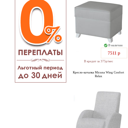
В наличии
7511 р
В кредит за 375р/мес
Кресло-качалка Micuna Wing Confort
Relax