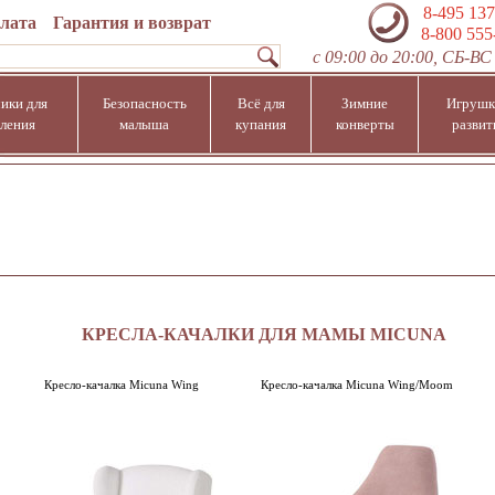
8-495 137
плата
Гарантия и возврат
8-800 555
с 09:00 до 20:00, СБ-ВС 
ики для
Безопасность
Всё для
Зимние
Игрушк
ления
малыша
купания
конверты
развит
КРЕСЛА-КАЧАЛКИ ДЛЯ МАМЫ MICUNA
Кресло-качалка Micuna Wing
Кресло-качалка Micuna Wing/Moom