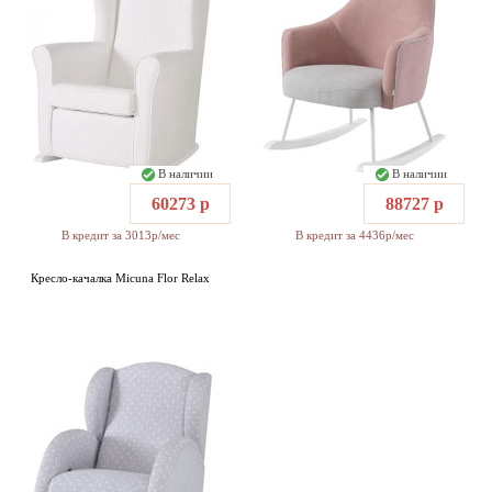
В наличии
В наличии
60273 р
88727 р
В кредит за 3013р/мес
В кредит за 4436р/мес
Кресло-качалка Micuna Flor Relax