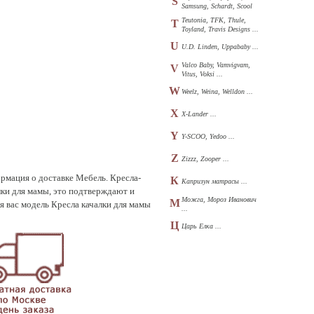
S
Samsung, Schardt, Scool
...
Teutonia, TFK, Thule,
T
Toyland, Travis Designs ...
U
U.D. Linden, Uppababy ...
Valco Baby, Vamvigvam,
V
Vitus, Voksi ...
W
Weelz, Weina, Welldon ...
X
X-Lander ...
Y
Y-SCOO, Yedoo ...
Z
Zizzz, Zooper ...
ормация о доставке Мебель. Кресла-
К
Капризун матрасы ...
ки для мамы, это подтверждают и
Можга, Мороз Иванович
М
 вас модель Кресла качалки для мамы
...
Ц
Царь Елка ...