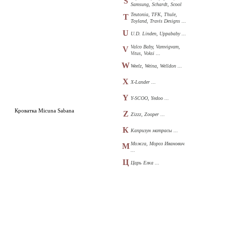
S
Samsung, Schardt, Scool
...
Teutonia, TFK, Thule,
T
Toyland, Travis Designs ...
U
U.D. Linden, Uppababy ...
Valco Baby, Vamvigvam,
V
Vitus, Voksi ...
W
Weelz, Weina, Welldon ...
X
X-Lander ...
Y
Y-SCOO, Yedoo ...
Кроватка Micuna Sabana
Z
Zizzz, Zooper ...
К
Капризун матрасы ...
Можга, Мороз Иванович
М
...
Ц
Царь Елка ...