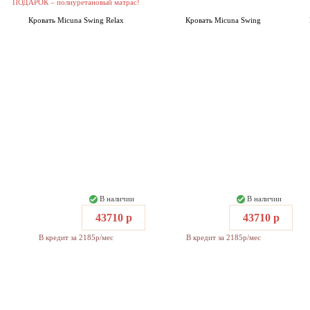
ПОДАРОК – полиуретановый матрас!
Кровать Micuna Swing Relax
Кровать Micuna Swing
В наличии
В наличии
43710 р
43710 р
В кредит за 2185р/мес
В кредит за 2185р/мес