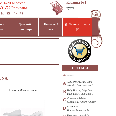
Корзина
№1
-91-20
Москва
-91-72
Регионы
пуста
10:00 - 17:00
и и
Детский
Школьный
🌼 Летние товары
ие
транспорт
базар
🌼
БРЕНДЫ
4
4moms ...
UNA
ABC-Design, ABC-King
A
Advesta, Agu Baby, Anel
...
Кровать Micuna Estela
Baby Brezza, Baby Dan,
B
Baby Expert, BabyAuto ...
Carmate Ailebebe,
C
Casualplay, Chepe, Chicco
...
DerDieDas,
D
DiaperChamp, Dickie,
Diono, DOHANY ...
Easygrow, EasyWalker,