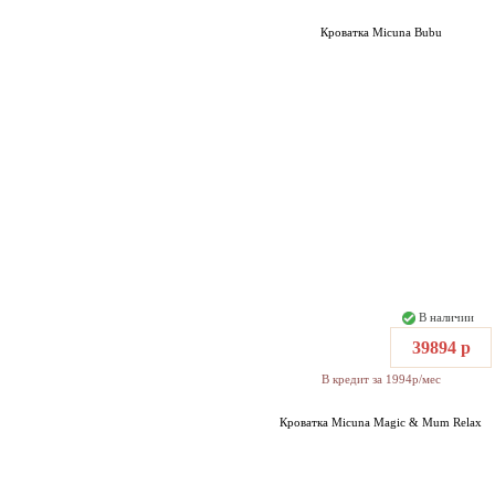
Кроватка Micuna Bubu
В наличии
39894 р
В кредит за 1994р/мес
Кроватка Micuna Magic & Mum Relax