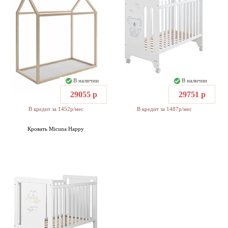
В наличии
В наличии
29055 р
29751 р
В кредит за 1452р/мес
В кредит за 1487р/мес
Кровать Micuna Happy