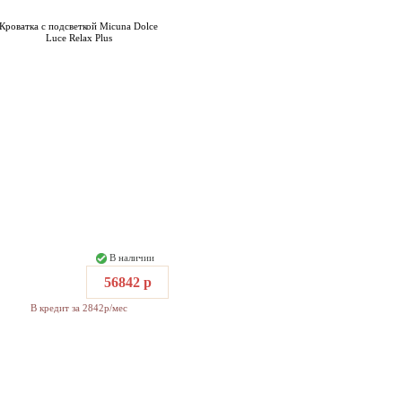
Кроватка с подсветкой Micuna Dolce
Luce Relax Plus
В наличии
56842 р
В кредит за 2842р/мес