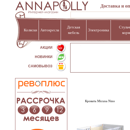
Доставка и о
Детская
Стульч
Коляски
Автокресла
Электроника
мебель
корм
%
АКЦИИ
НОВИНКИ
САМОВЫВОЗ
Кровать Micuna Nino