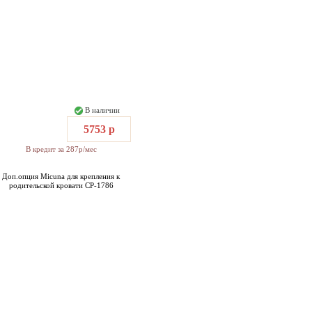
В наличии
5753 р
В кредит за 287р/мес
Доп.опция Micuna для крепления к
родительской кровати СР-1786