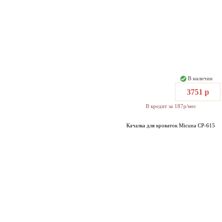
В наличии
3751 р
В кредит за 187р/мес
Качалка для кроваток Micuna CP-615