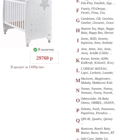
E
Edu-Play, Eezykids, Egg ...
Family, FD-Design,
F
Feretti, Flexa, Fox,
Funkids ...
Gandylyan, GB, Gesslein,
G
Geuther, Giovanni, Graco
...
Haenim Toy, Hape, Happy
H
Baby, Happy Box, Hartan
...
Iiamo, IKID, Incanto,
I
Inglesina, Intex, Italbaby
...
Jane, Jetem, Joie, Joolz,
В наличии
J
Joovy, JuJuBe (США) ...
29760 р
Kaiser, Kettler, KHW,
K
KidKraft, Kidsmill, Kiwy
В кредит за 1488р/мес
...
L'OISEAU BATEAU,
L
Lapsi, Larktale, Leander,
Loon ...
Maclaren, Magformers,
M
Makaby, Makkaroni Kids
...
Nanan, Nanotec, Nattou,
N
Neonato, Noony, Noordi,
Nuk ...
Odenwalder, Ok Baby,
O
Omnio, ORIBEL, OSANN,
Oyster ...
Pabobo, Paidi, Panasonic,
P
Papallona, Paradiso ...
QPLAY, Quadro, Quinny
Q
...
Ramicom, Ramili Baby,
R
Rastar, Razor, Recaro, RT
...
Safe Care, Safety 1st,