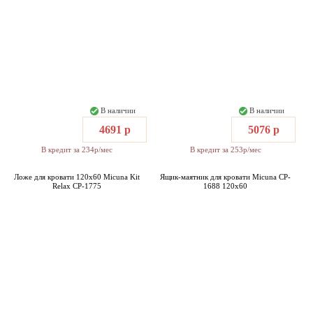
В наличии
В наличии
4691 р
5076 р
В кредит за 234р/мес
В кредит за 253р/мес
Ложе для кровати 120x60 Micuna Kit
Ящик-маятник для кровати Micuna CP-
Relax CP-1775
1688 120x60