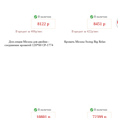
В наличии
В наличии
8122 р
8451 р
В кредит за 406р/мес
В кредит за 422р/мес
Доп.опция Micuna для двойни -
Кровать Micuna Swing Big Relax
соединение кроватей 120*60 СР-1774
В наличии
В наличии
10801 р
72399 р