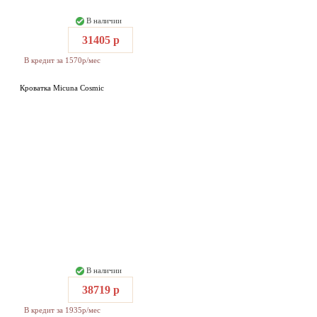
В наличии
31405 р
В кредит за 1570р/мес
Кроватка Micuna Cosmic
В наличии
38719 р
В кредит за 1935р/мес