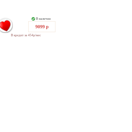
В наличии
9099 р
В кредит за 454р/мес