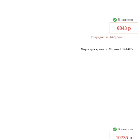
В наличии
6843 р
В кредит за 342р/мес
Ящик для кровати Micuna CP-1405
В наличии
10735 р