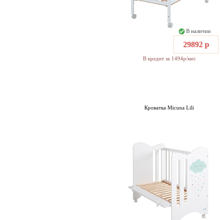
В наличии
29892 р
В кредит за 1494р/мес
Кроватка Micuna Lili