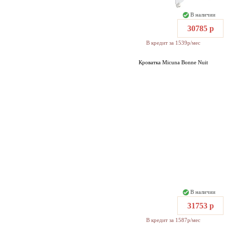
В наличии
30785 р
В кредит за 1539р/мес
Кроватка Micuna Bonne Nuit
В наличии
31753 р
В кредит за 1587р/мес