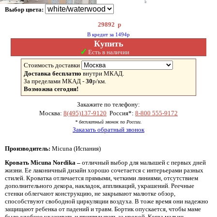
Выбор цвета:
29892
р
В кредит за 1494р
Купить
✓
Есть в наличии
Стоимость доставки
Доставка бесплатно
внутри МКАД.
За пределами МКАД -
30
р/км.
Возможна сегодня!
Закажите по телефону:
Москва:
8(495)137-9120
Россия*:
8-800 555-9172
* бесплатный звонок по России.
Заказать обратный звонок
Производитель:
Micuna (Испания)
Кровать Micuna Nordika –
отличный выбор для малышей с первых дней
жизни. Ее лаконичный дизайн хорошо сочетается с интерьерами разных
стилей. Кроватка отличается прямыми, четкими линиями, отсутствием
дополнительного декора, накладок, аппликаций, украшений. Реечные
стенки облегчают конструкцию, не закрывают малютке обзор,
способствуют свободной циркуляции воздуха. В тоже время они надежно
защищают ребенка от падений и травм. Бортик опускается, чтобы маме
было удобнее ухаживать и приглядывать за крохой. Когда малыш