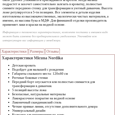
подрастет и захочет самостоятельно залезать в кроватку, полностью
снимите переднюю стенку для трансформации в уютный диванчик. Высота
ложе регулируется в 5-ти позициях. Все элементы и детали изделия
изготовлены из высококачественных, экологически чистых материалов, а
именно, из массива бука и МДФ. Для финишной отделки производитель
применяет лаки и краски на водной основе.
Информация о технических характеристиках, комплекте поставки и внешнем виде
может быть изменена без предварительного уведомления. Уточняйте всю
интересующую вас информацию у менеджера.
Характеристики
Размеры
Отзывы
Характеристики Micuna Nordika
Детская кровать
Подойдет для малышей с рождения
Габариты спального места: 120х60 см
Реечные боковые стенки
Передний борт опускается или полностью снимается для
трансформации в диванчик
5 позиций высоты ложа
Безопасные, натуральные материалы
Лакокрасочное покрытие на водной основе
Лаконичный скандинавский стиль
Четкие прямые линии, отсутствие дополнительного декора
Универсальный дизайн
Колесики для перемещения по дому