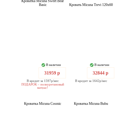
Кроватка Micuna Sweet Bear
Basic
Кровать Micuna Trevi 120x60
В наличии
В наличии
31959 р
32844 р
В кредит за 1597р/мес
В кредит за 1642р/мес
ПОДАРОК – полиуретановый
матрас!
Кроватка Micuna Cosmic
Кроватка Micuna Bubu