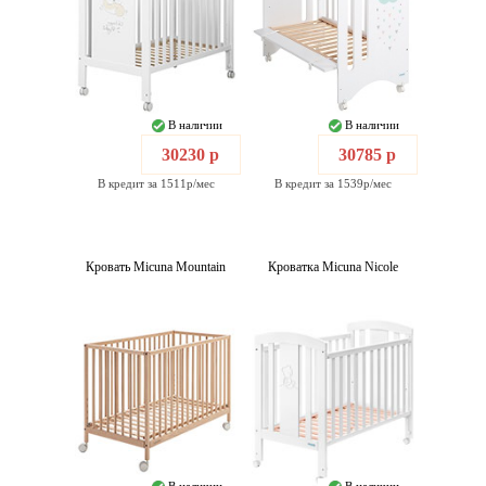
В наличии
В наличии
30230 р
30785 р
В кредит за 1511р/мес
В кредит за 1539р/мес
Кровать Micuna Mountain
Кроватка Micuna Nicole