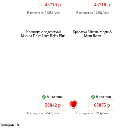
43710 р
43710 р
В кредит за 2185р/мес
В кредит за 2185р/мес
Кроватка с подсветкой
Кроватка Micuna Magic &
Micuna Dolce Luce Relax Plus
Mum Relax
В наличии
В наличии
56842 р
65875 р
В кредит за 2842р/мес
В кредит за 3293р/мес
Товаров 18