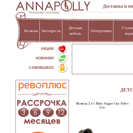
Доставка и о
Детская
Стульч
Коляски
Автокресла
Электроника
мебель
корм
%
АКЦИИ
НОВИНКИ
САМОВЫВОЗ
ДЕТС
Коляска 2 в 1 Baby Jogger City Select
Lux