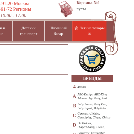
Корзина
№1
-91-20
Москва
-91-72
Регионы
пуста
10:00 - 17:00
и и
Детский
Школьный
🌼 Летние товары
ие
транспорт
базар
🌼
БРЕНДЫ
4
4moms ...
ABC-Design, ABC-King
A
Advesta, Agu Baby, Anel
...
Baby Brezza, Baby Dan,
B
Baby Expert, BabyAuto ...
Carmate Ailebebe,
C
Casualplay, Chepe, Chicco
...
DerDieDas,
D
DiaperChamp, Dickie,
Diono, DOHANY ...
Easygrow, EasyWalker,