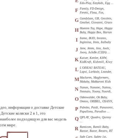
E
Edu-Play, Eezykids, Egg ...
Family, FD-Design,
F
Feretti, Flexa, Fox,
Funkids ...
Gandylyan, GB, Gesslein,
G
Geuther, Giovanni, Graco
...
Haenim Toy, Hape, Happy
H
Baby, Happy Box, Hartan
...
Iiamo, IKID, Incanto,
I
Inglesina, Intex, Italbaby
...
Jane, Jetem, Joie, Joolz,
J
Joovy, JuJuBe (США) ...
Kaiser, Kettler, KHW,
K
KidKraft, Kidsmill, Kiwy
...
L'OISEAU BATEAU,
L
Lapsi, Larktale, Leander,
Loon ...
Maclaren, Magformers,
M
Makaby, Makkaroni Kids
...
Nanan, Nanotec, Nattou,
N
Neonato, Noony, Noordi,
Nuk ...
Odenwalder, Ok Baby,
O
Omnio, ORIBEL, OSANN,
Oyster ...
видео, информация о доставке Детские
Pabobo, Paidi, Panasonic,
P
Papallona, Paradiso ...
етские коляски 2 в 1, это
QPLAY, Quadro, Quinny
Q
 наиболее подходящую для вас модель
...
всем мире.
Ramicom, Ramili Baby,
R
Rastar, Razor, Recaro, RT
...
Safe Care, Safety 1st,