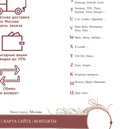
S
Samsung, Schardt, Scool
...
Teutonia, TFK, Thule,
T
Toyland, Travis Designs ...
U
U.D. Linden, Uppababy ...
Valco Baby, Vamvigvam,
V
Vitus, Voksi ...
W
Weelz, Weina, Welldon ...
X
X-Lander ...
Y
Y-SCOO, Yedoo ...
Z
Zizzz, Zooper ...
К
Капризун матрасы ...
Можга, Мороз Иванович
М
...
Ц
Царь Елка ...
Ваш город:
Москва
И
|
КАРТА САЙТА
|
КОНТАКТЫ