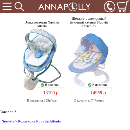
Шезлонг с электронной
Электрокачели Nuovita
функцией качания Nuovita
Attento
Attento А1
В наличии
В наличии
13199 р
14959 р
В кредит за 659р/мес
В кредит за 747р/мес
Товаров 2
Nuovita
>
Коллекция Nuovita Attento