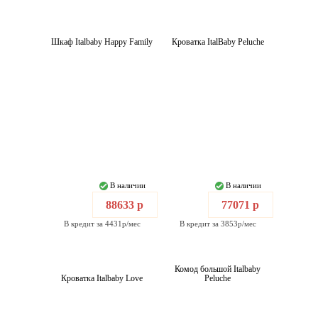
Шкаф Italbaby Happy Family
Кроватка ItalBaby Peluche
В наличии
В наличии
88633 р
77071 р
В кредит за 4431р/мес
В кредит за 3853р/мес
Комод большой Italbaby
Кроватка Italbaby Love
Peluche