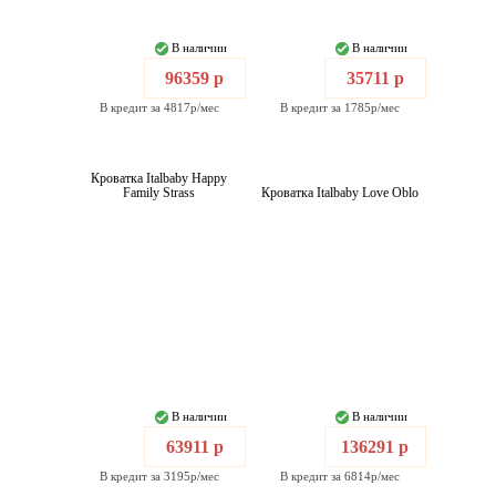
В наличии
В наличии
96359 р
35711 р
В кредит за 4817р/мес
В кредит за 1785р/мес
Кроватка Italbaby Happy
Family Strass
Кроватка Italbaby Love Oblo
В наличии
В наличии
63911 р
136291 р
В кредит за 3195р/мес
В кредит за 6814р/мес