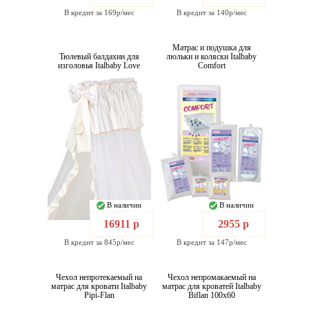
В кредит за 169р/мес
В кредит за 140р/мес
Матрас и подушка для
Тюлевый балдахин для
люльки и коляски Italbaby
изголовья Italbaby Love
Comfort
В наличии
В наличии
16911 р
2955 р
В кредит за 845р/мес
В кредит за 147р/мес
Чехол непротекаемый на
Чехол непромакаемый на
матрас для кровати Italbaby
матрас для кроватей Italbaby
Pipi-Flan
Biflan 100x60