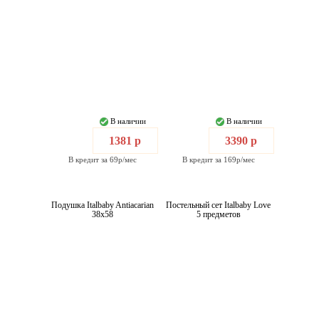
В наличии
В наличии
1381 р
3390 р
В кредит за 69р/мес
В кредит за 169р/мес
Подушка Italbaby Antiacarian
Постельный сет Italbaby Love
38x58
5 предметов