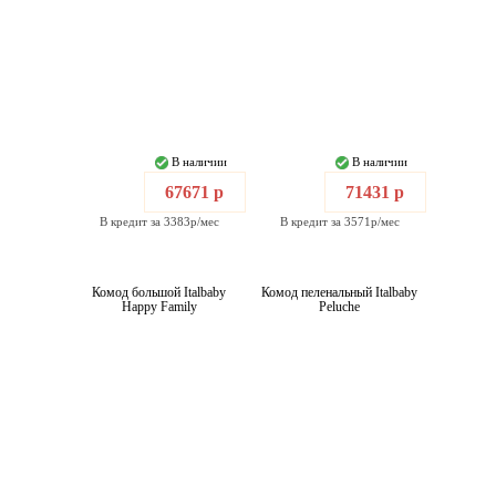
В наличии
В наличии
67671 р
71431 р
В кредит за 3383р/мес
В кредит за 3571р/мес
Комод большой Italbaby
Комод пеленальный Italbaby
Happy Family
Peluche