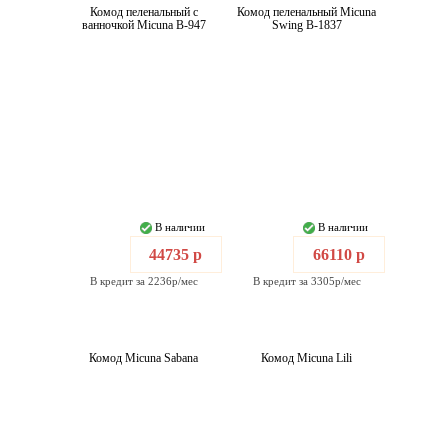
Комод пеленальный с
Комод пеленальный Micuna
ванночкой Micuna B-947
Swing B-1837
В наличии
В наличии
44735 р
66110 р
В кредит за 2236р/мес
В кредит за 3305р/мес
Комод Micuna Sabana
Комод Micuna Lili