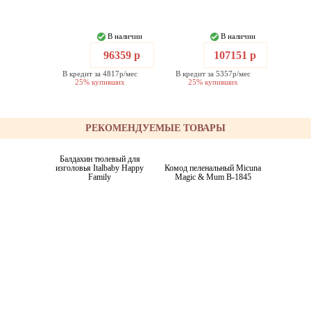
В наличии
В наличии
96359 р
107151 р
В кредит за 4817р/мес
В кредит за 5357р/мес
25% купивших
25% купивших
РЕКОМЕНДУЕМЫЕ ТОВАРЫ
Балдахин тюлевый для
изголовья Italbaby Happy
Комод пеленальный Micuna
Family
Magic & Mum B-1845