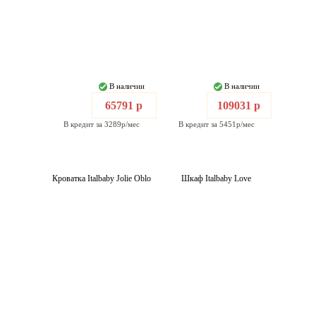
В наличии
В наличии
65791 р
109031 р
В кредит за 3289р/мес
В кредит за 5451р/мес
Кроватка Italbaby Jolie Oblo
Шкаф Italbaby Love