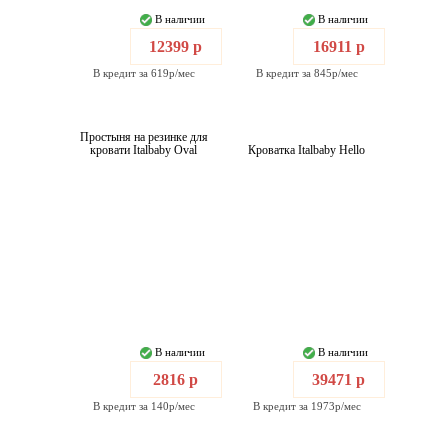
В наличии
В наличии
12399 р
16911 р
В кредит за 619р/мес
В кредит за 845р/мес
Простыня на резинке для
кровати Italbaby Oval
Кроватка Italbaby Hello
В наличии
В наличии
2816 р
39471 р
В кредит за 140р/мес
В кредит за 1973р/мес