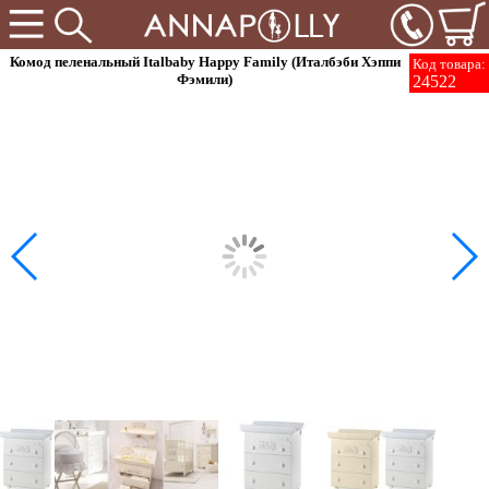
Комод пеленальный Italbaby Happy Family (Италбэби Хэппи
Код товара:
Фэмили)
24522