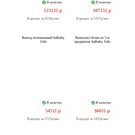
В наличии
В наличии
123131 р
107151 р
В кредит за 6156р/мес
В кредит за 5357р/мес
Комод пеленальный Italbaby
Комплект белья из 5-и
Jolie
предметов Italbaby Jolie
В наличии
В наличии
54511 р
36651 р
В кредит за 2725р/мес
В кредит за 1832р/мес