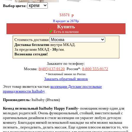
Выбор цвета:
53571
р
В кредит за 2678р
Купить
✓
Есть в наличии
Стоимость доставки
Доставка бесплатно
внутри МКАД.
За пределами МКАД -
30
р/км.
Возможна сегодня!
Закажите по телефону:
Москва:
8(495)137-9120
Россия*:
8-800 555-9172
* бесплатный звонок по России.
Заказать обратный звонок
Этот товар является частью
коллекции Детские постельные
принадлежности Italbaby
Производитель:
Italbaby (Италия)
Комод пеленальный Italbaby Happy Family
- помощник номер один для
молодых родителей. Очень функциональный, стойкий, вместительный с
оригинальным дизайном в стиле коллекции он украсит любую детскую
комнату. Благодаря мягкой пеленальной накладке на нём можно малыша
пеленать , переодевать, делать массаж. Еще одним плюсом является то, что
под пеленатором расположена ванночка для купания крохи анатомической