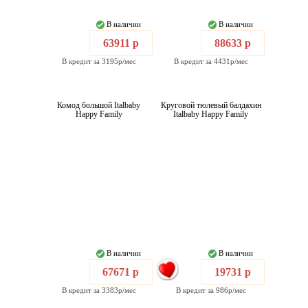
В наличии
В наличии
63911 р
88633 р
В кредит за 3195р/мес
В кредит за 4431р/мес
Комод большой Italbaby
Круговой тюлевый балдахин
Happy Family
Italbaby Happy Family
В наличии
В наличии
67671 р
19731 р
В кредит за 3383р/мес
В кредит за 986р/мес