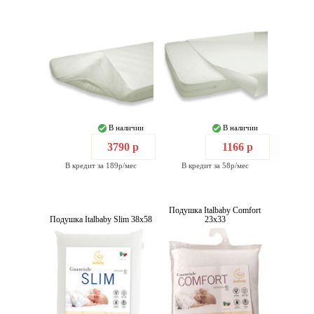
В наличии
В наличии
3790 р
1166 р
В кредит за 189р/мес
В кредит за 58р/мес
Подушка Italbaby Comfort
Подушка Italbaby Slim 38x58
23x33