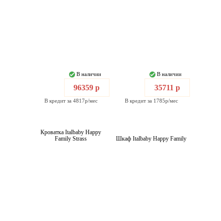
В наличии
В наличии
96359 р
35711 р
В кредит за 4817р/мес
В кредит за 1785р/мес
Кроватка Italbaby Happy
Family Strass
Шкаф Italbaby Happy Family