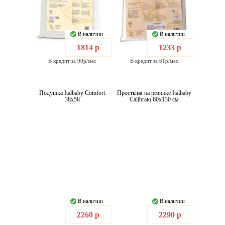
В наличии
В наличии
1814 р
1233 р
В кредит за 90р/мес
В кредит за 61р/мес
Подушка Italbaby Comfort
Простыня на резинке Italbaby
38x58
Calibrato 60x130 см
В наличии
В наличии
2260 р
2290 р