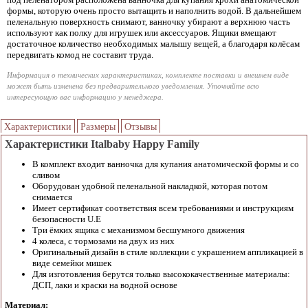
формы, которую очень просто вытащить и наполнить водой. В дальнейшем
пеленальную поверхность снимают, ванночку убирают а верхнюю часть
используют как полку для игрушек или аксессуаров. Ящики вмещают
достаточное количество необходимых малышу вещей, а благодаря колёсам
передвигать комод не составит труда.
Информация о технических характеристиках, комплекте поставки и внешнем виде
может быть изменена без предварительного уведомления. Уточняйте всю
интересующую вас информацию у менеджера.
Характеристики
Размеры
Отзывы
Характеристики Italbaby Happy Family
В комплект входит ванночка для купания анатомической формы и со
сливом
Оборудован удобной пеленальной накладкой, которая потом
снимается
Имеет сертификат соответствия всем требованиями и инструкциям
безопасности U.E
Три ёмких ящика с механизмом бесшумного движения
4 колеса, с тормозами на двух из них
Оригинальный дизайн в стиле коллекции с украшением аппликацией в
виде семейки мишек
Для изготовления берутся только высококачественные материалы:
ДСП, лаки и краски на водной основе
Материал: