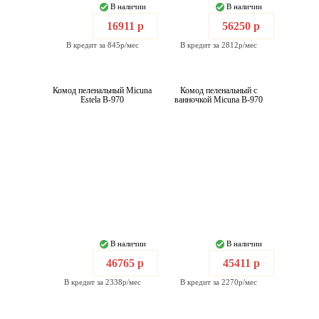
В наличии
В наличии
16911 р
56250 р
В кредит за 845р/мес
В кредит за 2812р/мес
Комод пеленальный Micuna
Комод пеленальный с
Estela B-970
ванночкой Micuna B-970
В наличии
В наличии
46765 р
45411 р
В кредит за 2338р/мес
В кредит за 2270р/мес