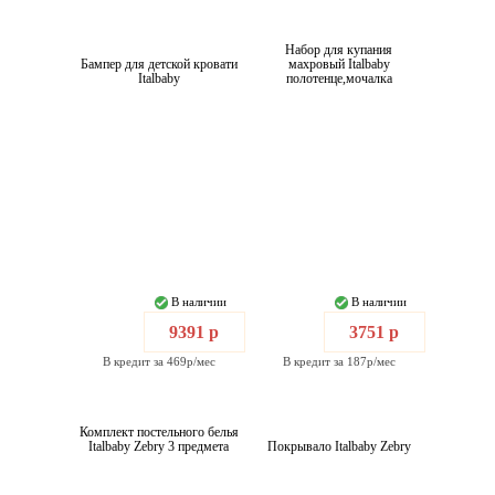
Набор для купания
Бампер для детской кровати
махровый Italbaby
Italbaby
полотенце,мочалка
В наличии
В наличии
9391 р
3751 р
В кредит за 469р/мес
В кредит за 187р/мес
Комплект постельного белья
Italbaby Zebry 3 предмета
Покрывало Italbaby Zebry