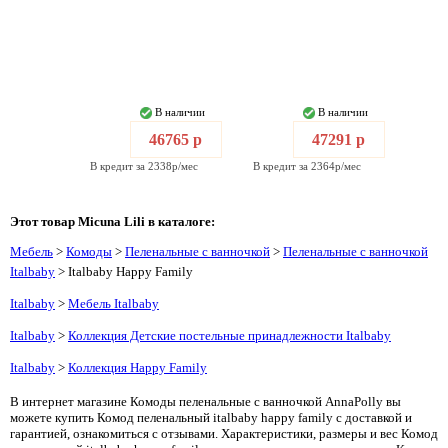
В наличии
В наличии
46765 р
47291 р
В кредит за 2338р/мес
В кредит за 2364р/мес
Этот товар Micuna Lili в каталоге:
Мебель
>
Комоды
>
Пеленальные с ванночкой
>
Пеленальные с ванночкой
Italbaby
> Italbaby Happy Family
Italbaby
>
Мебель Italbaby
Italbaby
>
Коллекция Детские постельные принадлежности Italbaby
Italbaby
>
Коллекция Happy Family
В интернет магазине Комоды пеленальные с ванночкой AnnaPolly вы
можете купить Комод пеленальный italbaby happy family с доставкой и
гарантией, ознакомиться с отзывами. Характеристики, размеры и вес Комод