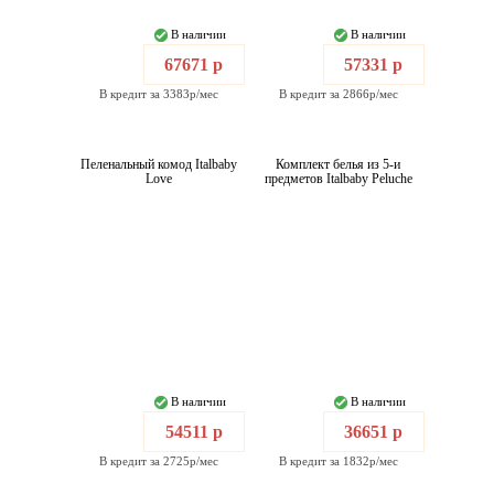
В наличии
В наличии
67671 р
57331 р
В кредит за 3383р/мес
В кредит за 2866р/мес
Пеленальный комод Italbaby
Комплект белья из 5-и
Love
предметов Italbaby Peluche
В наличии
В наличии
54511 р
36651 р
В кредит за 2725р/мес
В кредит за 1832р/мес