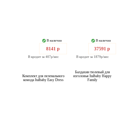
В наличии
В наличии
8141 р
37591 р
В кредит за 407р/мес
В кредит за 1879р/мес
Балдахин тюлевый для
Комплект для пеленального
изголовья Italbaby Happy
комода Italbaby Easy Dress
Family