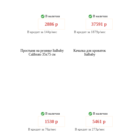
В наличии
В наличии
2886 р
37591 р
В кредит за 144р/мес
В кредит за 1879р/мес
Простыня на резинке Italbaby
Качалка для кроваток
Calibrato 35x75 см
Italbaby
В наличии
В наличии
1530 р
5461 р
В кредит за 76р/мес
В кредит за 273р/мес