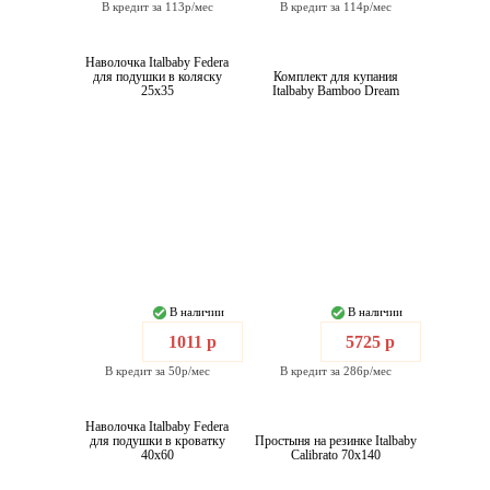
В кредит за 113р/мес
В кредит за 114р/мес
Наволочка Italbaby Federa
для подушки в коляску
Комплект для купания
25x35
Italbaby Bamboo Dream
В наличии
В наличии
1011 р
5725 р
В кредит за 50р/мес
В кредит за 286р/мес
Наволочка Italbaby Federa
для подушки в кроватку
Простыня на резинке Italbaby
40x60
Calibrato 70x140