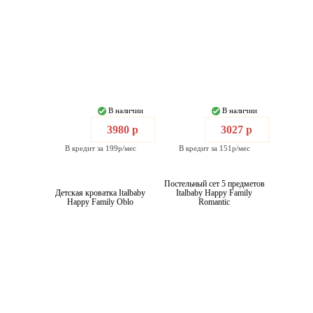
В наличии
В наличии
3980 р
3027 р
В кредит за 199р/мес
В кредит за 151р/мес
Постельный сет 5 предметов
Детская кроватка Italbaby
Italbaby Happy Family
Happy Family Oblo
Romantic