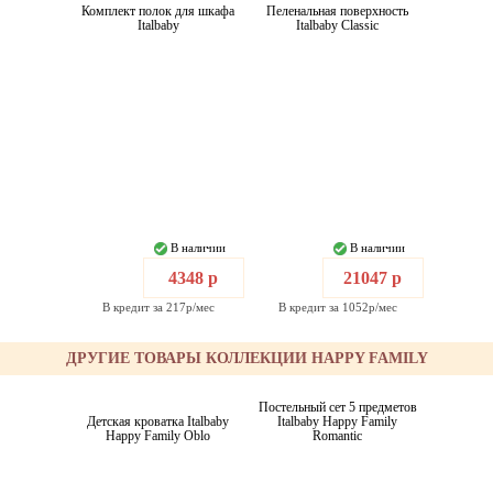
Комплект полок для шкафа
Пеленальная поверхность
Italbaby
Italbaby Classic
В наличии
В наличии
4348 р
21047 р
В кредит за 217р/мес
В кредит за 1052р/мес
ДРУГИЕ ТОВАРЫ КОЛЛЕКЦИИ HAPPY FAMILY
Постельный сет 5 предметов
Детская кроватка Italbaby
Italbaby Happy Family
Happy Family Oblo
Romantic