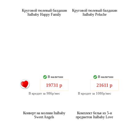
Круговой тюлевый балдахин
Круговой тюлевый балдахин
Italbaby Happy Family
Italbaby Peluche
В наличии
В наличии
19731 р
21611 р
В кредит за 986р/мес
В кредит за 1080р/мес
Конверт на молнии Italbaby
Комплект белья из 5-и
Sweet Angels
предметов Italbaby Love