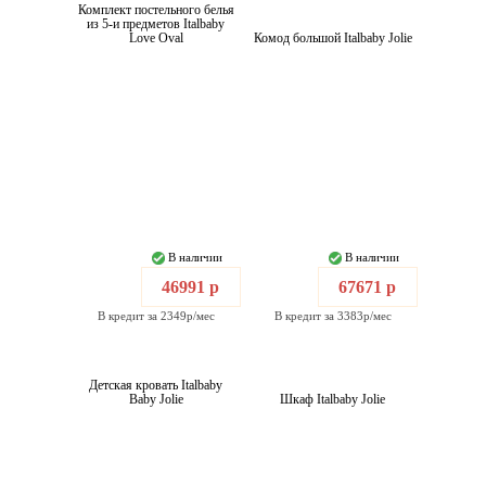
Комплект постельного белья
из 5-и предметов Italbaby
Love Oval
Комод большой Italbaby Jolie
В наличии
В наличии
46991 р
67671 р
В кредит за 2349р/мес
В кредит за 3383р/мес
Детская кровать Italbaby
Baby Jolie
Шкаф Italbaby Jolie