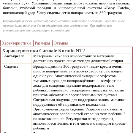
«маминых рук». Усиленная боковая защита обусловлена наличием высоких
боковин, глубокой посадки и инновационной системы «Baby Catch»,
поглощающей удар. Чашу сиденья легко поворачивать на 360 градусов.
Информация о технических характеристиках, комплекте поставки и внешнем виде
может быть изменена без предварительного уведомления. Уточняйте всю
интересующую вас информацию у менеджера.
Характеристики
Размеры
Отзывы
Характеристики Carmate Kurutto NT2
Автокресло
Материалы: чехол из износостойкого материала
достаточно просто снимается для деликатной стирки
Сиденье
Вращающаяся на 360 градусов «чаша» кресла очень
просто поворачивается в любую сторону с помощью
одной руки. Анатомический вкладыш с эффектом
«маминых рук» для новорождённого — комфортное
ложе для младенца идеально поддерживает тело
ребёнка, равномерно распределяет нагрузку, оставляя
при этом абсолютно расслабленными все суставы.
Специальная подушка для поддержки головы малыша:
поддерживает её в правильном положении.
Эргономичная форма сиденья. Разработана с учётом
анатомических особенностей строения тела ребёнка. 3
положения спинки. Регулировки легкодоступны,
выполняются плавно, в том числе и с сидящим в кресле
ребёнком