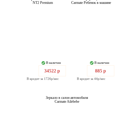
NT2 Premium
Carmate Ребенок в машине
В наличии
В наличии
34522 р
885 р
В кредит за 1726р/мес
В кредит за 44р/мес
Зеркало в салон автомобиля
Carmate Ailebebe