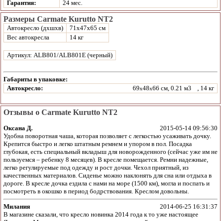
Гарантия:
24 мес.
Размеры Carmate Kurutto NT2
Автокресло (дхшхв)
71х47х65 см
Вес автокресла
14 кг
Артикул: ALB801/ALB801E (черный)
Габариты в упаковке:
Автокресло:
69
48
66 см, 0.21 м3
, 14 кг
x
x
Отзывы о Carmate Kurutto NT2
Оксана Д.
2015-05-14 09:56:30
Удобна поворотная чаша, которая позволяет с легкостью усаживать дочку.
Крепится быстро и легко штатным ремнем и упором в пол. Посадка
глубокая, есть специальный вкладыш для новорожденного (сейчас уже им не
пользуемся – ребенку 8 месяцев). В кресле помещается. Ремни надежные,
легко регулируемые под одежду и рост дочки. Чехол приятный, из
качественных материалов. Сиденье можно наклонять для сна или отдыха в
дороге. В кресле дочка ездила с нами на море (1500 км), могла и поспать и
посмотреть в окошко в период бодрствования. Креслом довольны.
Милания
2014-06-25 16:31:37
В магазине сказали, что кресло новинка 2014 года к то уже настоящее