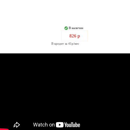
В наличии
826 р
В кредит за 41р/мес