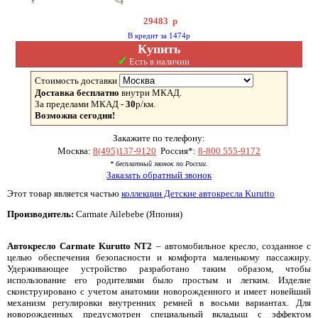
29483
р
В кредит за 1474р
Купить
✓
Есть в наличии
Стоимость доставки
Доставка бесплатно
внутри МКАД.
За пределами МКАД -
30
р/км.
Возможна сегодня!
Закажите по телефону:
Москва:
8(495)137-9120
Россия*:
8-800 555-9172
* бесплатный звонок по России.
Заказать обратный звонок
Этот товар является частью
коллекции Детские автокресла Kurutto
Производитель:
Carmate Ailebebe (Япония)
Автокресло Carmate Kurutto NT2
– автомобильное кресло, созданное с
целью обеспечения безопасности и комфорта маленькому пассажиру.
Удерживающее устройство разработано таким образом, чтобы
использование его родителями было простым и легким. Изделие
сконструировано с учетом анатомии новорожденного и имеет новейший
механизм регулировки внутренних ремней в восьми вариантах. Для
новорожденных предусмотрен специальный вкладыш с эффектом