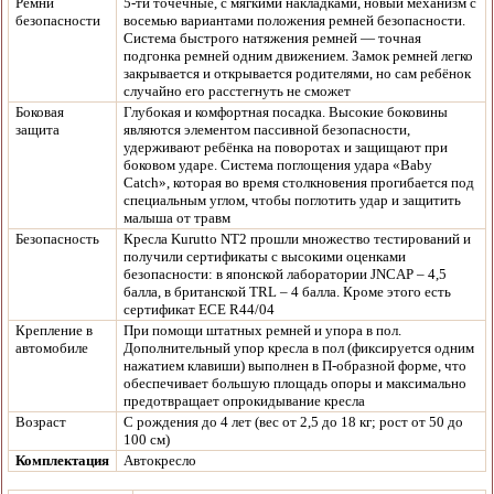
Ремни
5-ти точечные, с мягкими накладками, новый механизм с
безопасности
восемью вариантами положения ремней безопасности.
Система быстрого натяжения ремней — точная
подгонка ремней одним движением. Замок ремней легко
закрывается и открывается родителями, но сам ребёнок
случайно его расстегнуть не сможет
Боковая
Глубокая и комфортная посадка. Высокие боковины
защита
являются элементом пассивной безопасности,
удерживают ребёнка на поворотах и защищают при
боковом ударе. Система поглощения удара «Baby
Catch», которая во время столкновения прогибается под
специальным углом, чтобы поглотить удар и защитить
малыша от травм
Безопасность
Кресла Kurutto NT2 прошли множество тестирований и
получили сертификаты с высокими оценками
безопасности: в японской лаборатории JNCAP – 4,5
балла, в британской TRL – 4 балла. Кроме этого есть
сертификат ECE R44/04
Крепление в
При помощи штатных ремней и упора в пол.
автомобиле
Дополнительный упор кресла в пол (фиксируется одним
нажатием клавиши) выполнен в П-образной форме, что
обеспечивает большую площадь опоры и максимально
предотвращает опрокидывание кресла
Возраст
С рождения до 4 лет (вес от 2,5 до 18 кг; рост от 50 до
100 см)
Комплектация
Автокресло