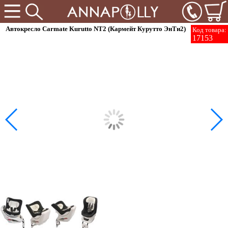
Автокресло Carmate Kurutto NT2 (Кармейт Курутто ЭнТи2)
Код товара:
17153