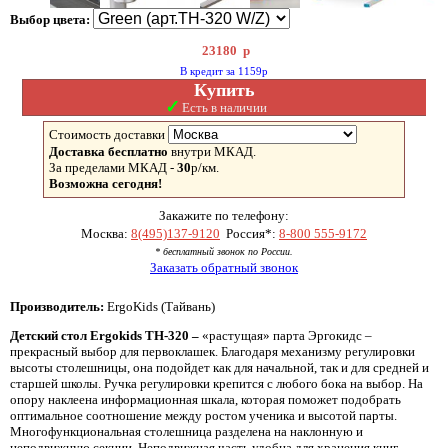
Выбор цвета:
23180
р
В кредит за 1159р
Купить
✓
Есть в наличии
Стоимость доставки
Доставка бесплатно
внутри МКАД.
За пределами МКАД -
30
р/км.
Возможна сегодня!
Закажите по телефону:
Москва:
8(495)137-9120
Россия*:
8-800 555-9172
* бесплатный звонок по России.
Заказать обратный звонок
Производитель:
ErgoKids (Тайвань)
Детский стол Ergokids TH-320 –
«растущая» парта Эргокидс –
прекрасный выбор для первоклашек. Благодаря механизму регулировки
высоты столешницы, она подойдет как для начальной, так и для средней и
старшей школы. Ручка регулировки крепится с любого бока на выбор. На
опору наклеена информационная шкала, которая поможет подобрать
оптимальное соотношение между ростом ученика и высотой парты.
Многофункциональная столешница разделена на наклонную и
неподвижную секции. Неподвижная часть удобна для хранения книг,