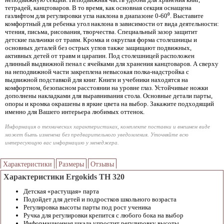
тетрадей, канцтоваров. В то время, как основная секция оснащена
газлифтом для регулировки угла наклона в диапазоне 0-60⁰. Выставите
комфортный для ребенка угол наклона в зависимости от вида деятельности:
чтения, письма, рисования, творчества. Специальный зазор защитит
детские пальчики от травм. Кромка и округлая форма столешницы и
основных деталей без острых углов также защищают подвижных,
активных детей от травм и царапин. Под столешницей расположен
длинный выдвижной пенал с ячейками для хранения канцтоваров. А сверху
на неподвижной части закреплена невысокая полка-надстройка с
выдвижной подставкой для книг. Книги и учебники находятся на
комфортном, безопасном расстоянии на уровне глаз. Устойчивые ножки
дополнены накладками для выравнивания стола. Основные детали парты,
опоры и кромка окрашены в яркие цвета на выбор. Закажите подходящий
именно для Вашего интерьера любимых оттенок.
Информация о технических характеристиках, комплекте поставки и внешнем виде
может быть изменена без предварительного уведомления. Уточняйте всю
интересующую вас информацию у менеджера.
Характеристики
Размеры
Отзывы
Характеристики Ergokids TH 320
Детская «растущая» парта
Подойдет для детей и подростков школьного возраста
Регулировка высоты парты под рост ученика
Ручка для регулировки крепится с любого бока на выбор
Информационная шкала упростит регулировку высоты