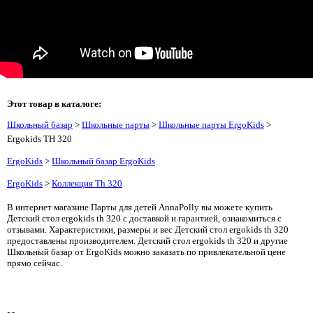
Этот товар в каталоге:
Школьный базар
>
Школьные парты
>
Школьные парты ErgoKids
>
Ergokids TH 320
ErgoKids
>
Школьный базар ErgoKids
ErgoKids
>
Коллекция Th 320
В интернет магазине Парты для детей AnnaPolly вы можете купить
Детский стол ergokids th 320 с доставкой и гарантией, ознакомиться с
отзывами. Характеристики, размеры и вес Детский стол ergokids th 320
предоставлены производителем. Детский стол ergokids th 320 и другие
Школьный базар от ErgoKids можно заказать по привлекательной цене
прямо сейчас.