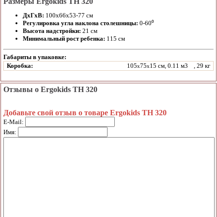
Размеры Ergokids TH 320
ДхГхВ:
100х66х53-77 см
Регулировка угла наклона столешницы:
0-60⁰
Высота надстройки:
21 см
Минимальный рост ребенка:
115 см
Габариты в упаковке:
Коробка:
105
75
15 см, 0.11 м3
, 29 кг
x
x
Отзывы о Ergokids TH 320
Добавьте свой отзыв о товаре Ergokids TH 320
E-Mail:
Имя: