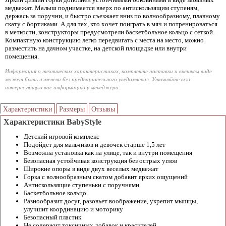
медвежат. Малыш поднимается вверх по антискользящим ступеням,
держась за поручни, и быстро съезжает вниз по волнообразному, плавному
скату с бортиками. А для тех, кто хочет поиграть в мяч и потренироваться
в меткости, конструкторы предусмотрели баскетбольное кольцо с сеткой.
Компактную конструкцию легко передвигать с места на место, можно
разместить на дачном участке, на детской площадке или внутри
помещения.
Информация о технических характеристиках, комплекте поставки и внешнем виде
может быть изменена без предварительного уведомления. Уточняйте всю
интересующую вас информацию у менеджера.
Характеристики
Размеры
Отзывы
Характеристики BabyStyle
Детский игровой комплекс
Подойдет для мальчиков и девочек старше 1,5 лет
Возможна установка как на улице, так и внутри помещения
Безопасная устойчивая конструкция без острых углов
Широкие опоры в виде двух веселых медвежат
Горка с волнообразным скатом добавит ярких ощущений
Антискользящие ступеньки с поручнями
Баскетбольное кольцо
Разнообразит досуг, разовьет воображение, укрепит мышцы,
улучшит координацию и моторику
Безопасный пластик
Не содержит токсичных добавок и красителей