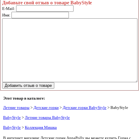
Добавьте свой отзыв о товаре BabyStyle
E-Mail:
Имя:
Этот товар в каталоге:
Летние товары
>
Детские горки
>
Детские горки BabyStyle
> BabyStyle
BabyStyle
>
Летние товары BabyStyle
BabyStyle
>
Коллекция Мишка
В интернет магазине Детские горки AnnaPolly вы можете купить Горка с