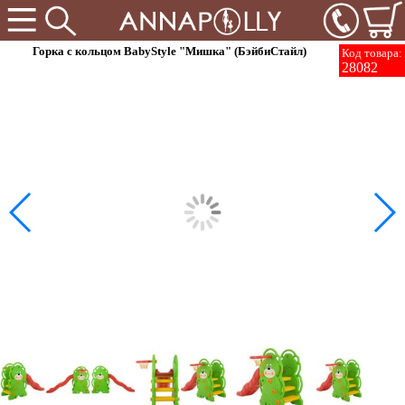
Горка с кольцом BabyStyle "Мишка" (БэйбиСтайл)
Код товара:
28082