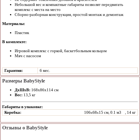
Небольшой вес и компактные габариты позволят передвигать
комплекс с места на место
Сборно-разборная конструкция, простой монтаж и демонтаж
Материалы:
Пластик
В комплекте:
Игровой комплекс с горкой, баскетбольным кольцом
Мяч с насосом
Гарантия:
6 мес.
Размеры BabyStyle
ДхШхВ:
168х86х114 см
Вес:
13,5 кг
Габариты в упаковке:
Коробка:
106
68
15 см, 0.1 м3
, 14 кг
x
x
Отзывы о BabyStyle