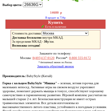
Выбор цвета:
14680
р
В кредит за 734р
Купить
✓
Есть в наличии
Стоимость доставки
Доставка бесплатно
внутри МКАД.
За пределами МКАД -
30
р/км.
Возможна сегодня!
Закажите по телефону:
Москва:
8(495)137-9120
Россия*:
8-800 555-9172
* бесплатный звонок по России.
Заказать обратный звонок
Производитель:
BabyStyle (Китай)
Горка с кольцом BabyStyle "Мишка" –
зеленая, летняя горочка для
маленьких непосед. Активные игры на свежем воздухе укрепляют
здоровье, помогают держать мышцы в тонусе, способствуют хорошему
самочувствию и гармоничному развитию. Игровой комплекс рассчитан на
малышей старше 2-х лет. Безопасная конструкция не имеет острых
травмоопасных элементов. Все детали изготовлены из
высококачественного литого пластика, устойчивого к погодным условиям.
Яркий дизайн горки дополнен устойчивыми боковинами в виде забавных