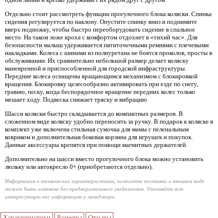
Отдельно стоит рассмотреть функции прогулочного блока коляски. Спинка
сидения регулируется по наклону. Опустите спинку вниз и поднимите
вверх подножку, чтобы быстро переоборудовать сидение в спальное
место. На таком ложе кроха с комфортом отдохнет в «тихий час». Для
безопасности малыш удерживается пятиточечными ремнями с плечевыми
накладками. Колеса с шинами из полиуретана не боятся проколов, просты в
обслуживании. Их сравнительно небольшой размер делает коляску
маневренной и приспособленной для городской инфраструктуры.
Передние колеса оснащены вращающимся механизмом с блокировкой
вращения. Блокировку целесообразно активировать при езде по снегу,
гравию, песку, когда беспорядочное вращение передних колес только
мешает ходу. Подвеска снижает тряску и вибрацию.
Шасси коляски быстро складывается до компактных размеров. В
сложенном виде коляску удобно переносить за ручку. В подарок к коляске в
комплект уже включена стильная сумочка для мамы с пеленальным
ковриком и дополнительная боковая корзина для игрушек и покупок.
Данные аксессуары крепятся при помощи магнитных держателей.
Дополнительно на шасси вместо прогулочного блока можно установить
люльку или автокресло 0+ (приобретаются отдельно).
Информация о технических характеристиках, комплекте поставки и внешнем виде
может быть изменена без предварительного уведомления. Уточняйте всю
интересующую вас информацию у менеджера.
Характеристики
Размеры
Отзывы