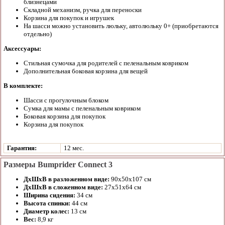
близнецами
Складной механизм, ручка для переноски
Корзина для покупок и игрушек
На шасси можно установить люльку, автолюльку 0+ (приобретаются
отдельно)
Аксессуары:
Стильная сумочка для родителей с пеленальным ковриком
Дополнительная боковая корзина для вещей
В комплекте:
Шасси с прогулочным блоком
Сумка для мамы с пеленальным ковриком
Боковая корзина для покупок
Корзина для покупок
Гарантия:
12 мес.
Размеры Bumprider Connect 3
ДхШхВ в разложенном виде:
90х50х107 см
ДхШхВ в сложенном виде:
27х51х64 см
Ширина сидения:
34 см
Высота спинки:
44 см
Диаметр колес:
13 см
Вес:
8,9 кг