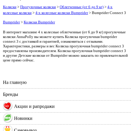
Коляски
>
Прогулочные коляски
>
Облегченные (от 6 до 9 кг)
>
4-х
колесные коляски
>
4-х колесные коляски Bumprider
> Bumprider Connect 3
Bumprider
>
Коляски Bumprider
В интернет магазине 4 х колесные облегченные (от 6 до 9 кг) прогулочные
коляски AnnaPolly вы можете купить Коляска прогулочная bumprider
connect 3 с доставкой и гарантией, ознакомиться с отзывами.
Характеристики, размеры и вес Коляска прогулочная bumprider connect 3
предоставлены производителем. Коляска прогулочная bumprider connect 3
и другие Детские коляски от Bumprider можно заказать по привлекательной
цене прямо сейчас.
На главную
Бренды
%
Акции и рапродажи
Новинки
Самовывоз