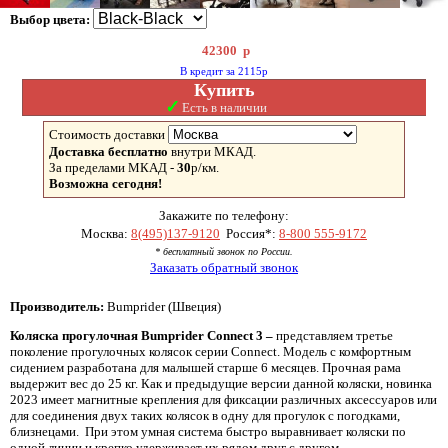
Выбор цвета:
42300
р
В кредит за 2115р
Купить
✓
Есть в наличии
Стоимость доставки
Доставка бесплатно
внутри МКАД.
За пределами МКАД -
30
р/км.
Возможна сегодня!
Закажите по телефону:
Москва:
8(495)137-9120
Россия*:
8-800 555-9172
* бесплатный звонок по России.
Заказать обратный звонок
Производитель:
Bumprider (Швеция)
Коляска прогулочная Bumprider Connect 3 –
представляем третье
поколение прогулочных колясок серии Connect. Модель с комфортным
сидением разработана для малышей старше 6 месяцев. Прочная рама
выдержит вес до 25 кг. Как и предыдущие версии данной коляски, новинка
2023 имеет магнитные крепления для фиксации различных аксессуаров или
для соединения двух таких колясок в одну для прогулок с погодками,
близнецами. При этом умная система быстро выравнивает коляски по
одной линии и крепко удерживает их рядом друг с другом.