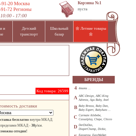
Корзина
№1
-91-20
Москва
-91-72
Регионы
пуста
10:00 - 17:00
и и
Детский
Школьный
🌼 Летние товары
ие
транспорт
базар
🌼
БРЕНДЫ
4
4moms ...
Код товара:
26599
ABC-Design, ABC-King
A
Advesta, Agu Baby, Anel
...
тоимость доставки
Baby Brezza, Baby Dan,
B
Baby Expert, BabyAuto ...
Carmate Ailebebe,
C
ставка бесплатно
внутри МКАД.
Casualplay, Chepe, Chicco
...
 пределами МКАД -
30
р/км.
DerDieDas,
D
DiaperChamp, Dickie,
зможна сегодня!
Diono, DOHANY ...
Easygrow, EasyWalker,