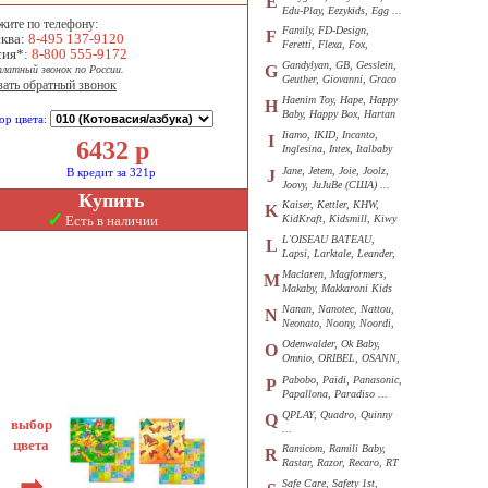
E
Edu-Play, Eezykids, Egg ...
жите по телефону:
Family, FD-Design,
F
ква:
8-495 137-9120
Feretti, Flexa, Fox,
сия*:
8-800 555-9172
Funkids ...
Gandylyan, GB, Gesslein,
G
платный звонок по России.
Geuther, Giovanni, Graco
зать обратный звонок
...
Haenim Toy, Hape, Happy
H
Baby, Happy Box, Hartan
ор цвета:
...
Iiamo, IKID, Incanto,
I
6432
р
Inglesina, Intex, Italbaby
...
Jane, Jetem, Joie, Joolz,
В кредит за 321р
J
Joovy, JuJuBe (США) ...
Купить
Kaiser, Kettler, KHW,
K
✓
Есть в наличии
KidKraft, Kidsmill, Kiwy
...
L'OISEAU BATEAU,
L
Lapsi, Larktale, Leander,
Loon ...
Maclaren, Magformers,
M
Makaby, Makkaroni Kids
...
Nanan, Nanotec, Nattou,
N
Neonato, Noony, Noordi,
Nuk ...
Odenwalder, Ok Baby,
O
Omnio, ORIBEL, OSANN,
Oyster ...
Pabobo, Paidi, Panasonic,
P
Papallona, Paradiso ...
QPLAY, Quadro, Quinny
Q
выбор
...
цвета
Ramicom, Ramili Baby,
R
Rastar, Razor, Recaro, RT
...
➡
Safe Care, Safety 1st,