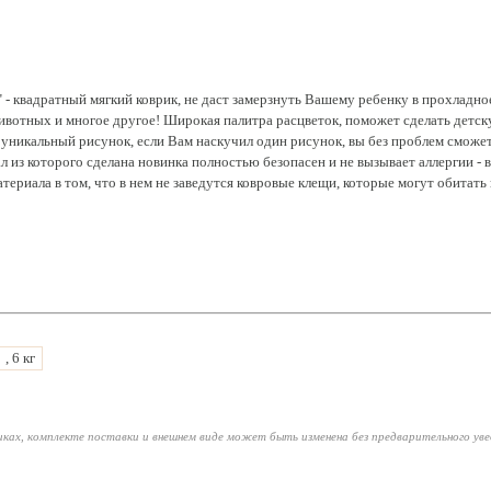
" - квадратный мягкий коврик, не даст замерзнуть Вашему ребенку в прохладное
ивотных и многое другое! Широкая палитра расцветок, поможет сделать детс
 уникальный рисунок, если Вам наскучил один рисунок, вы без проблем сможет
 из которого сделана новинка полностью безопасен и не вызывает аллергии - 
териала в том, что в нем не заведутся ковровые клещи, которые могут обитать 
, 6 кг
ках, комплекте поставки и внешнем виде может быть изменена без предварительного ув