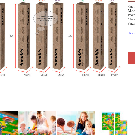
Зака
Мос
Рос
* бес
Зака
Выб