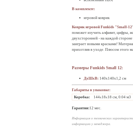
В комплекте:
игровой коврик
Коврик игровой Funkids "Small-12
поможет изучить алфавит, цифры, ж
двухсторонней - на каждой стороне
заиграет новыми красками! Материал
прихотлив в уходе. Плюсом этого ма
Размеры Funkids Small 12:
ДхШхВ:
140х140х1,2 см
Габариты в упаковке:
Коробка:
144
18
18 см, 0.04 м3
x
x
Гарантия:
12 мес.
Информация о технических характеристи
информацию у менеджера.