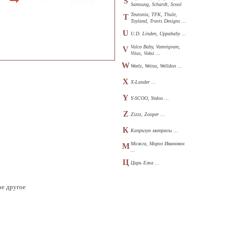
S
Samsung, Schardt, Scool
...
Teutonia, TFK, Thule,
T
Toyland, Travis Designs ...
U
U.D. Linden, Uppababy ...
Valco Baby, Vamvigvam,
V
Vitus, Voksi ...
W
Weelz, Weina, Welldon ...
X
X-Lander ...
Y
Y-SCOO, Yedoo ...
Z
Zizzz, Zooper ...
К
Капризун матрасы ...
Можга, Мороз Иванович
М
...
Ц
Царь Елка ...
ое другое