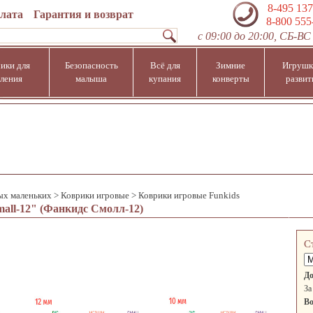
8-495 137
плата
Гарантия и возврат
8-800 555
с 09:00 до 20:00, СБ-ВС 
ики для
Безопасность
Всё для
Зимние
Игрушк
ления
малыша
купания
конверты
развит
ых маленьких
>
Коврики игровые
>
Коврики игровые Funkids
all-12" (Фанкидс Смолл-12)
С
До
За
Во