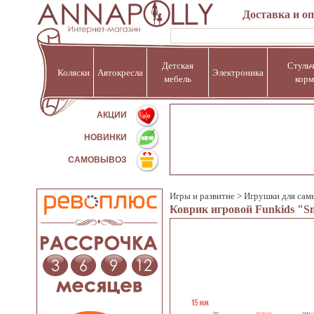
Доставка и о
Детская
Стульч
Коляски
Автокресла
Электроника
мебель
корм
%
АКЦИИ
НОВИНКИ
САМОВЫВОЗ
Игры и развитие
>
Игрушки для сам
Коврик игровой Funkids "Sm