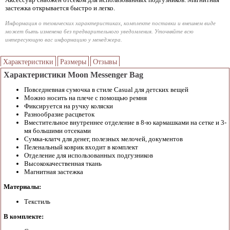
застежка открывается быстро и легко.
Информация о технических характеристиках, комплекте поставки и внешнем виде
может быть изменена без предварительного уведомления. Уточняйте всю
интересующую вас информацию у менеджера.
Характеристики
Размеры
Отзывы
Характеристики Moon Messenger Bag
Повседневная сумочка в стиле Casual для детских вещей
Можно носить на плече с помощью ремня
Фиксируется на ручку коляски
Разнообразие расцветок
Вместительное внутреннее отделение в 8-ю кармашками на сетке и 3-
мя большими отсеками
Сумка-клатч для денег, полезных мелочей, документов
Пеленальный коврик входит в комплект
Отделение для использованных подгузников
Высококачественная ткань
Магнитная застежка
Материалы:
Текстиль
В комплекте: