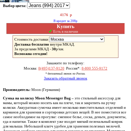
Выбор цвета:
4176
р
В кредит за 208р
Купить
✓
Есть в наличии
Стоимость доставки
Доставка бесплатно
внутри МКАД.
За пределами МКАД -
30
р/км.
Возможна сегодня!
Закажите по телефону:
Москва:
8(495)137-9120
Россия*:
8-800 555-9172
* бесплатный звонок по России.
Заказать обратный звонок
Производитель:
Moon (Германия)
Сумка на коляску
Moon
Messenger
Bag –
это стильный аксессуар для
мамы, который можно носить как на плече, так и закрепить на ручку
коляски. Аккуратная сумочка имеет несколько вместительных отделений и
карманов для хранения и сортировки детских вещей. В нее поместится все
самое необходимое на прогулке: сменное белье, соска, деньги, документы,
еда и напитки. Также в комплект уже входит мягкий пеленальный коврик
для малыша. Небольшой клатч удобен для хранения полезных мелочей.
Аксессуар снабжен отсеком для использованных подгузников. Магнитная