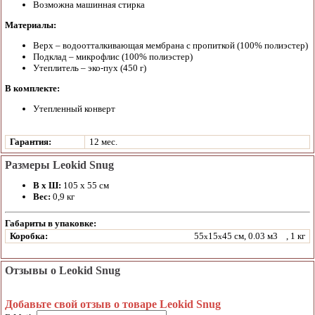
Возможна машинная стирка
Материалы:
Верх – водоотталкивающая мембрана с пропиткой (100% полиэстер)
Подклад – микрофлис (100% полиэстер)
Утеплитель – эко-пух (450 г)
В комплекте:
Утепленный конверт
Гарантия:
12 мес.
Размеры Leokid Snug
В х Ш:
105 х 55 см
Вес:
0,9 кг
Габариты в упаковке:
Коробка:
55
15
45 см, 0.03 м3
, 1 кг
x
x
Отзывы о Leokid Snug
Добавьте свой отзыв о товаре Leokid Snug