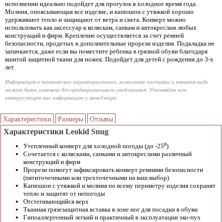
исполнении идеально подойдет для прогулок в холодное время года.
Молния, опоясывающая все изделие, и капюшон с утяжкой хорошо
удерживают тепло и защищают от ветра и снега. Конверт можно
использовать как аксессуар к коляскам, санкам и автокреслам любых
конструкций и фирм. Крепление осуществляется за счет ремней
безопасности, продетых в дополнительные прорези изделия. Подкладка не
запачкается, даже если вы поместите ребенка в грязной обуви благодаря
вшитой защитной ткани для ножек. Подойдет для детей с рождения до 3-х
лет.
Информация о технических характеристиках, комплекте поставки и внешнем виде
может быть изменена без предварительного уведомления. Уточняйте всю
интересующую вас информацию у менеджера.
Характеристики
Размеры
Отзывы
Характеристики Leokid Snug
Утепленный конверт для холодной погоды (до -25⁰)
Сочетается с колясками, санками и автокреслами различный
конструкций и фирм
Прорези помогут зафиксировать конверт ремнями безопасности
(пятиточечными или трехточечными на ваш выбор)
Капюшон с утяжкой и молния по всему периметру изделия сохранят
тепло и защитят от непогоды
Отстегивающийся верх
Тканная грязезащитная вставка в зоне ног для посадки в обуви
Гипоаллергенный легкий и практичный в эксплуатации эко-пух