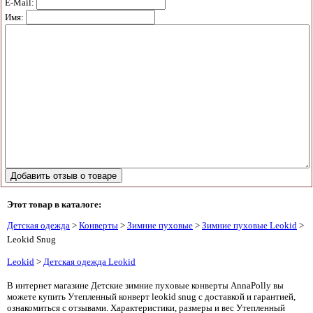
E-Mail:
Имя:
Этот товар в каталоге:
Детская одежда
>
Конверты
>
Зимние пуховые
>
Зимние пуховые Leokid
>
Leokid Snug
Leokid
>
Детская одежда Leokid
В интернет магазине Детские зимние пуховые конверты AnnaPolly вы
можете купить Утепленный конверт leokid snug с доставкой и гарантией,
ознакомиться с отзывами. Характеристики, размеры и вес Утепленный