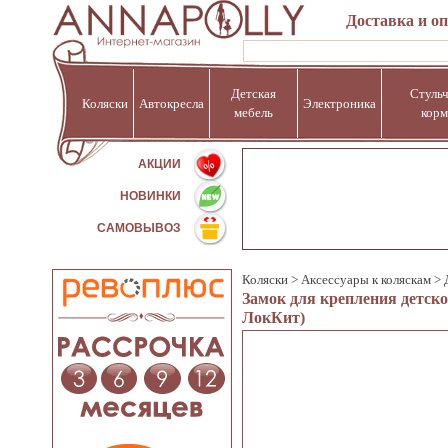
Доставка и о
Детская
Стульч
Коляски
Автокресла
Электроника
мебель
корм
%
АКЦИИ
НОВИНКИ
САМОВЫВОЗ
Коляски
>
Аксессуары к коляскам
>
Замок для крепления детско
ЛокКит)