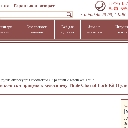
8-495 137
плата
Гарантия и возврат
8-800 555
с 09:00 до 20:00, СБ-ВС 
ики для
Безопасность
Всё для
Зимние
Игрушк
ления
малыша
купания
конверты
развит
Другие аксессуары к коляскам
>
Крепежи
>
Крепежи Thule
й коляски-прицепа к велосипеду Thule Chariot Lock Kit (Тул
С
До
За