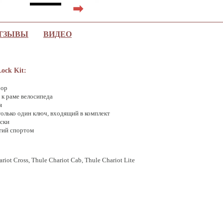
➡
ТЗЫВЫ
ВИДЕО
ock Kit:
бор
 к раме велосипеда
я
олько один ключ, входящий в комплект
ски
ятий спортом
riot Cross, Thule Chariot Cab, Thule Chariot Lite