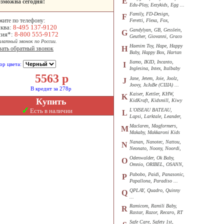
E
зможна сегодня!
Edu-Play, Eezykids, Egg ...
Family, FD-Design,
F
жите по телефону:
Feretti, Flexa, Fox,
ква:
8-495 137-9120
Funkids ...
Gandylyan, GB, Gesslein,
G
сия*:
8-800 555-9172
Geuther, Giovanni, Graco
платный звонок по России.
...
Haenim Toy, Hape, Happy
H
зать обратный звонок
Baby, Happy Box, Hartan
...
Iiamo, IKID, Incanto,
I
ор цвета:
Inglesina, Intex, Italbaby
5563
р
...
Jane, Jetem, Joie, Joolz,
J
Joovy, JuJuBe (США) ...
В кредит за 278р
Kaiser, Kettler, KHW,
K
Купить
KidKraft, Kidsmill, Kiwy
...
✓
Есть в наличии
L'OISEAU BATEAU,
L
Lapsi, Larktale, Leander,
Loon ...
Maclaren, Magformers,
M
Makaby, Makkaroni Kids
...
Nanan, Nanotec, Nattou,
N
Neonato, Noony, Noordi,
Nuk ...
Odenwalder, Ok Baby,
O
Omnio, ORIBEL, OSANN,
Oyster ...
Pabobo, Paidi, Panasonic,
P
Papallona, Paradiso ...
QPLAY, Quadro, Quinny
Q
...
Ramicom, Ramili Baby,
R
Rastar, Razor, Recaro, RT
...
Safe Care, Safety 1st,