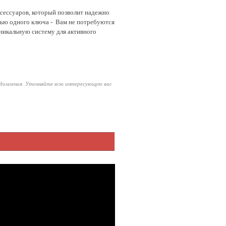
ксессуаров, который позволит надежно
щью одного ключа - Вам не потребуются
никальную систему для активного
едомления. Уточняйте всю интересующую вас