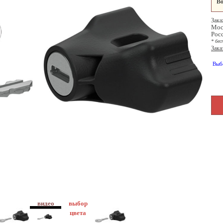
Во
Зака
Мос
Рос
* бес
Зака
Выб
выбор
цвета