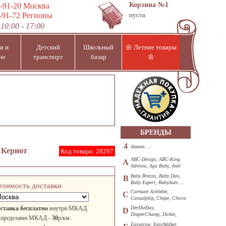
Корзина
№1
-91-20
Москва
-91-72
Регионы
пуста
10:00 - 17:00
и и
Детский
Школьный
🌼 Летние товары
ие
транспорт
базар
🌼
БРЕНДЫ
4
4moms ...
и Кериот
Код товара:
28297
ABC-Design, ABC-King
A
Advesta, Agu Baby, Anel
...
Baby Brezza, Baby Dan,
B
Baby Expert, BabyAuto ...
тоимость доставки
Carmate Ailebebe,
C
Casualplay, Chepe, Chicco
...
ставка бесплатно
внутри МКАД.
DerDieDas,
D
DiaperChamp, Dickie,
 пределами МКАД -
30
р/км.
Diono, DOHANY ...
Easygrow, EasyWalker,