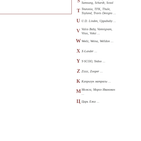
S
Samsung, Schardt, Scool
...
Teutonia, TFK, Thule,
T
Toyland, Travis Designs ...
U
U.D. Linden, Uppababy ...
Valco Baby, Vamvigvam,
V
Vitus, Voksi ...
W
Weelz, Weina, Welldon ...
X
X-Lander ...
Y
Y-SCOO, Yedoo ...
Z
Zizzz, Zooper ...
К
Капризун матрасы ...
Можга, Мороз Иванович
М
...
Ц
Царь Елка ...