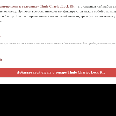
ски-прицепа к велосипеду
Thule
Chariot
Lock
Kit –
это специальный набор а
 велосипеду. При этом все основные детали фиксируются между собой с помо
 и быстро Вы расширите возможности своей коляски, трансформировав ее в у
м.
:
ках, комплекте поставки и внешнем виде может быть изменена без предварительного ув
it
Добавьте свой отзыв о товаре Thule Chariot Lock Kit