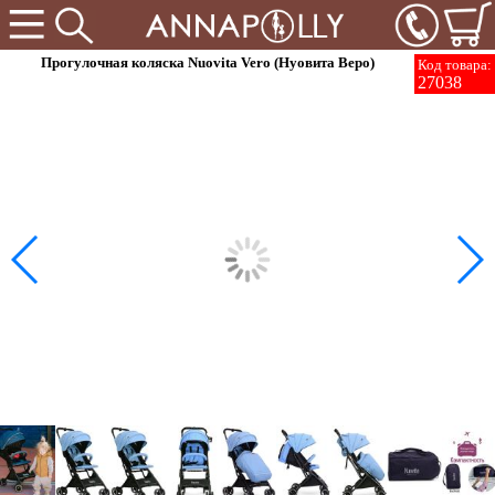
Прогулочная коляска Nuovita Vero (Нуовита Веро)
Код товара:
27038