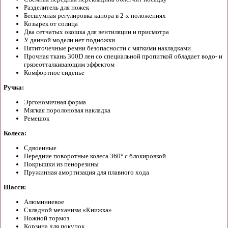
Разделитель для ножек
Бесшумная регулировка капора в 2-х положениях
Козырек от солнца
Два сетчатых окошка для вентиляции и присмотра
У данной модели нет подножки
Пятиточечные ремни безопасности с мягкими накладками
Прочная ткань 300D лен со специальной пропиткой обладает водо- и
грязеотталкивающим эффектом
Комфортное сиденье
Ручка:
Эргономичная форма
Мягкая поролоновая накладка
Ремешок
Колеса:
Сдвоенные
Передние поворотные колеса 360° с блокировкой
Покрышки из пенорезины
Пружинная амортизация для плавного хода
Шасси:
Алюминиевое
Складной механизм «Книжка»
Ножной тормоз
Корзина для покупок