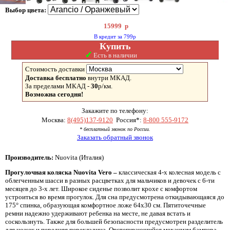
Выбор цвета:
15999
р
В кредит за 799р
Купить
✓
Есть в наличии
Стоимость доставки
Доставка бесплатно
внутри МКАД.
За пределами МКАД -
30
р/км.
Возможна сегодня!
Закажите по телефону:
Москва:
8(495)137-9120
Россия*:
8-800 555-9172
* бесплатный звонок по России.
Заказать обратный звонок
Производитель:
Nuovita (Италия)
Прогулочная коляска
Nuovita
Vero –
классическая 4-х колесная модель с
облегченным шасси в разных расцветках для мальчиков и девочек с 6-ти
месяцев до 3-х лет. Широкое сиденье позволит крохе с комфортом
устроиться во время прогулок. Для сна предусмотрена откидывающаяся до
175° спинка, образующая комфортное ложе 64х30 см. Пятиточечные
ремни надежно удерживают ребенка на месте, не давая встать и
соскользнуть. Также для большей безопасности предусмотрен разделитель
для ножек и передняя перекладина. Отстегивающийся механизм бампера