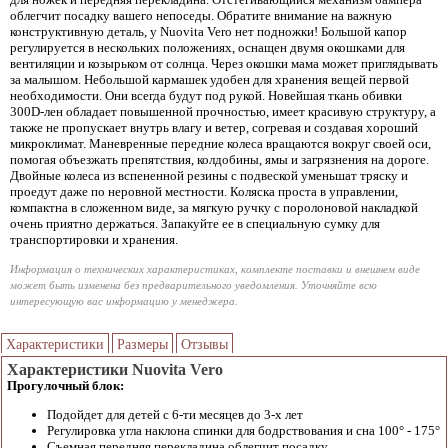
облегчит посадку вашего непоседы. Обратите внимание на важную
конструктивную деталь, у Nuovita Vero нет подножки! Большой капор
регулируется в нескольких положениях, оснащен двумя окошками для
вентиляции и козырьком от солнца. Через окошки мама может приглядывать
за малышом. Небольшой кармашек удобен для хранения вещей первой
необходимости. Они всегда будут под рукой. Новейшая ткань обивки
300D-лен обладает повышенной прочностью, имеет красивую структуру, а
также не пропускает внутрь влагу и ветер, согревая и создавая хороший
микроклимат. Маневренные передние колеса вращаются вокруг своей оси,
помогая объезжать препятствия, колдобины, ямы и загрязнения на дороге.
Двойные колеса из вспененной резины с подвеской уменьшат тряску и
проедут даже по неровной местности. Коляска проста в управлении,
компактна в сложенном виде, за мягкую ручку с поролоновой накладкой
очень приятно держаться. Запакуйте ее в специальную сумку для
транспортировки и хранения.
Информация о технических характеристиках, комплекте поставки и внешнем виде
может быть изменена без предварительного уведомления. Уточняйте всю
интересующую вас информацию у менеджера.
Характеристики
Размеры
Отзывы
Характеристики Nuovita Vero
Прогулочный блок:
Подойдет для детей с 6-ти месяцев до 3-х лет
Регулировка угла наклона спинки для бодрствования и сна 100° - 175°
Съемная передняя перекладина облегчит посадку