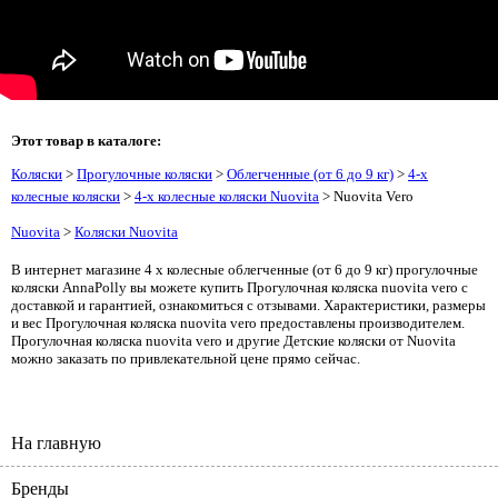
Этот товар в каталоге:
Коляски
>
Прогулочные коляски
>
Облегченные (от 6 до 9 кг)
>
4-х
колесные коляски
>
4-х колесные коляски Nuovita
> Nuovita Vero
Nuovita
>
Коляски Nuovita
В интернет магазине 4 х колесные облегченные (от 6 до 9 кг) прогулочные
коляски AnnaPolly вы можете купить Прогулочная коляска nuovita vero с
доставкой и гарантией, ознакомиться с отзывами. Характеристики, размеры
и вес Прогулочная коляска nuovita vero предоставлены производителем.
Прогулочная коляска nuovita vero и другие Детские коляски от Nuovita
можно заказать по привлекательной цене прямо сейчас.
На главную
Бренды