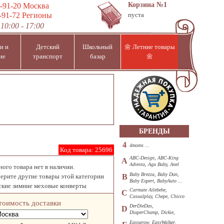
Корзина
№1
-91-20
Москва
-91-72
Регионы
пуста
10:00 - 17:00
и и
Детский
Школьный
🌼 Летние товары
ие
транспорт
базар
🌼
БРЕНДЫ
4
4moms ...
Код товара:
25696
ABC-Design, ABC-King
A
Advesta, Agu Baby, Anel
ого товара нет в наличии.
...
Baby Brezza, Baby Dan,
ерите другие товары этой категории
B
Baby Expert, BabyAuto ...
ские зимние меховые конверты
Carmate Ailebebe,
C
Casualplay, Chepe, Chicco
тоимость доставки
...
DerDieDas,
D
DiaperChamp, Dickie,
Diono, DOHANY ...
Easygrow, EasyWalker,