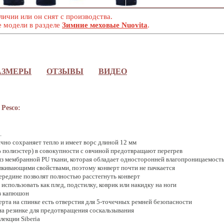
личии или он снят с производства.
е модели в разделе
Зимние меховые Nuovita
.
АЗМЕРЫ
ОТЗЫВЫ
ВИДЕО
 Pesco:
.
чно сохраняет тепло и имеет ворс длиной 12 мм
 полиэстер) в совокупности с овчиной предотвращают перегрев
из мембранной PU ткани, которая обладает односторонней влагопроницаемост
лкивающими свойствами, поэтому конверт почти не пачкается
ередине позволят полностью расстегнуть конверт
использовать как плед, подстилку, коврик или накидку на ноги
 в капюшон
ерта на спинке есть отверстия для 5-точечных ремней безопасности
на резинке для предотвращения соскальзывания
лекции Siberia