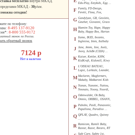
E
ставка бесплатно
внутри МКАД.
Edu-Play, Eezykids, Egg ...
 пределами МКАД -
30
р/км.
Family, FD-Design,
F
зможна сегодня!
Feretti, Flexa, Fox,
Funkids ...
Gandylyan, GB, Gesslein,
G
Geuther, Giovanni, Graco
жите по телефону:
...
ква:
8-495 137-9120
Haenim Toy, Hape, Happy
H
сия*:
8-800 555-9172
Baby, Happy Box, Hartan
...
платный звонок по России.
Iiamo, IKID, Incanto,
I
зать обратный звонок
Inglesina, Intex, Italbaby
...
Jane, Jetem, Joie, Joolz,
J
7124
р
Joovy, JuJuBe (США) ...
Kaiser, Kettler, KHW,
K
Нет в наличии
KidKraft, Kidsmill, Kiwy
...
L'OISEAU BATEAU,
L
Lapsi, Larktale, Leander,
Loon ...
Maclaren, Magformers,
M
Makaby, Makkaroni Kids
...
Nanan, Nanotec, Nattou,
N
Neonato, Noony, Noordi,
Nuk ...
Odenwalder, Ok Baby,
O
Omnio, ORIBEL, OSANN,
Oyster ...
Pabobo, Paidi, Panasonic,
P
Papallona, Paradiso ...
QPLAY, Quadro, Quinny
Q
...
Ramicom, Ramili Baby,
R
Rastar, Razor, Recaro, RT
...
Safe Care, Safety 1st,