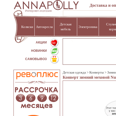
Доставка и о
Детская
Стульч
Коляски
Автокресла
Электроника
мебель
корм
%
АКЦИИ
НОВИНКИ
САМОВЫВОЗ
Детская одежда
>
Конверты
>
Зимни
Конверт зимний меховой Nuo