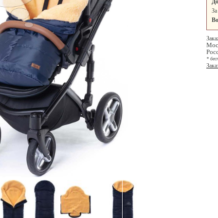
До
За
Во
Зака
Мос
Рос
* бес
Зака