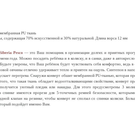
мембранная PU ткань
ы, содержащая 70% искусственной и 30% натуральной. Длина ворса 12 мм
Siberia Pesco
— это Ваш помощник в организации долгих и приятных прог
мени года. Можно посадить ребёнка и в коляску, и в санки, даже в автокрес
Будьте уверены, что Ваш ребёнок будет чувствовать себя комфортно, ведь в
овой овчины отлично удерживает тепло и приятен на ощупь. Синтепон в напо
скает перегрева. Снаружи конверт обшит мембранной PU-тканью, которая проп
 того, что такая ткань обладает водоотталкивающими свойствами, конверт пр
 получится уютный пледик или накидка. Для этого предусмотрены 3 молн
а спинке имеются прорези для 5-точечных ремней безопасности, которым
идной клапан на резинке, чтобы конверт не сползал со спинки коляски. Боль
который подойдет именно Вам.