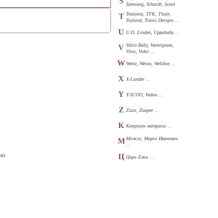
S
Samsung, Schardt, Scool
...
Teutonia, TFK, Thule,
T
Toyland, Travis Designs ...
U
U.D. Linden, Uppababy ...
Valco Baby, Vamvigvam,
V
Vitus, Voksi ...
W
Weelz, Weina, Welldon ...
X
X-Lander ...
Y
Y-SCOO, Yedoo ...
Z
Zizzz, Zooper ...
К
Капризун матрасы ...
Можга, Мороз Иванович
М
...
ью
Ц
Царь Елка ...