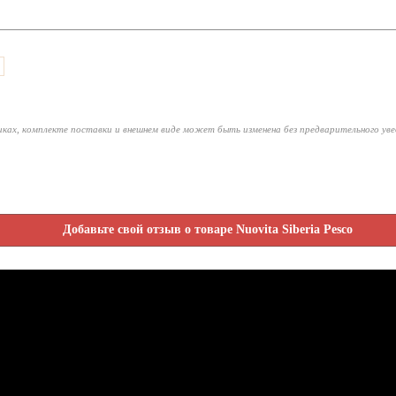
ках, комплекте поставки и внешнем виде может быть изменена без предварительного ув
Добавьте свой отзыв о товаре Nuovita Siberia Pesco