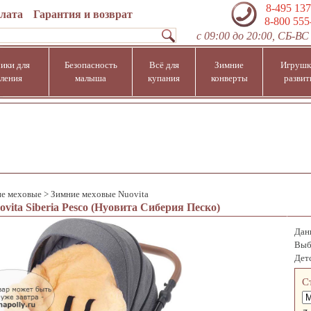
8-495 137
плата
Гарантия и возврат
8-800 555
с 09:00 до 20:00, СБ-ВС 
ики для
Безопасность
Всё для
Зимние
Игрушк
ления
малыша
купания
конверты
развит
е меховые
>
Зимние меховые Nuovita
vita Siberia Pesco (Нуовита Сиберия Песко)
Данн
Выб
Дет
С