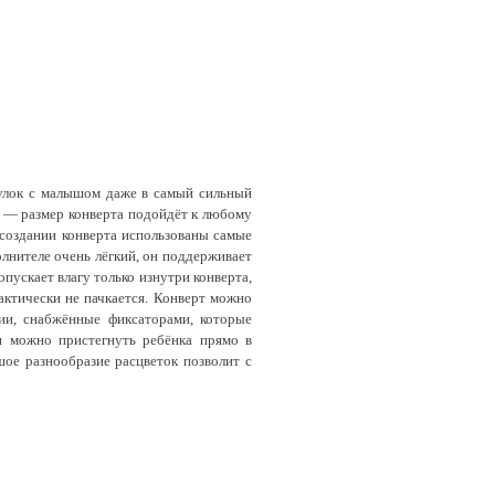
улок с малышом даже в самый сильный
ло — размер конверта подойдёт к любому
 создании конверта использованы самые
лнителе очень лёгкий, он поддерживает
ускает влагу только изнутри конверта,
актически не пачкается. Конверт можно
ии, снабжённые фиксаторами, которые
и можно пристегнуть ребёнка прямо в
шое разнообразие расцветок позволит с