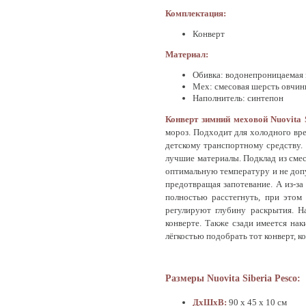
Комплектация:
Конверт
Материал:
Обивка: водонепроницаемая 
Мех: смесовая шерсть овчин
Наполнитель: синтепон
Конверт зимний меховой Nuovita 
мороз. Подходит для холодного вре
детскому транспортному средству. 
лучшие материалы. Подклад из смес
оптимальную температуру и не допу
предотвращая запотевание. А из-за
полностью расстегнуть, при этом
регулируют глубину раскрытия. Н
конверте. Также сзади имеется нак
лёгкостью подобрать тот конверт, 
Размеры Nuovita Siberia Pesco:
ДхШхВ:
90 х 45 х 10 см